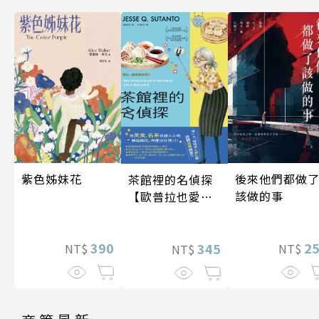
後來他們都做
紫色姊妹花
茶館裡的名偵探
該做的事
【歐普拉也愛！
引爆國際說書網
紅數十萬則好評
2
390
《茶館裡的嫌疑
345
NT$
NT$
NT$
人》續作】