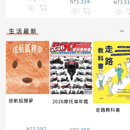
224
3
NT$
NT$
生活最新
迷航狐狸夢
2026摩托車年鑑
走路教科書
392
NT$
250
NT$