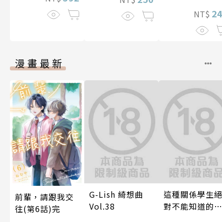
2
NT$
漫畫最新
G-Lish 綺想曲
這種關係學生
前輩，請跟我交
Vol.38
對不能知道的
往(第6話)完
唷！～作夢也