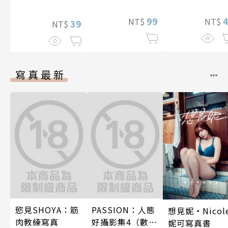
想到天差地遠
99
兩人是甜蜜的
NT$
NT$
39
NT$
在進行式～ 04
寫真最新
慾見SHOYA：筋
PASSION：人態
想見妮‧Nicol
肉教練寫真
好攝影集4（數位
妮可寫真書