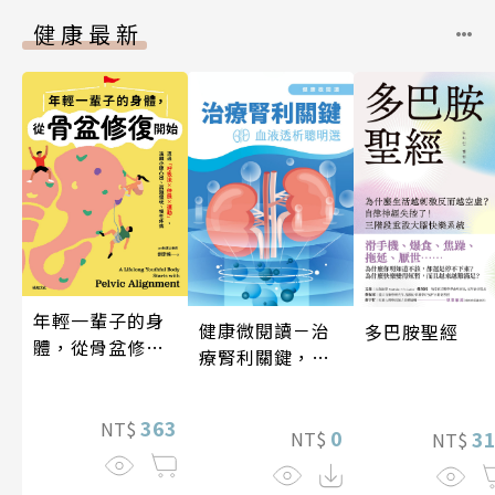
健康最新
年輕一輩子的身
健康微閱讀－治
多巴胺聖經
體，從骨盆修復
療腎利關鍵，血
開始：透過「呼
液透析聰明選
吸法×伸展×運
動」，遠離小腹
363
NT$
0
3
NT$
NT$
凸出、肩頸僵
硬、慢性疼痛