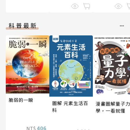
科普最新
脆弱的一瞬
圖解 元素生活百
漫畫圖解量子
科
學，一看就懂
406
NT$