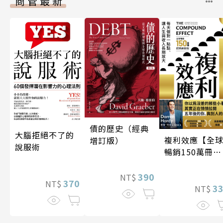
商管最新
債的歷史（經典
大腦拒絕不了的
複利效應【全
增訂版）
說服術
暢銷150萬冊・
經典新修版】
390
NT$
370
NT$
3
NT$