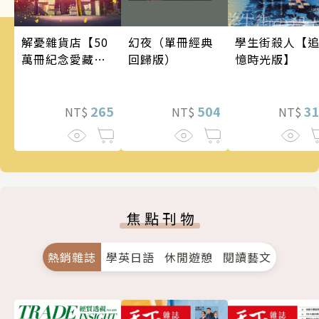
幻夜（單冊經典
學生街殺人【
解憂雜貨店【50
回歸版）
憶時光版】
萬冊紀念愛藏
版】
504
3
265
NT$
NT$
NT$
焦點刊物
熱銷雜誌
學英日語
休閒遊憩
閱讀藝文