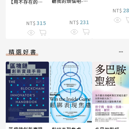
聽我的煩惱吧-假
【用不存在的
期挑戰
愛，治癒存在的
2
NT$
孤獨】
231
NT$
315
NT$
精選好書
區塊鏈創新實踐