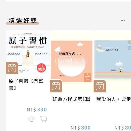
精選好聽
原子習慣【有聲
書】
好命方程式第1輯
我愛的人，要
330
NT$
800
8
NT$
NT$