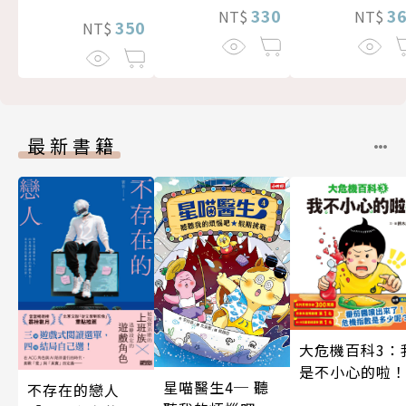
330
3
NT$
NT$
350
NT$
最新書籍
大危機百科3：
是不小心的啦
星喵醫生4─ 聽
不存在的戀人