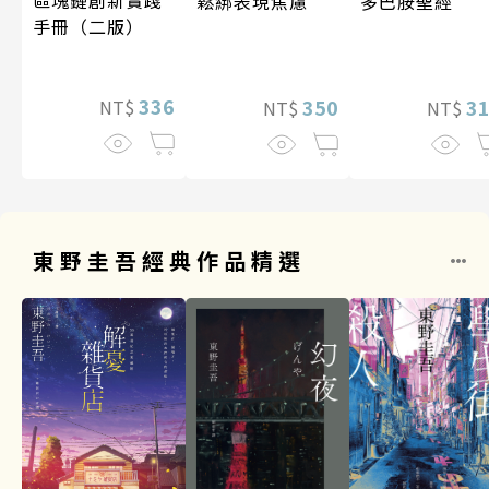
多巴胺聖經
鬆綁表現焦慮
手冊（二版）
336
3
350
NT$
NT$
NT$
東野圭吾經典作品精選