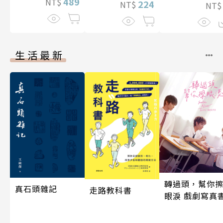
489
NT$
224
NT$
NT
生活最新
轉過頭，幫你
真石頭雜記
走路教科書
眼淚 戲劇寫真