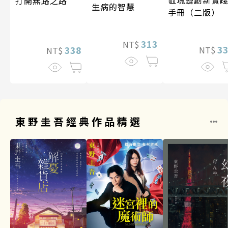
打開無路之路
生病的智慧
手冊（二版）
313
NT$
3
338
NT$
NT$
東野圭吾經典作品精選