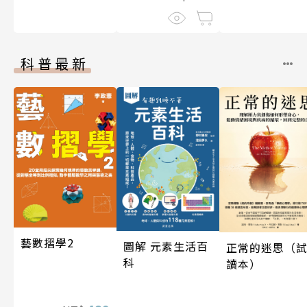
科普最新
藝數摺學2
圖解 元素生活百
正常的迷思（
科
讀本）