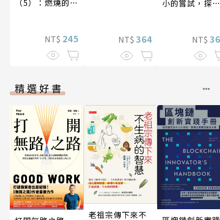
（5）：燃燒的寶
小的嘗試，探
石島
人生的無限可
245
3
364
NT$
NT$
NT$
精選好書
老祖宗傳下來不
區塊鏈創新實