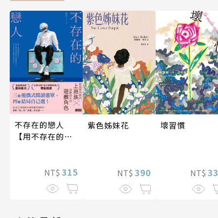
不存在的戀人
紫色姊妹花
壞習慣
【用不存在的
愛，治癒存在的
孤獨】
315
390
3
NT$
NT$
NT$