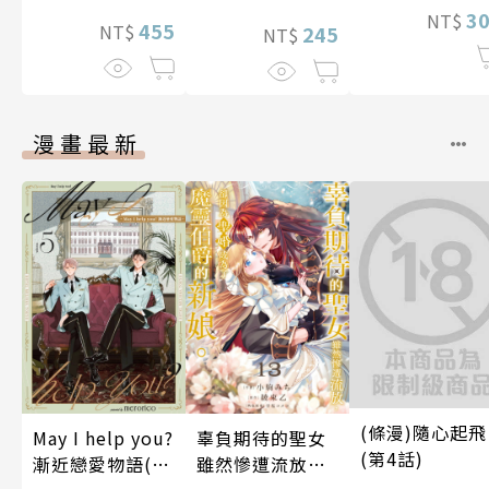
3
NT$
455
NT$
245
NT$
漫畫最新
(條漫)隨心起飛
辜負期待的聖女
May I help you?
(第4話)
雖然慘遭流放，
漸近戀愛物語(第