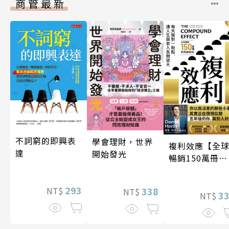
商管最新
不詞窮的即興表
學會理財，世界
複利效應【全
達
開始發光
暢銷150萬冊・
經典新修版】
293
338
NT$
NT$
3
NT$