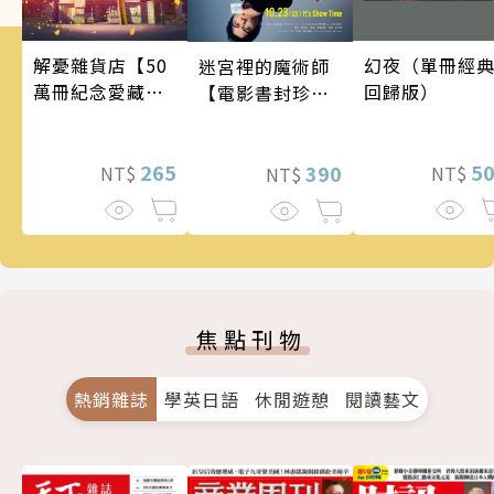
幻夜（單冊經
解憂雜貨店【50
迷宮裡的魔術師
回歸版）
萬冊紀念愛藏
【電影書封珍藏
版】
版】
5
265
390
NT$
NT$
NT$
焦點刊物
熱銷雜誌
學英日語
休閒遊憩
閱讀藝文