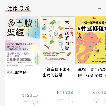
健康最新
老祖宗傳下來不
年輕一輩子的
多巴胺聖經
生病的智慧
體，從骨盆修
開始：透過「
吸法×伸展×
313
動」，遠離小
3
NT$
NT$
315
NT$
凸出、肩頸僵
硬、慢性疼痛