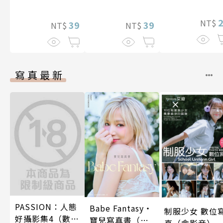
卻因為聖婚成為
5話)
了魔靈伯爵的新
NT$
娘。(第13話)
39
39
NT$
NT$
寫真最新
PASSION：人態
Babe Fantasy‧
制服少女 數位
好攝影集4（數位
寶兒寫真書（加