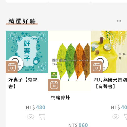
精選好聽
好妻子【有聲
四月與陽光告
書】
【有聲書】
情緒修煉
480
4
NT$
NT$
960
NT$