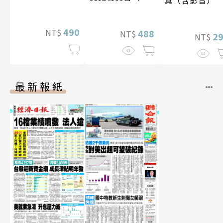
真（含影音）
特別版）
贈多張未公開照
片）
490
NT$
488
NT$
2
NT$
最新報紙