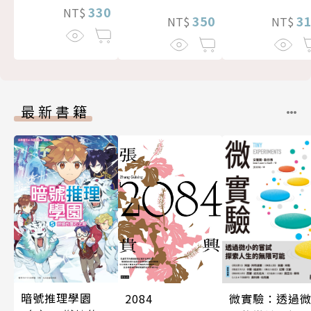
330
NT$
350
3
NT$
NT$
最新書籍
暗號推理學園
微實驗：透過
2084