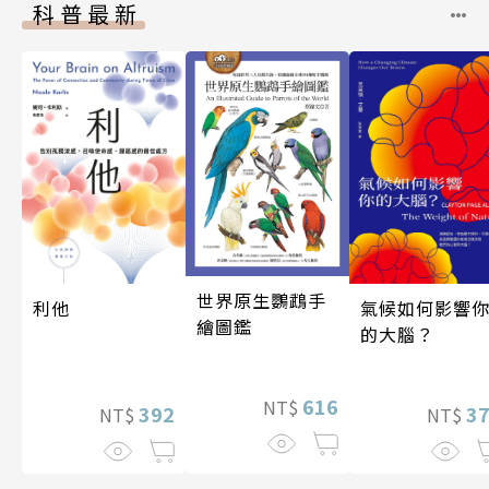
科普最新
世界原生鸚鵡手
利他
氣候如何影響
繪圖鑑
的大腦？
616
NT$
392
3
NT$
NT$