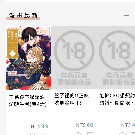
漫畫最新
盤子裡的Ω正吱
能幹CEO想契
王弟殿下深深溺
吱地鳴叫 13
結婚～期間限
愛轉生者(第4話)
夢幻老公～ 06
60
NT$
NT$
39
NT$