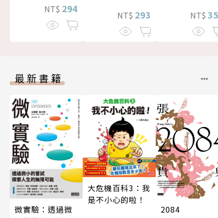
294
NT$
293
3
NT$
NT$
最新書籍
大危機百科3：我
是不小心的啦！
微實驗：透過微
2084