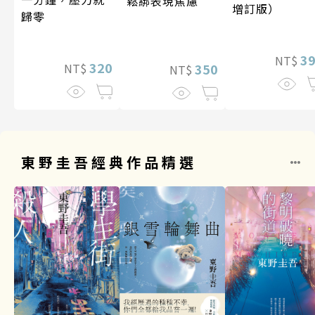
鬆綁表現焦慮
增訂版）
歸零
3
NT$
320
350
NT$
NT$
東野圭吾經典作品精選