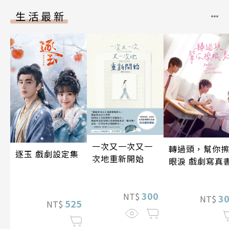
生活最新
一次又一次又一
轉過頭，幫你
逐玉 戲劇設定集
次地重新開始
眼淚 戲劇寫真
300
NT$
3
NT$
525
NT$