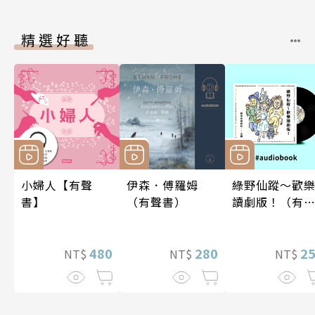
精選好聽
小婦人【有聲
伊森．傅羅姆
綠野仙蹤～歡
書】
（有聲書）
讀劇版！（有
書）
480
280
2
NT$
NT$
NT$