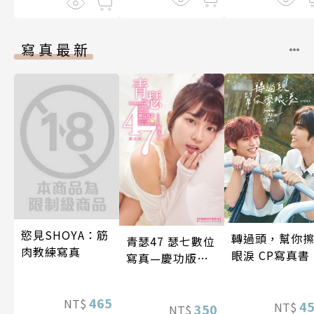
寫真最新
慾見SHOYA：筋
轉過頭，幫你
青瑟47 瑟七數位
肉教練寫真
眼淚 CP寫真書
寫真—慶功版
（含影音）
465
NT$
4
NT$
350
NT$