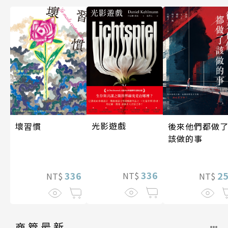
光影遊戲
後來他們都做
壞習慣
該做的事
336
2
336
NT$
NT$
NT$
商管最新