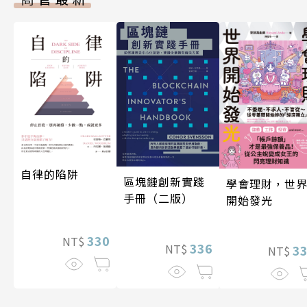
自律的陷阱
區塊鏈創新實踐
學會理財，世
手冊（二版）
開始發光
330
NT$
336
NT$
3
NT$