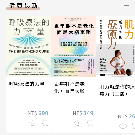
健康最新
更年期不是老
呼吸療法的力量
肌力就是你的
化，而是大腦重
癒力（二版）
組
349
690
NT$
NT$
2
NT$