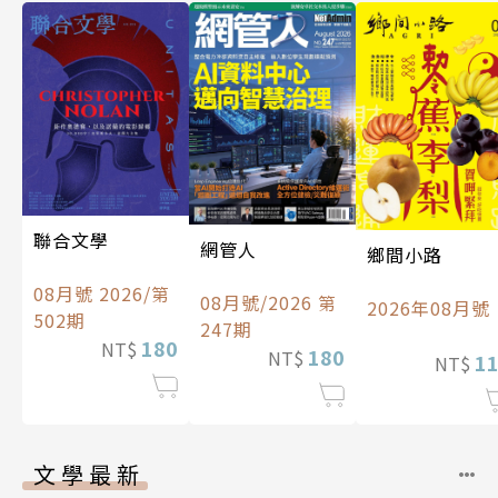
聯合文學
網管人
鄉間小路
08月號 2026/第
08月號/2026 第
2026年08月號
502期
247期
180
NT$
180
NT$
1
NT$
文學最新