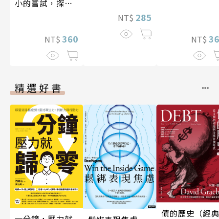
小的嘗試，探索
人生的無限可能
285
NT$
360
3
NT$
NT$
精選好書
債的歷史（經
一分鐘，壓力就