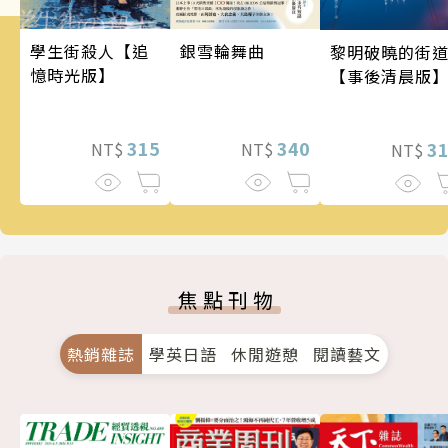
銀雪輪舞曲
學生街殺人【追
黎明破曉的街
憶時光版】
【事後清晨版
340
315
3
NT$
NT$
NT$
焦點刊物
熱銷雜誌
學英日語
休閒遊憩
閱讀藝文