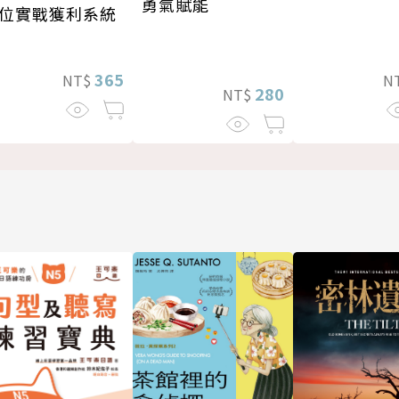
勇氣賦能
位實戰獲利系統
365
NT$
N
280
NT$