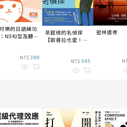
可樂的日語練功
密林遺骨
茶館裡的名偵探
：N5句型及聽寫
【歐普拉也愛！引
習寶典
爆國際說書網紅數
十萬則好評《茶館
300
NT$
345
N
NT$
裡的嫌疑人》續
作】