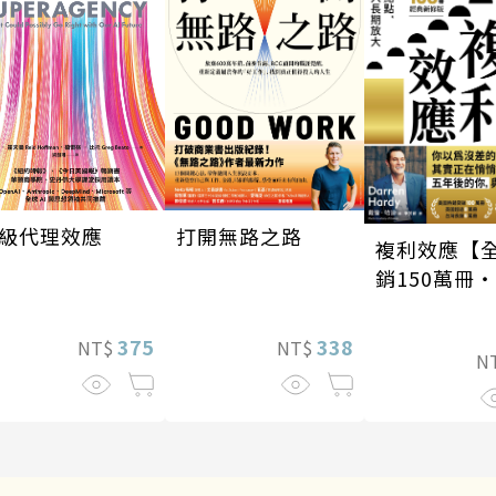
級代理效應
打開無路之路
複利效應【
銷150萬冊
新修版】
375
338
NT$
NT$
N