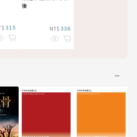
後
315
T$
336
NT$