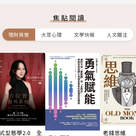
焦點閱讀
理財商管
大眾心理
文學快報
人文關注
式型態學2.0 全
老錢思維