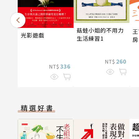
菇蛙小姐的不用力
王
光影遊戲
生活練習1
房
練
260
NT$
336
NT$
精選好書