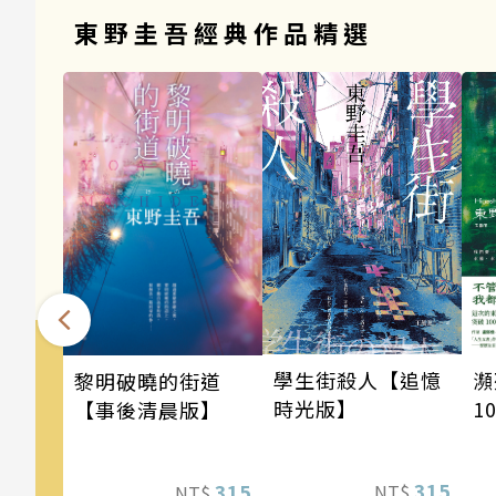
東野圭吾經典作品精選
瀕
學生街殺人【追憶
黎明破曉的街道
1
時光版】
【事後清晨版】
東
瘋
315
315
NT$
NT$
驚