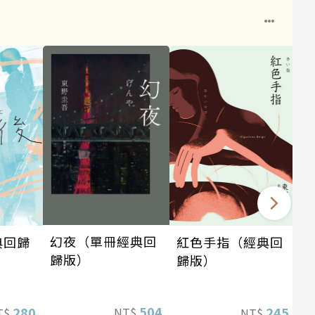
幻夜（單冊經典回
典回歸
紅色手指（經典回
歸版）
歸版）
504
280
245
NT$
T$
NT$