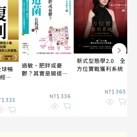
新式型態學2.0 全
過敏、肥胖或憂
方位實戰獲利系統
全球暢
鬱？其實是腸道菌
・經典
在抗議！
365
NT$
336
NT$
331
T$