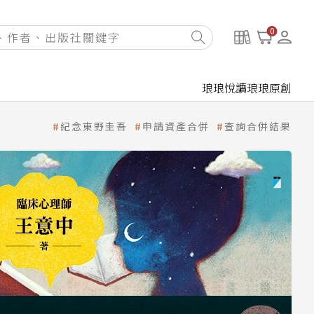
0
琅琅悅讀
琅琅原創
紀念東野圭吾
申請資產合併
查詢合併結果