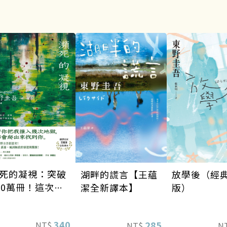
死的凝視：突破
湖畔的謊言【王蘊
放學後（經
00萬冊！這次的
潔全新譯本】
版）
野圭吾很惡劣！
到極致的情慾與
340
285
NT$
NT$
N
悚！