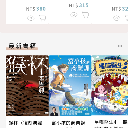
315
NT$
3
380
NT$
NT$
最新書籍
星喵醫生4─ 聽
富小孩的商業課
猴杯（復刻典藏