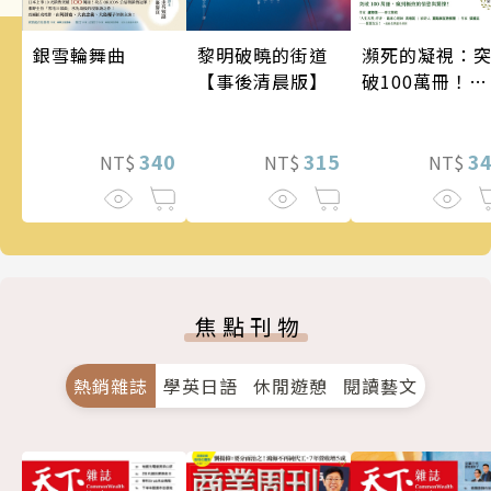
銀雪輪舞曲
瀕死的凝視：
黎明破曉的街道
破100萬冊！這
【事後清晨版】
次的東野圭吾
惡劣！瘋到極
340
的情慾與驚悚
3
315
NT$
NT$
NT$
焦點刊物
熱銷雜誌
學英日語
休閒遊憩
閱讀藝文