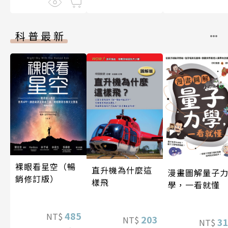
科普最新
裸眼看星空（暢
直升機為什麼這
漫畫圖解量子
銷修訂版）
樣飛
學，一看就懂
485
NT$
203
NT$
3
NT$