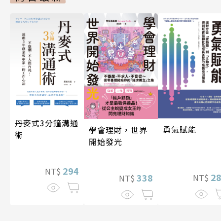
丹麥式3分鐘溝通
勇氣賦能
學會理財，世界
術
開始發光
294
NT$
2
338
NT$
NT$