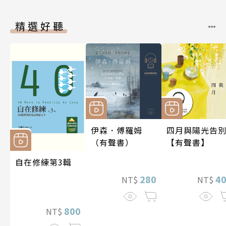
精選好聽
伊森．傅羅姆
四月與陽光告
（有聲書）
【有聲書】
自在修練第3輯
280
4
NT$
NT$
800
NT$