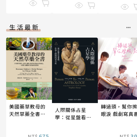
生活最新
轉過頭，幫你
美國藥草教母的
人際關係占星
眼淚 戲劇寫真
天然草藥全書
學：從星盤看見
（二版）
愛情、性與人際
間的契合度
3
675
NT$
NT$