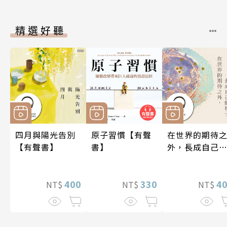
精選好聽
四月與陽光告別
原子習慣【有聲
在世界的期待
【有聲書】
書】
外，長成自己
樣子【有聲書
400
330
4
NT$
NT$
NT$