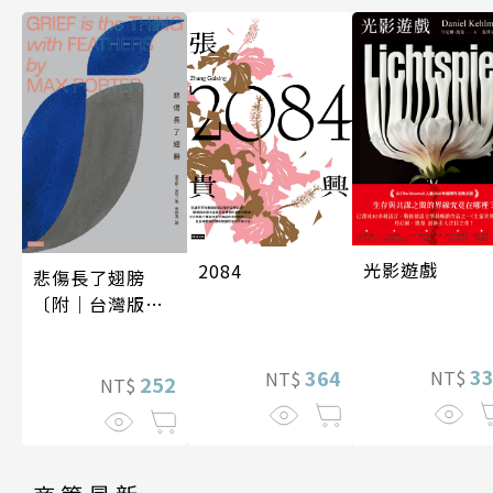
光影遊戲
2084
悲傷長了翅膀
〔附｜台灣版獨
家授權作者手寫
問候印簽〕
3
364
NT$
NT$
252
NT$