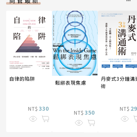
商管最新
自律的陷阱
丹麥式3分鐘溝
鬆綁表現焦慮
術
330
2
NT$
NT$
350
NT$