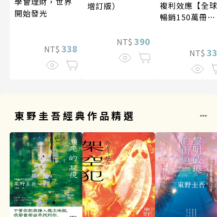
學會理財，世界
複利效應【全
增訂版）
開始發光
暢銷150萬冊・
經典新修版】
390
NT$
338
NT$
3
NT$
東野圭吾經典作品精選