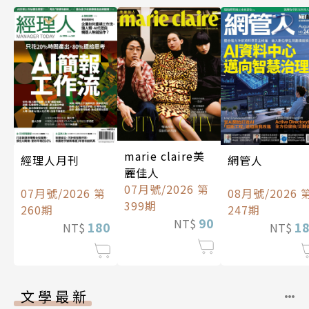
marie claire美
經理人月刊
網管人
麗佳人
07月號/2026 第
07月號/2026 第
08月號/2026 
399期
260期
247期
90
NT$
180
1
NT$
NT$
文學最新