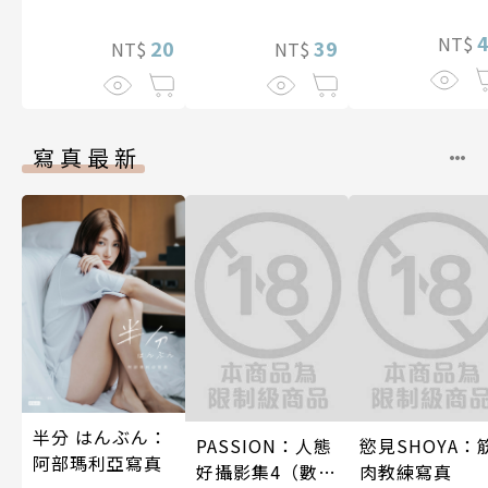
想到天差地遠
照顧人(第4話)
兩人是甜蜜的
NT$
20
39
NT$
NT$
在進行式～ 04
寫真最新
半分 はんぶん：
PASSION：人態
慾見SHOYA：
阿部瑪利亞寫真
好攝影集4（數位
肉教練寫真