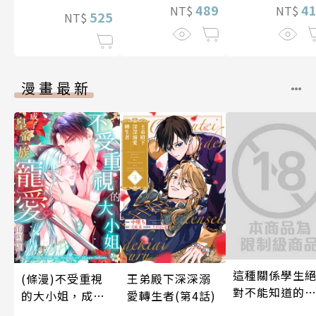
4
489
NT$
NT$
525
NT$
漫畫最新
這種關係學生
(條漫)不受重視
王弟殿下深深溺
對不能知道的
的大小姐，成了
愛轉生者(第4話)
唷！～作夢也
皇帝一族寵愛的