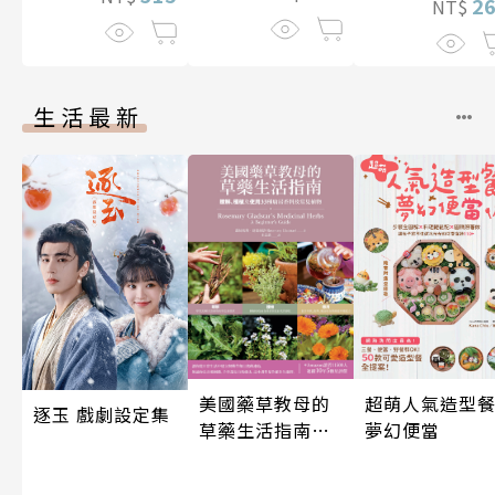
2
NT$
生活最新
超萌人氣造型餐
美國藥草教母的
逐玉 戲劇設定集
夢幻便當
草藥生活指南
（二版）