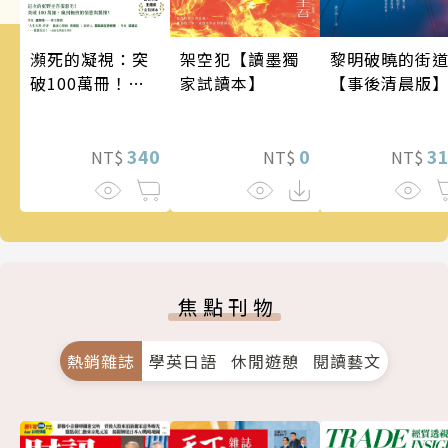
瀕死的凝視：突
架空犯【讀墨獨
黎明破曉的街
破100萬冊！這
家試讀本】
【事後清晨版
次的東野圭吾很
惡劣！瘋到極致
的情慾與驚悚！
340
0
3
NT$
NT$
NT$
焦點刊物
熱銷雜誌
學英日語
休閒遊憩
閱讀藝文