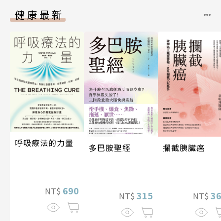
健康最新
呼吸療法的力量
攔截胰臟癌
多巴胺聖經
690
NT$
3
315
NT$
NT$