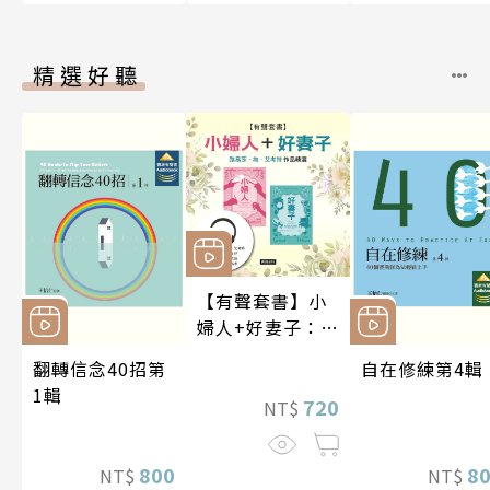
精選好聽
【有聲套書】小
婦人+好妻子：路
易莎．梅．艾考
翻轉信念40招第
自在修練第4輯
特作品精選
1輯
720
NT$
800
8
NT$
NT$