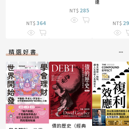
達
285
NT$
364
2
NT$
NT$
精選好書
債的歷史（經典