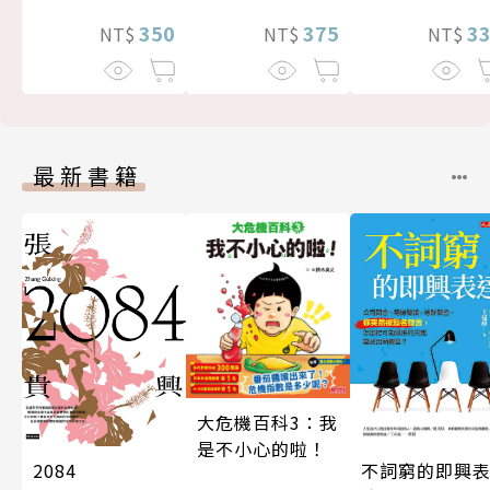
375
3
350
NT$
NT$
NT$
最新書籍
大危機百科3：我
是不小心的啦！
2084
不詞窮的即興