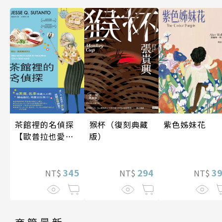
紫色姊妹花
猴杯（復刻典藏
茶館裡的名偵探
版）
【歐普拉也愛！
引爆國際說書網
紅數十萬則好評
3
294
《茶館裡的嫌疑
345
NT$
NT$
NT$
人》續作】