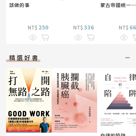
該做的事
蒙古帝國統一
亞大陸〔12—1
世紀〕
250
336
6
NT$
NT$
NT$
精選好書
自律的陷阱