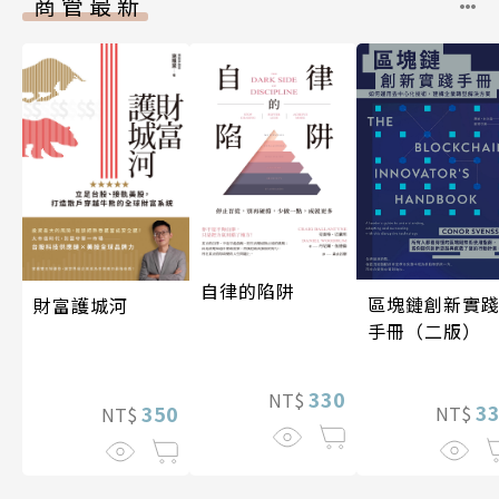
商管最新
自律的陷阱
區塊鏈創新實
財富護城河
手冊（二版）
330
NT$
3
350
NT$
NT$