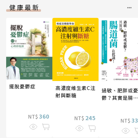
健康最新
擺脫憂鬱症
高濃度維生素C注
過敏、肥胖或
射與斷糖
鬱？其實是腸
菌在抗議！
360
NT$
245
NT$
3
NT$