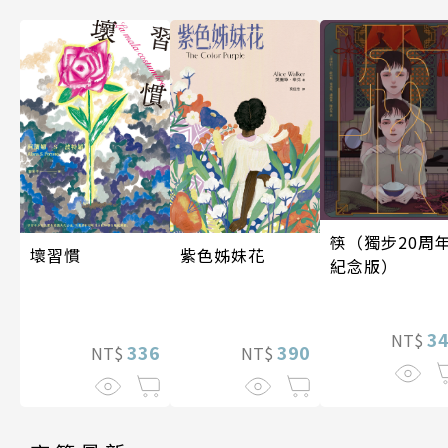
筷（獨步20周
壞習慣
紫色姊妹花
紀念版）
3
NT$
336
390
NT$
NT$