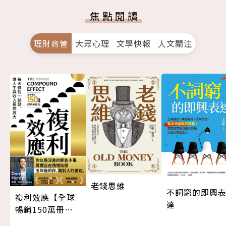
焦點閱讀
理財商管
大眾心理
文學快報
人文關注
老錢思維
不詞窮的即興
複利效應【全球
達
暢銷150萬冊・
經典新修版】