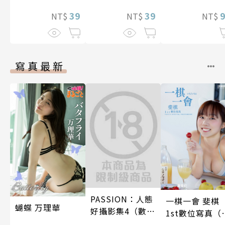
後輩度過香汗淋
39
漓的夜晚(第7話)
39
NT$
NT$
NT$
寫真最新
PASSION：人態
一棋一會 斐棋
蝴蝶 万理華
好攝影集4（數位
1st數位寫真（
特別版）
影音）