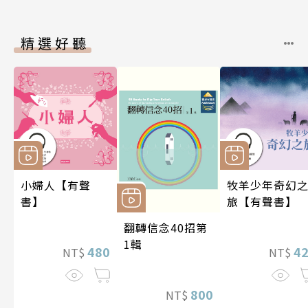
精選好聽
小婦人【有聲
牧羊少年奇幻
書】
旅【有聲書】
翻轉信念40招第
1輯
480
4
NT$
NT$
800
NT$