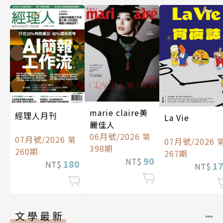
marie claire美
經理人月刊
La Vie
麗佳人
06月號/2026 第
07月號/2026 第
07月號/2026 
398期
260期
267期
90
NT$
180
NT$
1
NT$
文學最新