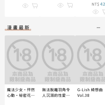
4
NT$
漫畫最新
魔法少女・怦然
無法脫離羽角令
G-Lish 綺想曲
心動・祕密花招
人沉溺的性愛～
Vol.38
(第3話)
與契合度最高的