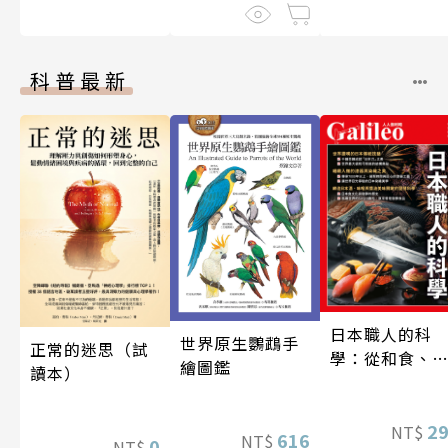
科普最新
日本職人的科
世界原生鸚鵡手
正常的迷思（試
學：從和食、
繪圖鑑
讀本）
酒到名刀，用
學揭開日本職
技藝的祕密 人
2
NT$
616
NT$
0
NT$