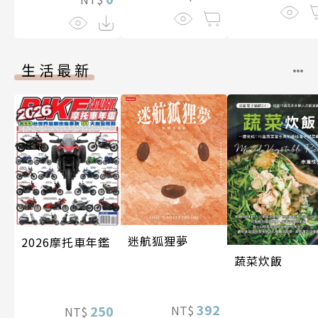
伽利略45
生活最新
迷航狐狸夢
2026摩托車年鑑
蔬菜炊飯
392
NT$
250
NT$