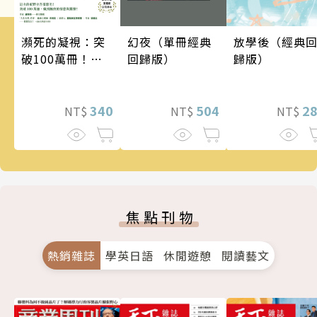
瀕死的凝視：突
幻夜（單冊經典
放學後（經典
破100萬冊！這
回歸版）
歸版）
次的東野圭吾很
惡劣！瘋到極致
的情慾與驚悚！
340
504
2
NT$
NT$
NT$
焦點刊物
熱銷雜誌
學英日語
休閒遊憩
閱讀藝文