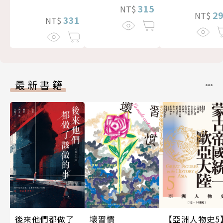
315
NT$
2
NT$
331
NT$
最新書籍
後來他們都做了
壞習慣
【亞洲人物史5