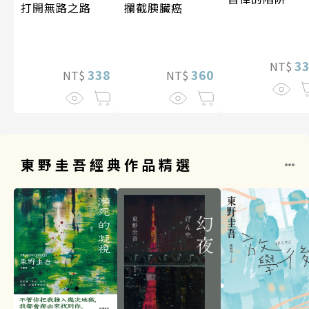
攔截胰臟癌
打開無路之路
3
NT$
360
338
NT$
NT$
東野圭吾經典作品精選