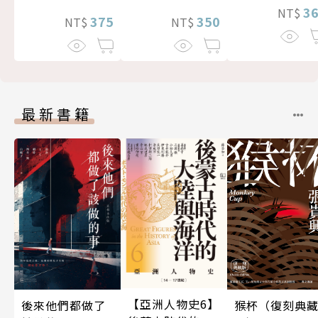
3
NT$
375
350
NT$
NT$
最新書籍
【亞洲人物史6】
後來他們都做了
猴杯（復刻典