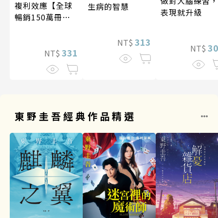
做對大腦練習
複利效應【全球
生病的智慧
表現就升級
暢銷150萬冊・
經典新修版】
313
NT$
3
NT$
331
NT$
東野圭吾經典作品精選