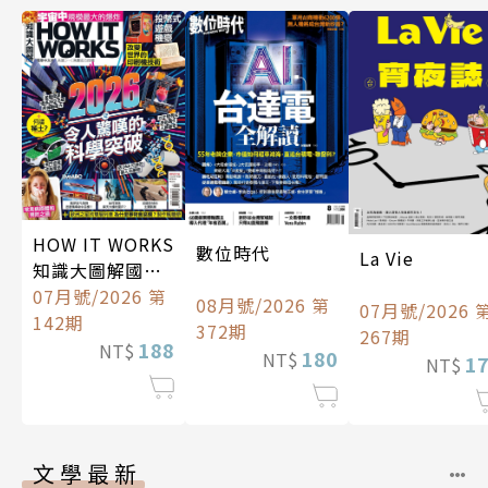
HOW IT WORKS
數位時代
La Vie
知識大圖解國際
中文版
07月號/2026 第
08月號/2026 第
07月號/2026 
142期
372期
267期
188
NT$
180
NT$
1
NT$
文學最新