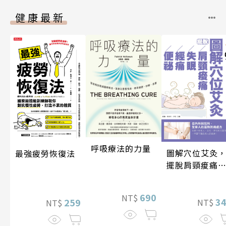
健康最新
呼吸療法的力量
圖解穴位艾灸
最強疲勞恢復法
擺脫肩頸痠痛
失眠、經痛和
祕
690
NT$
3
259
NT$
NT$