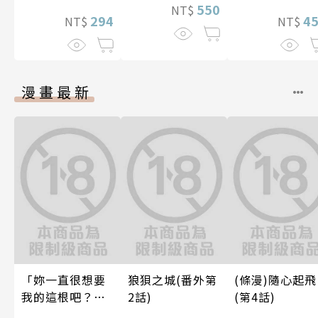
550
NT$
4
294
NT$
NT$
漫畫最新
「妳一直很想要
狼狽之城(番外第
(條漫)隨心起飛
我的這根吧？」
2話)
(第4話)
因變態上司永無