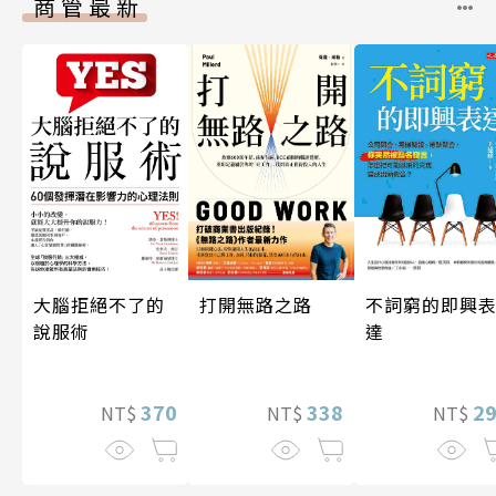
商管最新
打開無路之路
大腦拒絕不了的
不詞窮的即興
說服術
達
338
370
2
NT$
NT$
NT$