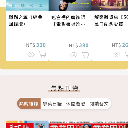
麒麟之翼（經典
解憂雜貨店【5
迷宮裡的魔術師
回歸版）
萬冊紀念愛藏
【電影書封珍藏
版】
版】
320
2
390
NT$
NT$
NT$
焦點刊物
熱銷雜誌
學英日語
休閒遊憩
閱讀藝文