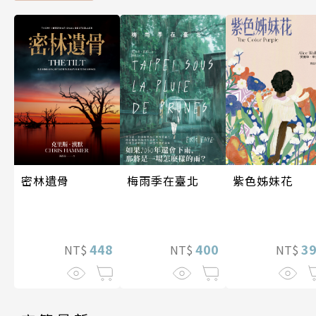
密林遺骨
梅雨季在臺北
紫色姊妹花
448
400
3
NT$
NT$
NT$