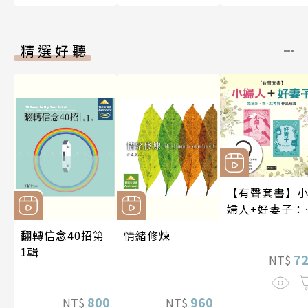
精選好聽
【有聲套書】
婦人+好妻子：
易莎．梅．艾
翻轉信念40招第
情緒修煉
特作品精選
1輯
7
NT$
800
960
NT$
NT$