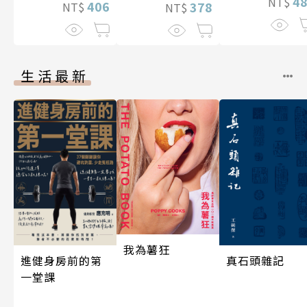
4
NT$
406
378
NT$
NT$
生活最新
我為薯狂
真石頭雜記
進健身房前的第
一堂課