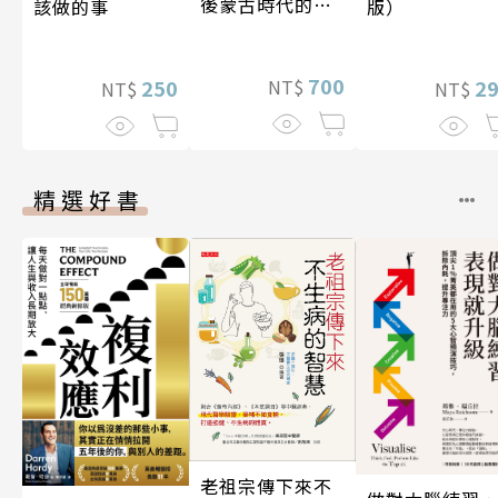
後蒙古時代的大
該做的事
版）
陸與海洋〔14—
17世紀〕
700
250
NT$
2
NT$
NT$
精選好書
老祖宗傳下來不