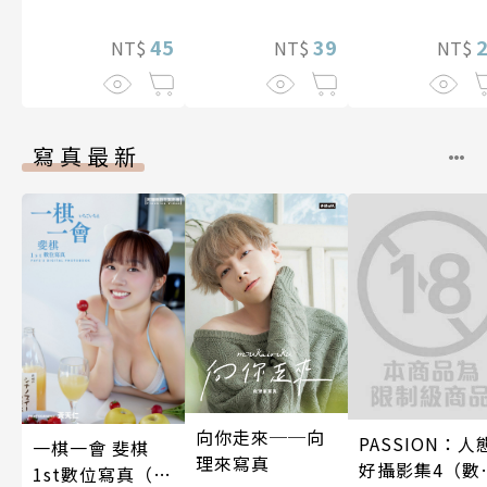
止盡的淫語而持
續絕頂升天一個
45
39
NT$
NT$
NT$
月(第15話)
寫真最新
向你走來──向
PASSION：人
一棋一會 斐棋
理來寫真
好攝影集4（數
1st數位寫真（含