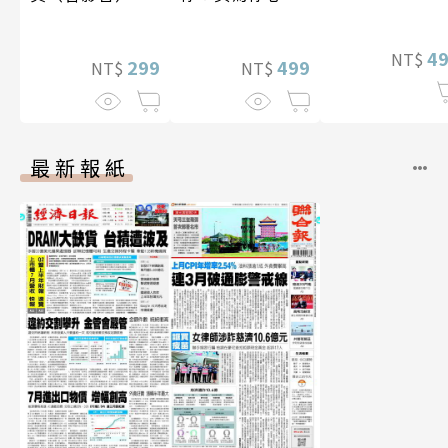
寫真
李雅英1st台灣感
性紙上電影系列
4
NT$
299
數位版
499
NT$
NT$
最新報紙