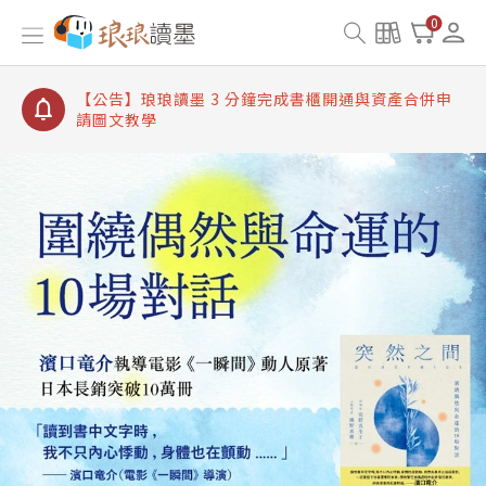
【公告】琅琅讀墨書櫃開通常見問題
0
【公告】琅琅讀墨 3 分鐘完成書櫃開通與資產合併申
請圖文教學
【公告】琅琅書店服務升級重要說明及資產合併結果
查詢
【公告】琅琅讀墨數位閱讀資產合併與書櫃開通申請