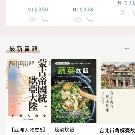
3
NT$
338
350
NT$
NT$
最新書籍
蔬菜炊飯
【亞洲人物史5】
台北街角解憂