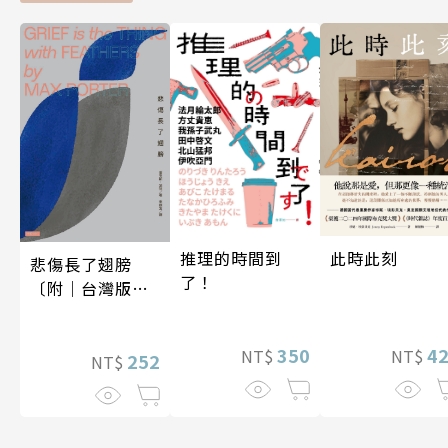
此時此刻
推理的時間到
悲傷長了翅膀
了！
〔附｜台灣版獨
家授權作者手寫
問候印簽〕
4
350
NT$
NT$
252
NT$