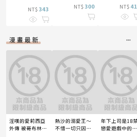
轉之路
4
300
NT$
NT$
343
NT$
漫畫最新
淫嘆的愛莉西亞
熱沙的溺愛王～
年下上司是18
外傳 被哥布林帝
不惜一切只因愛
戀愛遊戲中的
國淫墮的女戰士
上了妳～ 04
推！？ 10