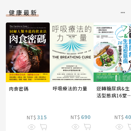
健康最新
逆轉糖尿病&生
呼吸療法的力量
肉食密碼
活型態病16堂
康心法
4
690
315
NT$
NT$
NT$