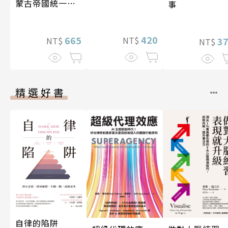
蒙古帝國統一歐
事
亞大陸〔12—14
世紀〕
420
665
NT$
3
NT$
NT$
精選好書
自律的陷阱