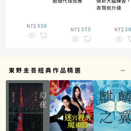
超級代理效應
做對大腦練習
表現就升級
330
NT$
375
3
NT$
NT$
東野圭吾經典作品精選