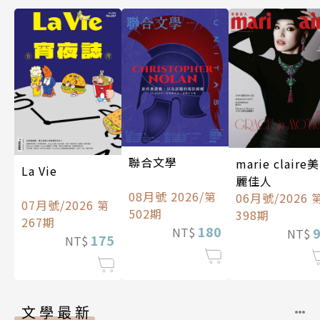
聯合文學
marie claire美
La Vie
麗佳人
08月號 2026/第
06月號/2026 
07月號/2026 第
502期
398期
267期
180
NT$
NT$
175
NT$
文學最新