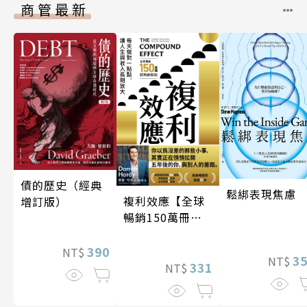
商管最新
債的歷史（經典
鬆綁表現焦慮
複利效應【全球
增訂版）
暢銷150萬冊・
經典新修版】
390
NT$
3
NT$
331
NT$