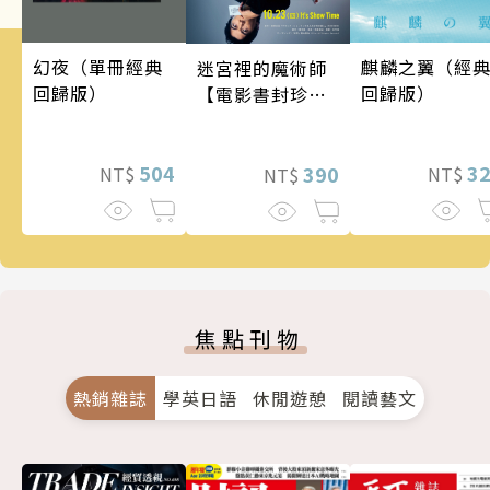
幻夜（單冊經典
麒麟之翼（經
迷宮裡的魔術師
回歸版）
回歸版）
【電影書封珍藏
版】
504
3
390
NT$
NT$
NT$
焦點刊物
熱銷雜誌
學英日語
休閒遊憩
閱讀藝文