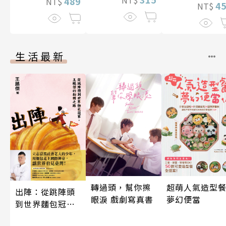
NT$
489
NT$
4
NT$
生活最新
超萌人氣造型餐
轉過頭，幫你擦
出陣：從跳陣頭
夢幻便當
眼淚 戲劇寫真書
到世界麵包冠
軍，王鵬傑的翻