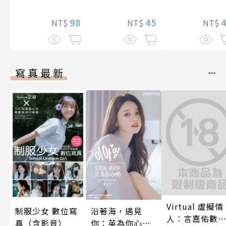
(全)
98
45
NT$
NT$
NT$
寫真最新
Virtual 虛擬情
制服少女 數位寫
沿著海，遇見
人：言嘉佑數
真（含影音）
你：英為你心動