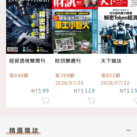
經貿透視雙周刊
財訊雙週刊
天下雜誌
第698期
第769期
第853期
2026/07/30
2026/07/22
99
119
1
NT$
NT$
NT$
精選雜誌