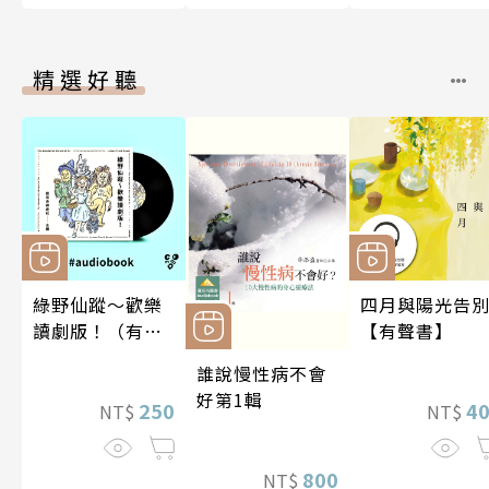
精選好聽
綠野仙蹤～歡樂
四月與陽光告
讀劇版！（有聲
【有聲書】
書）
誰說慢性病不會
好第1輯
250
4
NT$
NT$
800
NT$