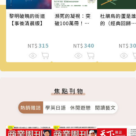
瀕死的凝視：突
黎明破曉的街道
杜鵑鳥的蛋是
破100萬冊！這
【事後清晨版】
的（經典回歸
次的東野圭吾很
版）
惡劣！瘋到極致
的情慾與驚悚！
340
315
3
NT$
NT$
NT$
焦點刊物
熱銷雜誌
學英日語
休閒遊憩
閱讀藝文