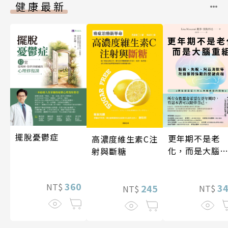
健康最新
擺脫憂鬱症
更年期不是老
高濃度維生素C注
化，而是大腦
射與斷糖
組
360
NT$
3
245
NT$
NT$