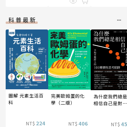
科普最新
圖解 元素生活百
完美歐姆蛋的化
為什麼我們總
科
學（二版）
相信自己是對
的？（四版）
224
406
NT$
NT$
4
NT$