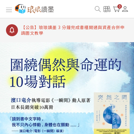
【公告】琅琅讀墨書櫃開通常見問題
0
【公告】琅琅讀墨 3 分鐘完成書櫃開通與資產合併申
請圖文教學
【公告】琅琅書店服務升級重要說明及資產合併結果
查詢
【公告】琅琅讀墨數位閱讀資產合併與書櫃開通申請