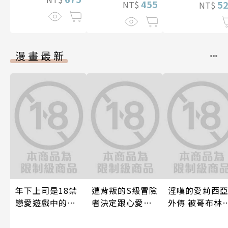
455
5
NT$
NT$
漫畫最新
年下上司是18禁
遭背叛的S級冒險
淫嘆的愛莉西
戀愛遊戲中的我
者決定跟心愛的
外傳 被哥布林
推！？ 06
奴隸們組成奴隸
國淫墮的女戰
後宮公會(08)
(全)