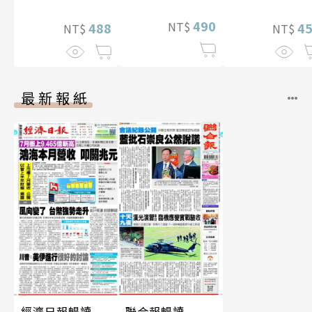
片）
490
NT$
488
4
NT$
NT$
最新報紙
經濟日報暢讀
聯合報暢讀