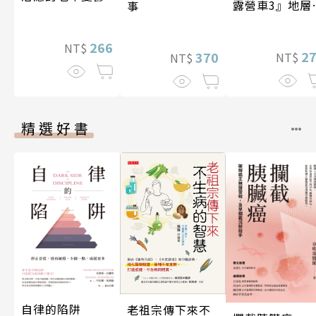
露營車3』地層
事
化石篇
266
NT$
2
370
NT$
NT$
精選好書
自律的陷阱
老祖宗傳下來不