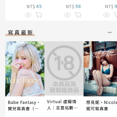
45
98
NT$
NT$
NT$
寫真最新
Virtual 虛擬情
Babe Fantasy‧
想見妮‧Nicol
人：言嘉佑數位
寶兒寫真書（加
妮可寫真書
寫真
贈多張未公開照