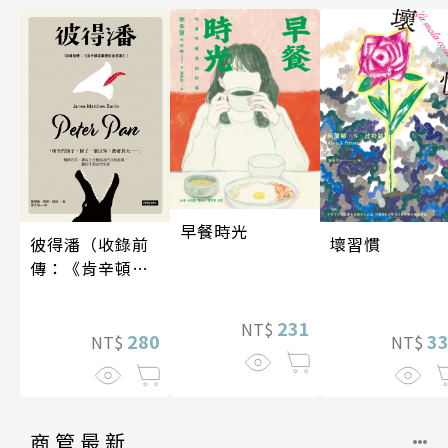
早餐時光
壞習慣
彼得潘（收錄前
傳：《肯辛頓花
園裡的彼得
潘》）
231
NT$
3
280
NT$
NT$
商管最新