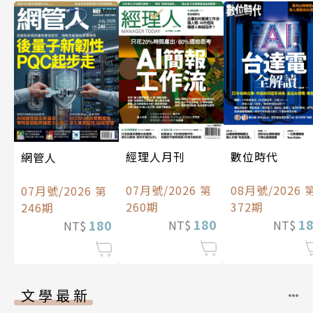
經理人月刊
數位時代
網管人
07月號/2026 第
08月號/2026 
07月號/2026 第
260期
372期
246期
180
1
180
NT$
NT$
NT$
文學最新