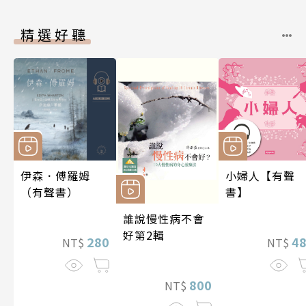
精選好聽
伊森．傅羅姆
小婦人【有聲
（有聲書）
書】
誰說慢性病不會
好第2輯
280
4
NT$
NT$
800
NT$