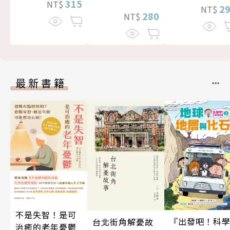
315
NT$
2
NT$
280
NT$
最新書籍
不是失智！是可
『出發吧！科
台北街角解憂故
治癒的老年憂鬱