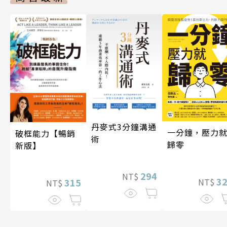
丹麥式3分鐘溝通
一分鐘，壓力
破框能力【暢銷
術
歸零
新版】
294
NT$
3
315
NT$
NT$