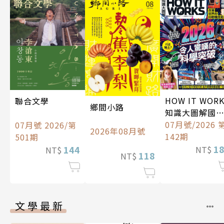
HOW IT WOR
聯合文學
鄉間小路
知識大圖解國
中文版
07月號/2026 
07月號 2026/第
2026年08月號
142期
501期
1
144
NT$
NT$
118
NT$
文學最新