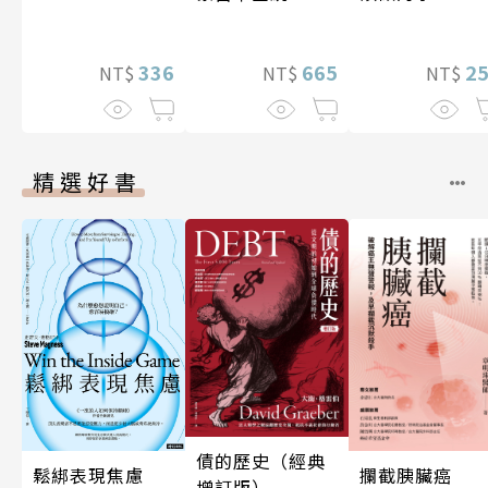
亞大陸〔12—14
世紀〕
2
336
665
NT$
NT$
NT$
精選好書
債的歷史（經典
攔截胰臟癌
鬆綁表現焦慮
增訂版）