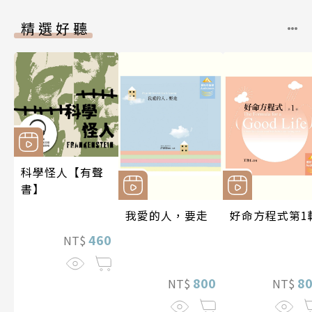
精選好聽
科學怪人【有聲
書】
我愛的人，要走
好命方程式第1
460
NT$
800
8
NT$
NT$