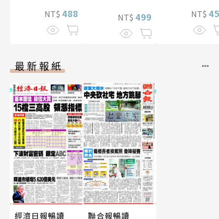
片）
性紙上電影系列
488
4
NT$
NT$
數位版
499
NT$
最新報紙
經濟日報暢讀
聯合報暢讀