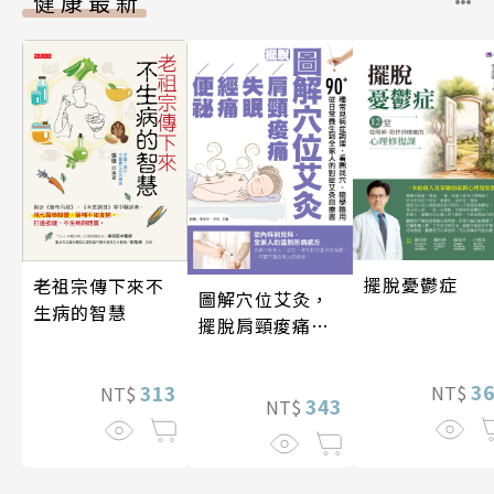
健康最新
擺脫憂鬱症
老祖宗傳下來不
圖解穴位艾灸，
生病的智慧
擺脫肩頸痠痛、
失眠、經痛和便
祕
3
313
NT$
NT$
343
NT$