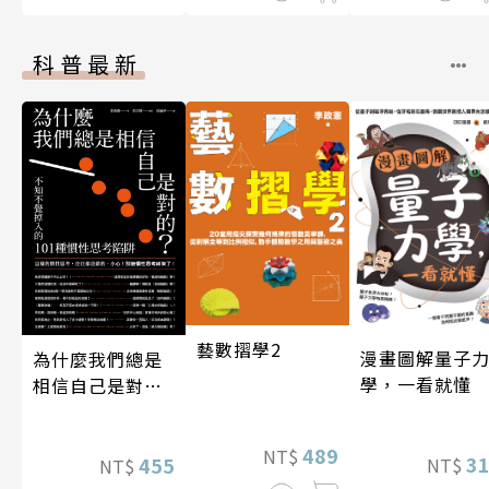
科普最新
藝數摺學2
漫畫圖解量子
為什麼我們總是
學，一看就懂
相信自己是對
的？（四版）
489
NT$
3
455
NT$
NT$