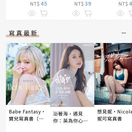
45
39
兩人是甜蜜的
NT$
NT$
NT$
在進行式～ 04
寫真最新
Babe Fantasy‧
想見妮‧Nicol
沿著海，遇見
寶兒寫真書（加
妮可寫真書
你：英為你心動
贈多張未公開照
李雅英1st台灣感