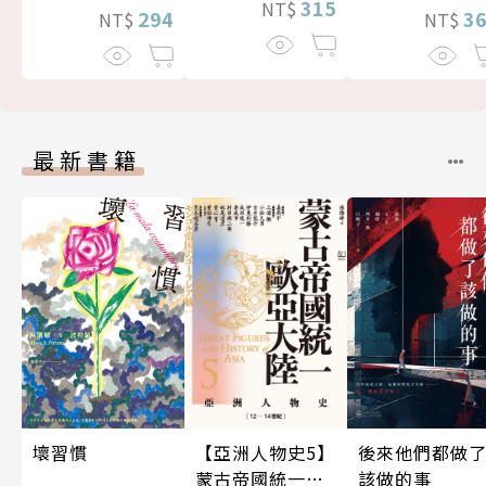
315
NT$
294
3
NT$
NT$
最新書籍
後來他們都做
壞習慣
【亞洲人物史5】
該做的事
蒙古帝國統一歐