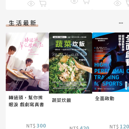
生活最新
轉過頭，幫你擦
全面啟動
蔬菜炊飯
眼淚 戲劇寫真書
300
NT$
12
NT$
420
NT$