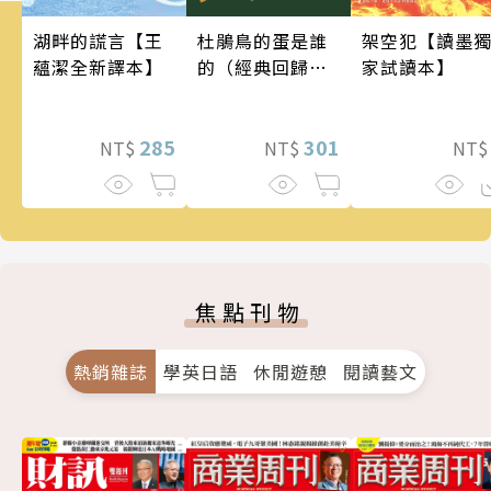
架空犯【讀墨
湖畔的謊言【王
杜鵑鳥的蛋是誰
家試讀本】
蘊潔全新譯本】
的（經典回歸
版）
285
301
NT
NT$
NT$
焦點刊物
熱銷雜誌
學英日語
休閒遊憩
閱讀藝文