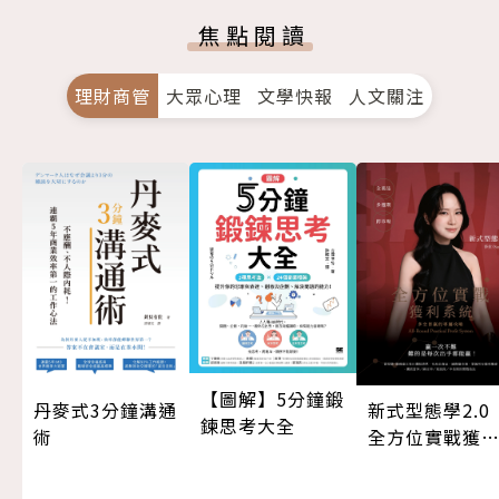
焦點閱讀
理財商管
大眾心理
文學快報
人文關注
【圖解】5分鐘鍛
丹麥式3分鐘溝通
新式型態學2.
鍊思考大全
術
全方位實戰獲
系統