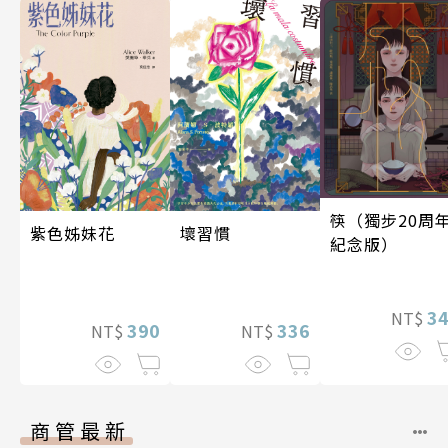
筷（獨步20周
紫色姊妹花
壞習慣
紀念版）
3
NT$
390
336
NT$
NT$
商管最新