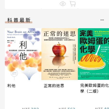
科普最新
完美歐姆蛋的
利他
正常的迷思
學（二版）
4
392
563
NT$