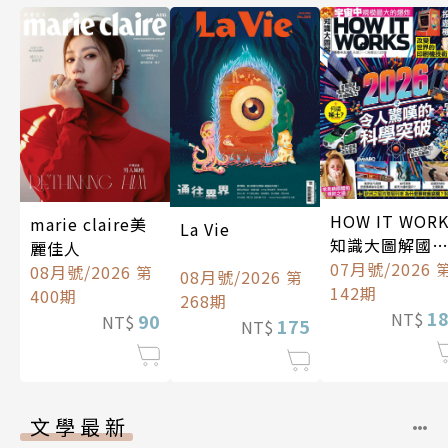
HOW IT WOR
marie claire美
La Vie
知識大圖解國
麗佳人
中文版
07月號/2026 
08月號/2026 第
08月號/2026 第
142期
400期
268期
1
NT$
90
NT$
175
NT$
文學最新