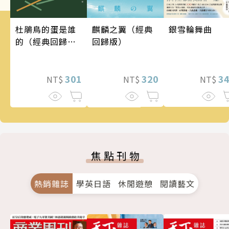
銀雪輪舞曲
麒麟之翼（經典
杜鵑鳥的蛋是誰
回歸版）
的（經典回歸
版）
3
320
301
NT$
NT$
NT$
焦點刊物
熱銷雜誌
學英日語
休閒遊憩
閱讀藝文