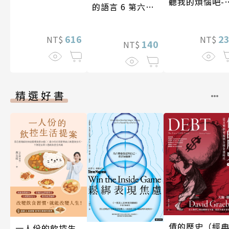
聽我的煩惱吧-
的語言 6 第六屆
現自我
台灣房屋親情文
學獎作品合集
616
2
NT$
NT$
140
NT$
精選好書
債的歷史（經
一人份的飲控生