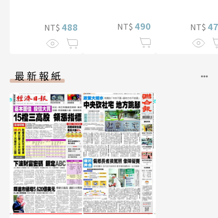
特別版）
真【數位典藏
贈多張未公開照
華增量版】
片）
490
4
NT$
488
NT$
NT$
最新報紙