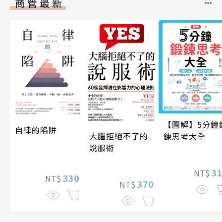
商管最新
【圖解】5分鐘
自律的陷阱
大腦拒絕不了的
鍊思考大全
說服術
3
NT$
330
NT$
370
NT$