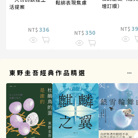
鬆綁表現焦慮
增訂版）
活提案
3
NT$
336
NT$
350
NT$
東野圭吾經典作品精選