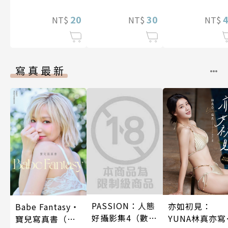
逃離（我們原本
有人對我愛之深
二人生，卻開
是水火不容
20
而無法辭職～ 第
30
策劃改革公會 
NT$
NT$
NT$
吧！） 第9話
13話
17話
寫真最新
PASSION：人態
亦如初見：
Babe Fantasy‧
好攝影集4（數位
YUNA林真亦寫
寶兒寫真書（加