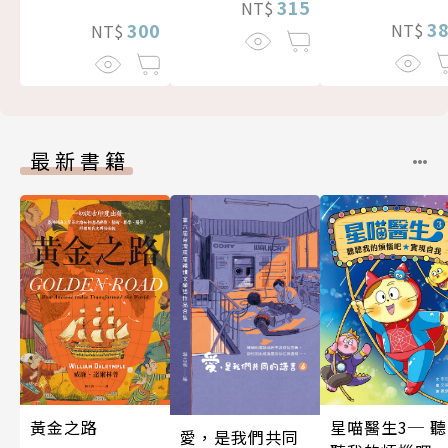
315
NT$
3
300
NT$
NT$
最新書籍
黃金之路
星喵醫生3─ 聽
愛，是我們共同