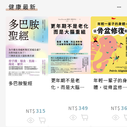
健康最新
年輕一輩子的
更年期不是老
多巴胺聖經
體，從骨盆修
化，而是大腦重
開始：透過「
組
吸法×伸展×
動」，遠離小
3
349
NT$
NT$
315
NT$
凸出、肩頸僵
硬、慢性疼痛