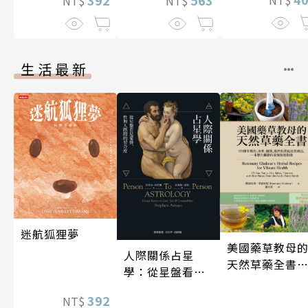
NT$
NT$
生活最新
迷航狐狸夢
美國藥草教母
人際關係占星
天然草藥全書
學：從星盤看見
（二版）
愛情、性與人際
392
NT$
間的契合度