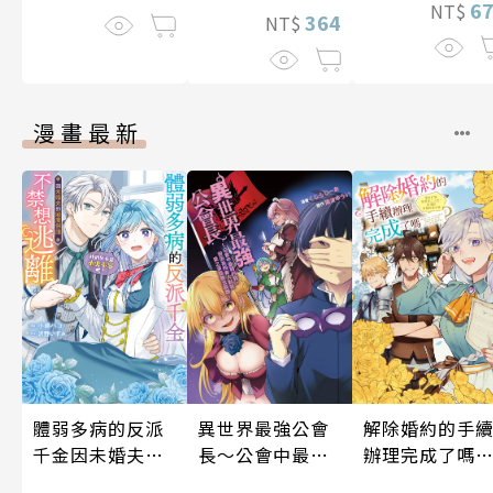
6
NT$
364
NT$
漫畫最新
體弱多病的反派
異世界最強公會
解除婚約的手
千金因未婚夫的
長～公會中最弱
辦理完成了嗎
過度保護不禁想
的我，卻因為所
原本打算享受