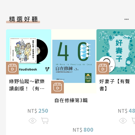
精選好聽
綠野仙蹤～歡樂
好妻子【有聲
讀劇版！（有聲
書】
書）
自在修練第3輯
250
4
NT$
NT$
800
NT$