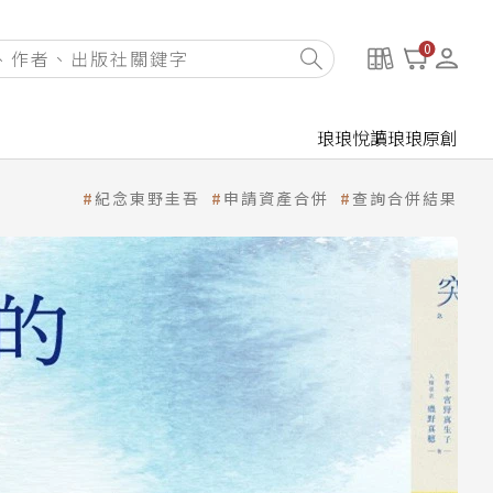
0
琅琅悅讀
琅琅原創
紀念東野圭吾
申請資產合併
查詢合併結果