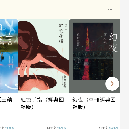
1
幻夜（單冊經典回
【王蘊
紅色手指（經典回
歸版）
】
歸版）
504
285
245
NT$
T$
NT$