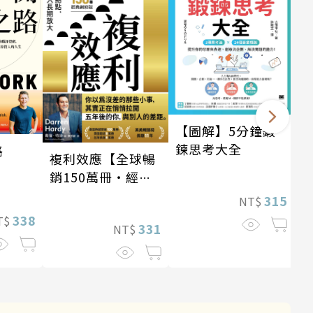
【圖解】5分鐘鍛
鍊思考大全
路
複利效應【全球暢
銷150萬冊・經典
新修版】
315
NT$
338
T$
331
NT$