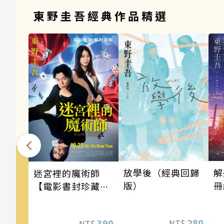
東野圭吾經典作品精選
解
放學後（經典回歸
迷宮裡的魔術師
冊
版）
【電影書封珍藏
版】
280
390
NT$
NT$