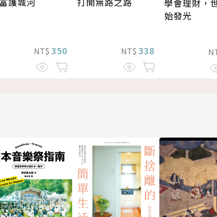
打開無路之路
富護城河
學會理財，
始發光
338
350
NT$
NT$
N