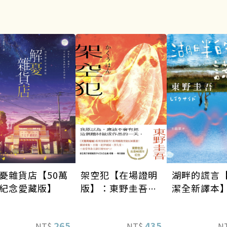
架空犯【在場證明
湖畔的謊言
憂雜貨店【50萬
版】：東野圭吾出
潔全新譯本
紀念愛藏版】
道40週年紀念！
《天鵝與蝙蝠》系
435
265
NT$
N
NT$