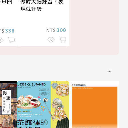
做對大腦練習，表
世界開
現就升級
300
NT$
338
T$