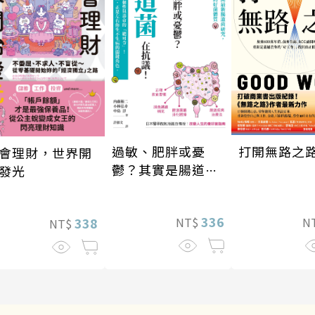
打開無路之
過敏、肥胖或憂
會理財，世界開
鬱？其實是腸道菌
發光
在抗議！
336
N
NT$
338
NT$