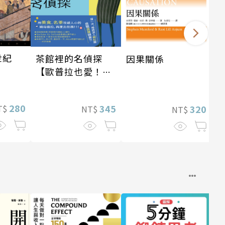
世紀
茶館裡的名偵探
因果關係
【歐普拉也愛！引
爆國際說書網紅數
十萬則好評《茶館
280
345
320
T$
NT$
NT$
裡的嫌疑人》續
作】