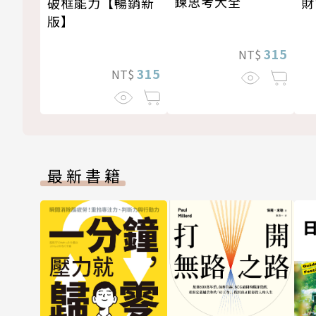
鍊思考大全
破框能力【暢銷新
財
版】
315
NT$
315
NT$
最新書籍