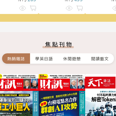
列重磅新作！
焦點刊物
熱銷雜誌
學英日語
休閒遊憩
閱讀藝文