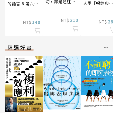
切，都是通往豐
人學【暢銷典
的語言 6 第六屆
盛人生的祕密
版】
台灣房屋親情文
學獎作品合集
210
NT$
2
140
NT$
NT$
精選好書