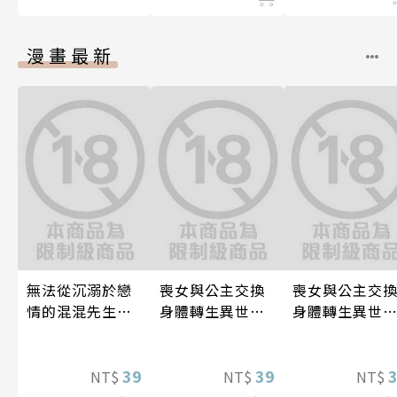
漫畫最新
無法從沉溺於戀
喪女與公主交換
喪女與公主交
情的混混先生
身體轉生異世界
身體轉生異世
（前）逃離的
跟王子愛到心好
跟王子愛到心
我。(第8話)
癢快吻我…(第18
癢快吻我…(第1
39
話)
39
話)
NT$
NT$
NT$