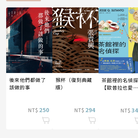
後來他們都做了
猴杯（復刻典藏
茶館裡的名偵
該做的事
版）
【歐普拉也愛
引爆國際說書
紅數十萬則好
250
294
《茶館裡的嫌
3
NT$
NT$
NT$
人》續作】