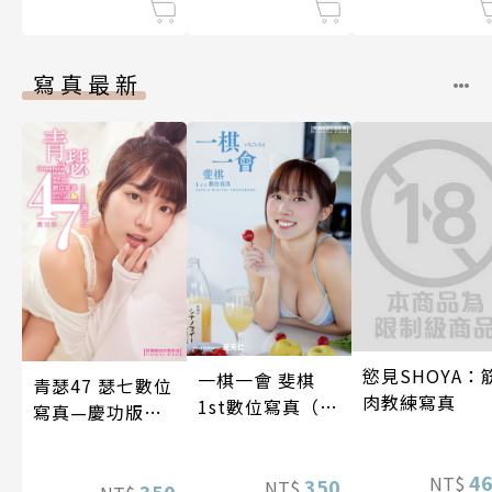
寫真最新
慾見SHOYA：
一棋一會 斐棋
青瑟47 瑟七數位
肉教練寫真
1st數位寫真（含
寫真—慶功版
影音）
（含影音）
4
NT$
350
NT$
350