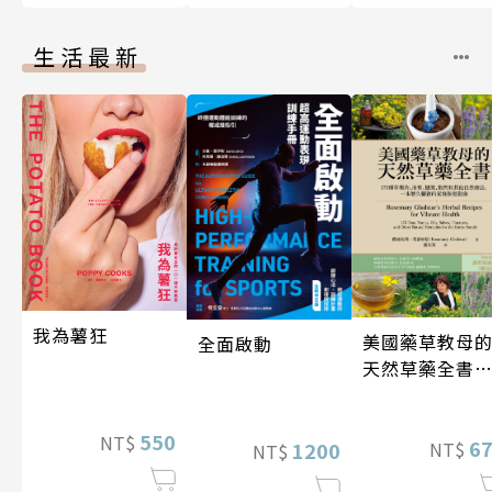
生活最新
我為薯狂
美國藥草教母
全面啟動
天然草藥全書
（二版）
550
NT$
6
NT$
1200
NT$