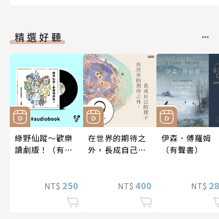
精選好聽
綠野仙蹤～歡樂
在世界的期待之
伊森．傅羅姆
讀劇版！（有聲
外，長成自己的
（有聲書）
書）
樣子【有聲書】
250
400
2
NT$
NT$
NT$