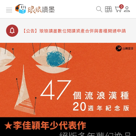
【公告】8/10、8/13 行動網路降速演練提醒
0
【公告】琅琅讀墨數位閱讀資產合併與書櫃開通申請
【公告】琅琅讀墨書櫃開通常見問題
【公告】琅琅讀墨 3 分鐘完成書櫃開通與資產合併申
請圖文教學
【公告】琅琅書店服務升級重要說明及資產合併結果
查詢
【公告】8/10、8/13 行動網路降速演練提醒