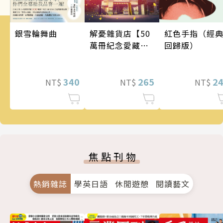
銀雪輪舞曲
解憂雜貨店【50
紅色手指（經
萬冊紀念愛藏
回歸版）
版】
340
265
2
NT$
NT$
NT$
焦點刊物
熱銷雜誌
學英日語
休閒遊憩
閱讀藝文