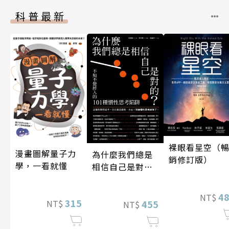
科普最新
裸眼看星空（
漫畫圖解量子力
為什麼我們總是
銷修訂版）
學，一看就懂
相信自己是對
的？（四版）
4
NT$
315
455
NT$
NT$