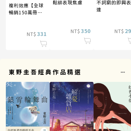
鬆綁表現焦慮
不詞窮的即興
複利效應【全球
達
暢銷150萬冊・
經典新修版】
350
2
NT$
NT$
331
NT$
東野圭吾經典作品精選