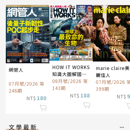
HOW IT WORKS
marie claire美
網管人
知識大圖解國際
麗佳人
中文版
08月號/2026 第
07月號/2026 
07月號/2026 第
143期
399期
246期
188
NT$
NT$
180
NT$
文學最新