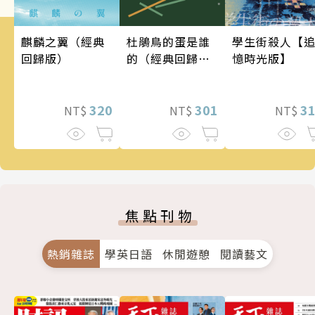
麒麟之翼（經典
學生街殺人【
杜鵑鳥的蛋是誰
回歸版）
憶時光版】
的（經典回歸
版）
320
3
301
NT$
NT$
NT$
焦點刊物
熱銷雜誌
學英日語
休閒遊憩
閱讀藝文