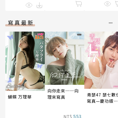
在進行式～ 04
寫真最新
向你走來──向
青瑟47 瑟七數
蝴蝶 万理華
理來寫真
寫真—慶功版
（含影音）
553
NT$