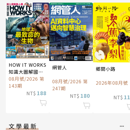
HOW IT WORKS
網管人
鄉間小路
知識大圖解國際
中文版
08月號/2026 第
08月號/2026 第
2026年08月號
143期
247期
188
NT$
180
NT$
1
NT$
文學最新