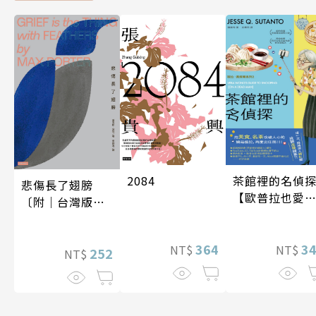
2084
茶館裡的名偵
悲傷長了翅膀
【歐普拉也愛
〔附｜台灣版獨
引爆國際說書
家授權作者手寫
紅數十萬則好
問候印簽〕
364
《茶館裡的嫌
3
NT$
NT$
252
NT$
人》續作】