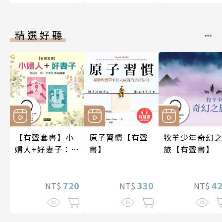
精選好聽
【有聲套書】小
原子習慣【有聲
牧羊少年奇幻
婦人+好妻子：路
書】
旅【有聲書】
易莎．梅．艾考
特作品精選
720
330
4
NT$
NT$
NT$