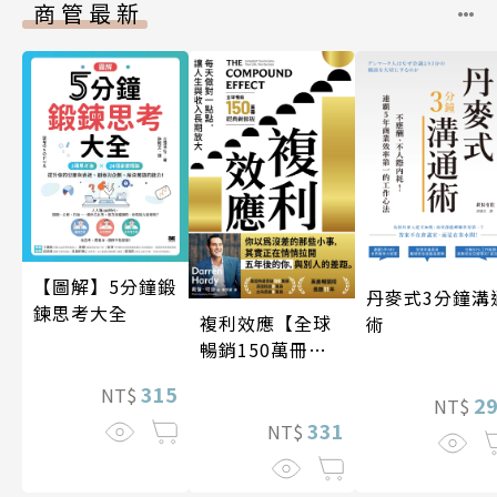
商管最新
【圖解】5分鐘鍛
丹麥式3分鐘溝
鍊思考大全
複利效應【全球
術
暢銷150萬冊・
經典新修版】
315
NT$
2
NT$
331
NT$