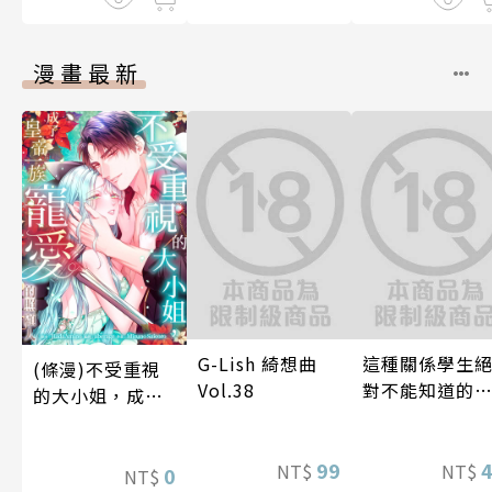
漫畫最新
G-Lish 綺想曲
這種關係學生
(條漫)不受重視
Vol.38
對不能知道的
的大小姐，成了
唷！～作夢也
皇帝一族寵愛的
想到天差地遠
照顧人(第3話)
99
兩人是甜蜜的
NT$
NT$
0
NT$