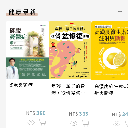
健康最新
擺脫憂鬱症
年輕一輩子的身
高濃度維生素C
體，從骨盆修復
射與斷糖
開始：透過「呼
吸法×伸展×運
360
NT$
動」，遠離小腹
363
2
NT$
NT$
凸出、肩頸僵
硬、慢性疼痛