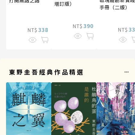
打開無路之路
增訂版）
手冊（二版）
390
NT$
3
338
NT$
NT$
東野圭吾經典作品精選