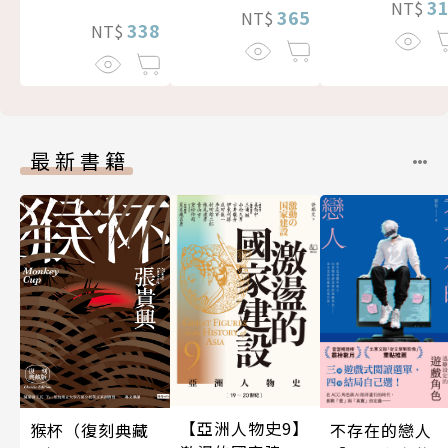
3
NT$
365
NT$
338
NT$
最新書籍
【亞洲人物史9】
不存在的戀人
猴杯（復刻典藏