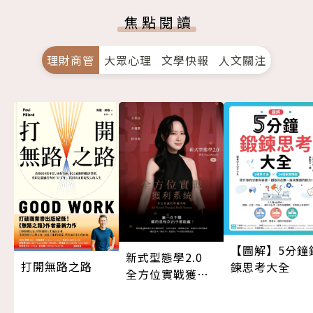
焦點閱讀
理財商管
大眾心理
文學快報
人文關注
【圖解】5分鐘
新式型態學2.0
打開無路之路
鍊思考大全
全方位實戰獲利
系統