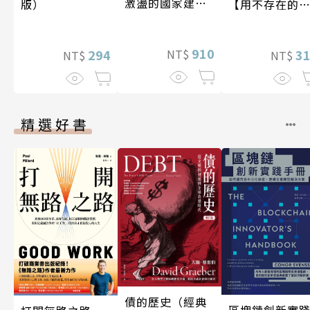
激盪的國家建設
【用不存在的
版）
〔19—20世紀〕
愛，治癒存在
孤獨】
910
NT$
3
294
NT$
NT$
精選好書
債的歷史（經典
區塊鏈創新實