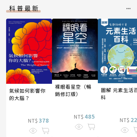
科普最新
裸眼看星空（暢
圖解 元素生活
氣候如何影響你
銷修訂版）
科
的大腦？
485
NT$
2
378
NT$
NT$