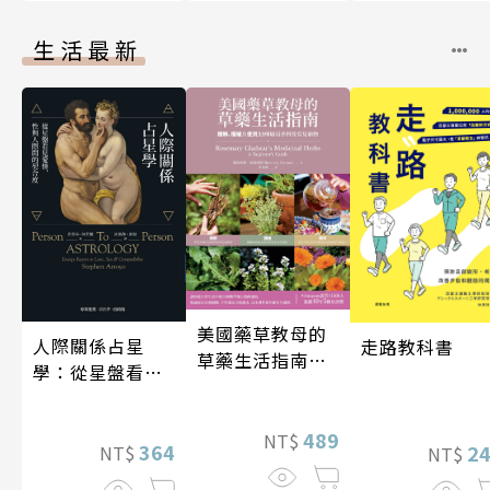
生活最新
美國藥草教母的
人際關係占星
走路教科書
草藥生活指南
學：從星盤看見
（二版）
愛情、性與人際
間的契合度
489
NT$
364
2
NT$
NT$