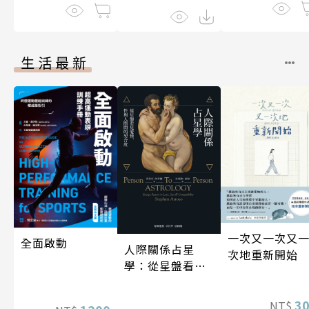
生活最新
一次又一次又
全面啟動
人際關係占星
次地重新開始
學：從星盤看見
愛情、性與人際
間的契合度
3
NT$