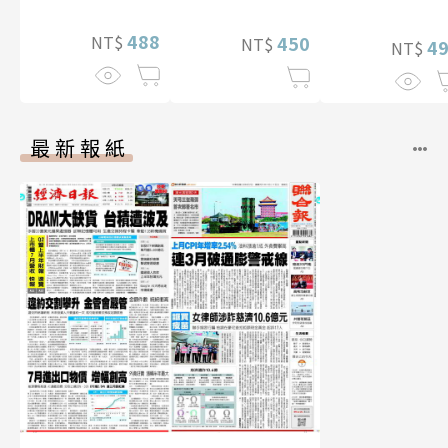
片）
性紙上電影系
488
NT$
450
NT$
數位版
4
NT$
最新報紙