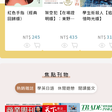
架空犯【在場證
學生街殺人【
紅色手指（經典
明版】：東野圭
憶時光版】
回歸版）
吾出道40週年紀
念！《天鵝與蝙
蝠》系列重磅新
435
3
245
NT$
NT$
NT$
作！
焦點刊物
熱銷雜誌
學英日語
休閒遊憩
閱讀藝文