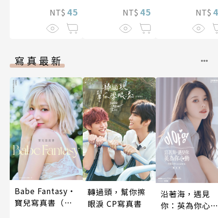
兩人是甜蜜的現
45
45
NT$
NT$
NT$
在進行式～ 05
寫真最新
Babe Fantasy‧
轉過頭，幫你擦
沿著海，遇見
寶兒寫真書（加
眼淚 CP寫真書
你：英為你心
贈多張未公開照
李雅英1st台灣