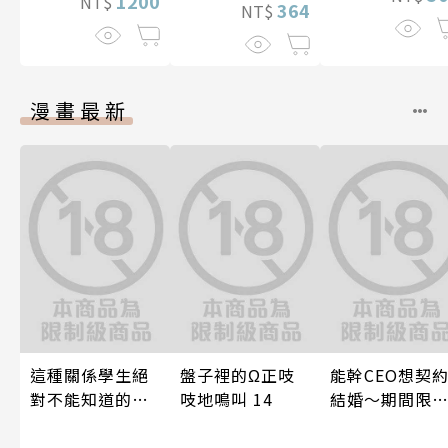
1200
NT$
364
NT$
漫畫最新
這種關係學生絕
盤子裡的Ω正吱
能幹CEO想契
對不能知道的
吱地鳴叫 14
結婚～期間限
唷！～作夢也沒
夢幻老公～ 04
想到天差地遠的