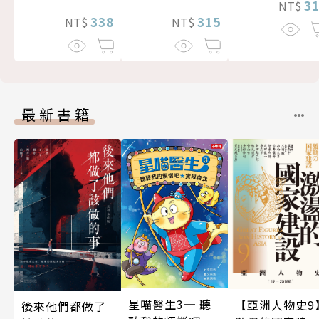
3
NT$
338
315
NT$
NT$
最新書籍
星喵醫生3─ 聽
【亞洲人物史9
後來他們都做了