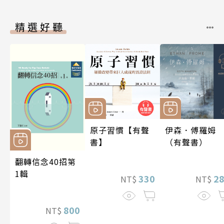
精選好聽
原子習慣【有聲
伊森．傅羅姆
書】
（有聲書）
翻轉信念40招第
1輯
330
2
NT$
NT$
800
NT$