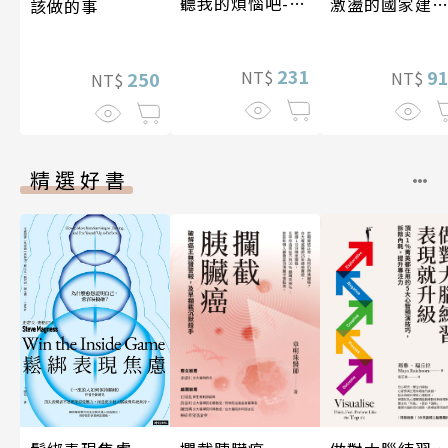
聽我的煩惱吧-實
激盪的國家建
該做的事
現自我
〔19—20世紀
231
9
NT$
NT$
250
NT$
精選好書