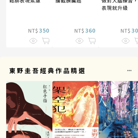
攔截胰臟癌
做對大腦練習
鬆綁表現焦慮
表現就升級
360
3
350
NT$
NT$
NT$
東野圭吾經典作品精選