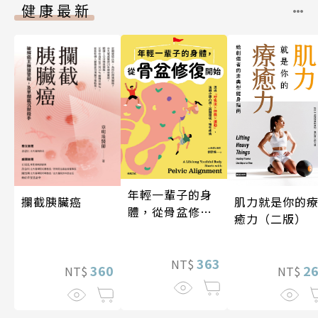
健康最新
年輕一輩子的身
攔截胰臟癌
肌力就是你的
體，從骨盆修復
癒力（二版）
開始：透過「呼
吸法×伸展×運
動」，遠離小腹
363
NT$
360
2
NT$
NT$
凸出、肩頸僵
硬、慢性疼痛