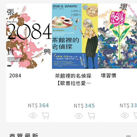
壞習慣
2084
茶館裡的名偵探
【歐普拉也愛！
引爆國際說書網
紅數十萬則好評
3
364
《茶館裡的嫌疑
345
NT$
NT$
NT$
人》續作】
商管最新