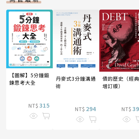
【圖解】5分鐘鍛
丹麥式3分鐘溝通
債的歷史（經
鍊思考大全
術
增訂版）
315
NT$
294
3
NT$
NT$