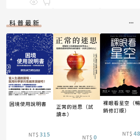
科普最新
裸眼看星空（
困境使用說明書
正常的迷思（試
銷修訂版）
讀本）
4
NT$
315
NT$
0
NT$