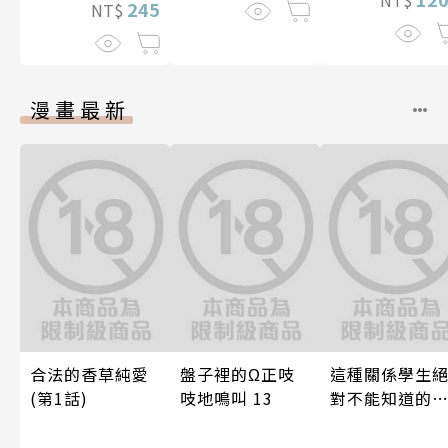
NT$
245
NT$
漫畫最新
合法的香草純愛
盤子裡的Ω正吱
這種關係學生
(第1話)
吱地鳴叫 13
對不能知道的
唷！～作夢也
想到天差地遠