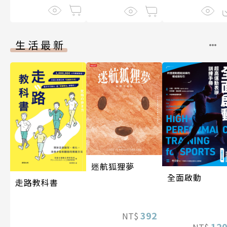
生活最新
迷航狐狸夢
全面啟動
走路教科書
392
NT$
12