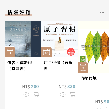
精選好聽
伊森．傅羅姆
原子習慣【有聲
（有聲書）
書】
情緒修煉
280
330
NT$
NT$
9
NT$