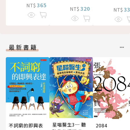
365
NT$
320
NT$
3
NT$
最新書籍
星喵醫生3─ 聽
不詞窮的即興表
2084