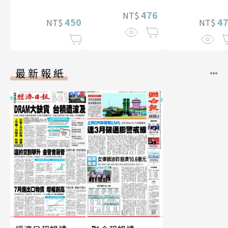
幅獨享福利美
476
NT$
450
照】
4
NT$
NT$
最新報紙