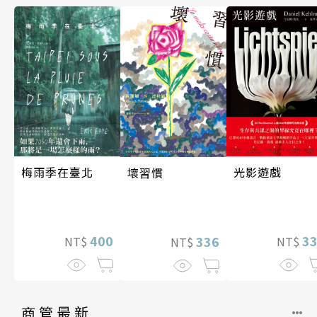
光影遊戲
梅雨季在臺北
壞習慣
3
400
336
NT$
NT$
NT$
商管最新