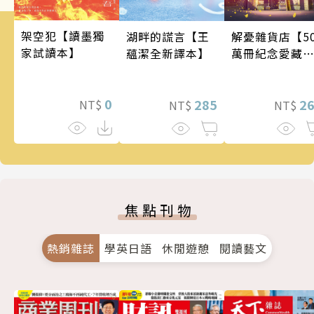
架空犯【讀墨獨
湖畔的謊言【王
解憂雜貨店【5
家試讀本】
蘊潔全新譯本】
萬冊紀念愛藏
版】
0
285
2
NT$
NT$
NT$
焦點刊物
熱銷雜誌
學英日語
休閒遊憩
閱讀藝文