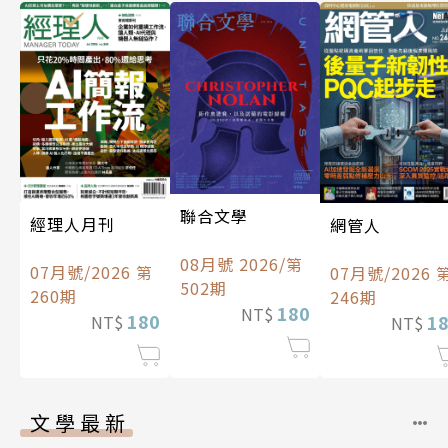
聯合文學
經理人月刊
網管人
08月號 2026/第
07月號/2026 第
07月號/2026 
502期
260期
246期
180
NT$
180
1
NT$
NT$
文學最新