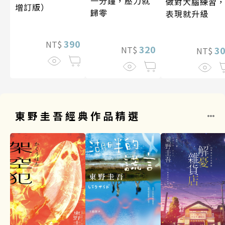
一分鐘，壓力就
做對大腦練習
增訂版）
歸零
表現就升級
390
NT$
320
3
NT$
NT$
東野圭吾經典作品精選