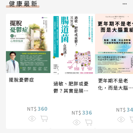
健康最新
擺脫憂鬱症
更年期不是老
過敏、肥胖或憂
化，而是大腦
鬱？其實是腸道
組
菌在抗議！
360
NT$
3
NT$
336
NT$