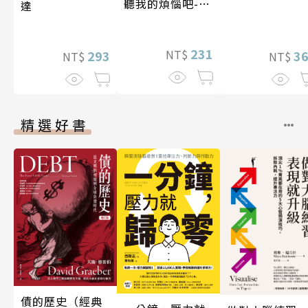
聽我的煩惱吧-實
達
現自我
231
NT$
293
3
NT$
NT$
精選好書
債的歷史（經典