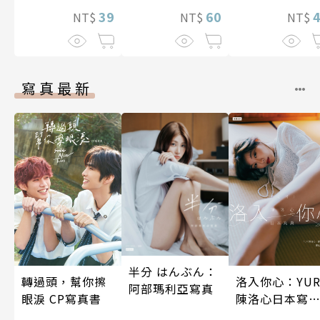
39
60
兩人是甜蜜的
NT$
NT$
NT$
在進行式～ 04
寫真最新
半分 はんぶん：
轉過頭，幫你擦
洛入你心：YUR
阿部瑪利亞寫真
眼淚 CP寫真書
陳洛心日本寫
【電子書加贈4