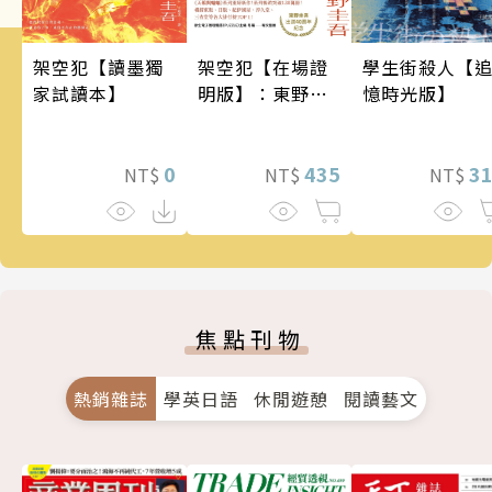
架空犯【讀墨獨
架空犯【在場證
學生街殺人【
家試讀本】
明版】：東野圭
憶時光版】
吾出道40週年紀
念！《天鵝與蝙
0
蝠》系列重磅新
435
3
NT$
NT$
NT$
作！
焦點刊物
熱銷雜誌
學英日語
休閒遊憩
閱讀藝文