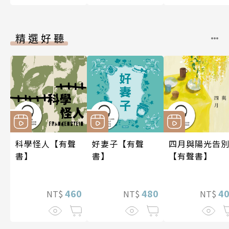
精選好聽
科學怪人【有聲
好妻子【有聲
四月與陽光告
書】
書】
【有聲書】
460
480
4
NT$
NT$
NT$