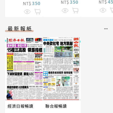
4
350
NT$
NT$
350
NT$
最新報紙
經濟日報暢讀
聯合報暢讀