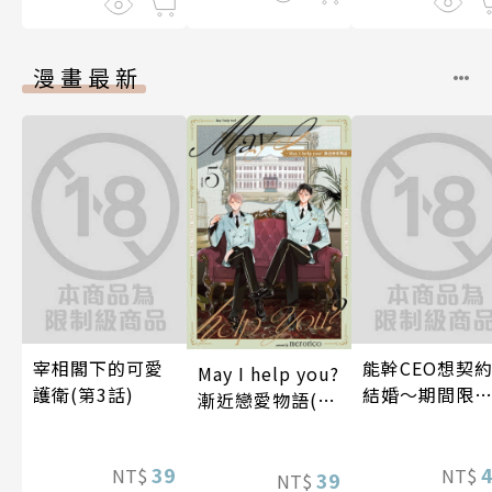
漫畫最新
宰相閣下的可愛
能幹CEO想契
May I help you?
護衛(第3話)
結婚～期間限
漸近戀愛物語(第
夢幻老公～ 05
5話)
39
NT$
NT$
39
NT$