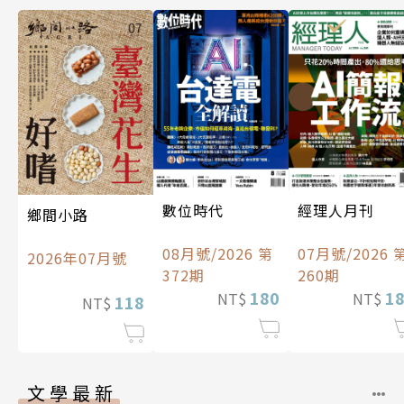
數位時代
經理人月刊
鄉間小路
08月號/2026 第
07月號/2026 
2026年07月號
372期
260期
180
1
NT$
NT$
118
NT$
文學最新