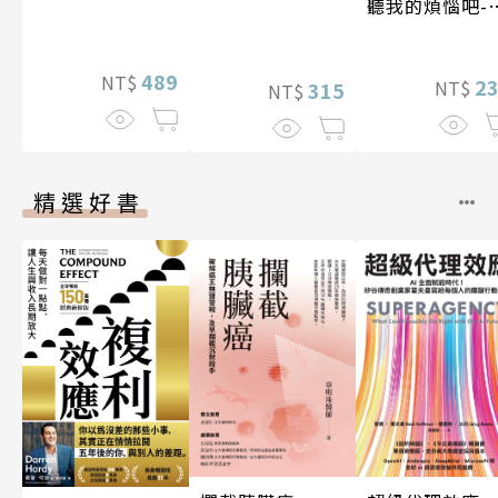
聽我的煩惱吧-
期挑戰
489
NT$
2
NT$
315
NT$
精選好書