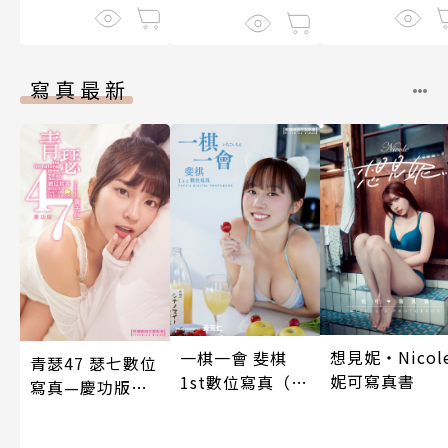
寫真最新
想見妮‧Nicol
一棋一會 斐棋
青瑟47 瑟七數位
妮可寫真書
1st數位寫真（含
寫真—慶功版
影音）
（含影音）