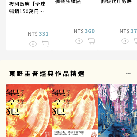
攔截胰臟癌
超級代理效應
複利效應【全球
暢銷150萬冊・
經典新修版】
360
3
NT$
NT$
331
NT$
東野圭吾經典作品精選