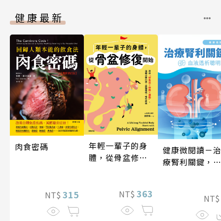
健康最新
年輕一輩子的身
肉食密碼
健康微閱讀－
體，從骨盆修復
療腎利關鍵，
開始：透過「呼
液透析聰明選
吸法×伸展×運
動」，遠離小腹
363
315
NT$
NT$
NT
凸出、肩頸僵
硬、慢性疼痛