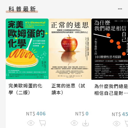
科普最新
完美歐姆蛋的化
正常的迷思（試
為什麼我們總
學（二版）
讀本）
相信自己是對
的？（四版）
406
0
NT$
NT$
4
NT$