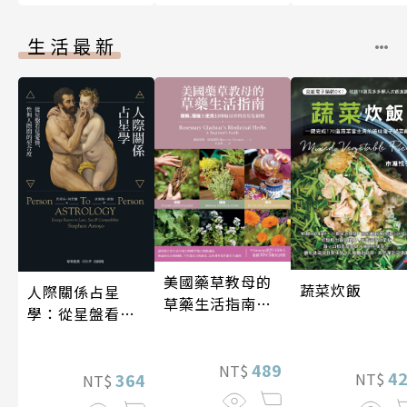
生活最新
美國藥草教母的
蔬菜炊飯
人際關係占星
草藥生活指南
學：從星盤看見
（二版）
愛情、性與人際
間的契合度
489
NT$
4
364
NT$
NT$