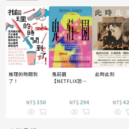
鬼莊園
此時此刻
推理的時間到
【NETFLIX恐怖
了！
神劇經典原著】
294
4
350
NT$
NT$
NT$