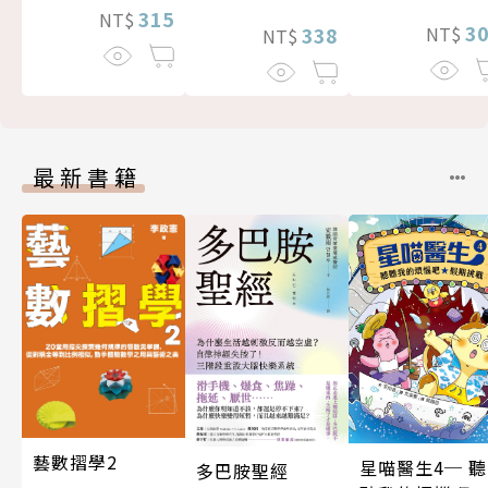
315
NT$
3
338
NT$
NT$
最新書籍
藝數摺學2
星喵醫生4─ 聽
多巴胺聖經