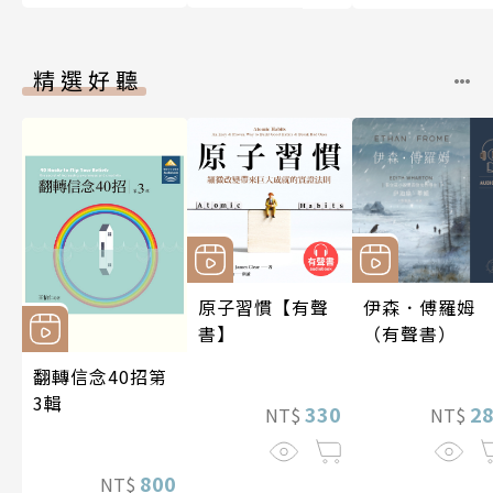
精選好聽
原子習慣【有聲
伊森．傅羅姆
書】
（有聲書）
翻轉信念40招第
3輯
330
2
NT$
NT$
800
NT$