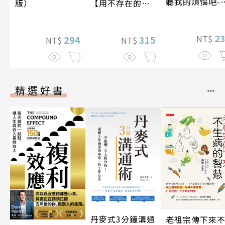
聽我的煩惱吧-
【用不存在的
版）
期挑戰
愛，治癒存在的
孤獨】
2
NT$
315
294
NT$
NT$
精選好書
丹麥式3分鐘溝通
老祖宗傳下來