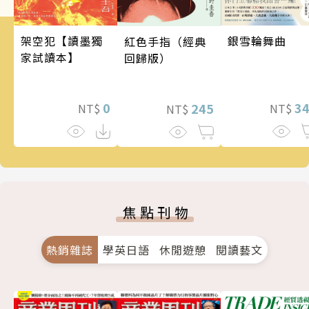
架空犯【讀墨獨
銀雪輪舞曲
紅色手指（經典
家試讀本】
回歸版）
0
3
245
NT$
NT$
NT$
焦點刊物
熱銷雜誌
學英日語
休閒遊憩
閱讀藝文