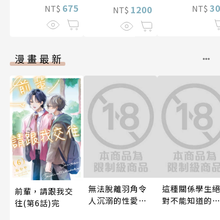
3
675
NT$
NT$
1200
NT$
漫畫最新
無法脫離羽角令
這種關係學生
前輩，請跟我交
人沉溺的性愛～
對不能知道的
往(第6話)完
與契合度最高的
唷！～作夢也