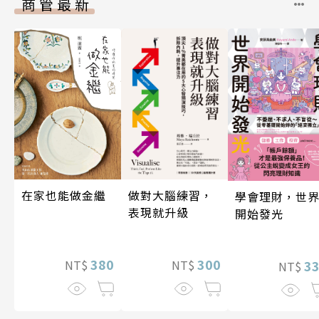
商管最新
在家也能做金繼
做對大腦練習，
學會理財，世
表現就升級
開始發光
380
300
NT$
3
NT$
NT$