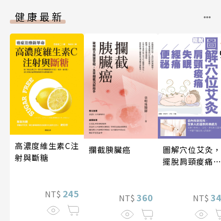
健康最新
高濃度維生素C注
圖解穴位艾灸
攔截胰臟癌
射與斷糖
擺脫肩頸痠痛
失眠、經痛和
祕
245
NT$
3
360
NT$
NT$