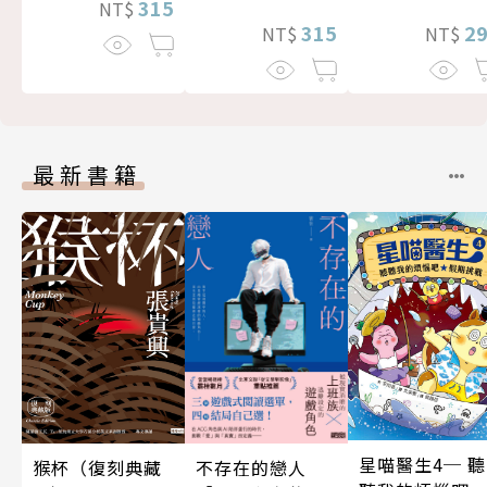
315
NT$
2
315
NT$
NT$
最新書籍
星喵醫生4─ 聽
不存在的戀人
猴杯（復刻典藏