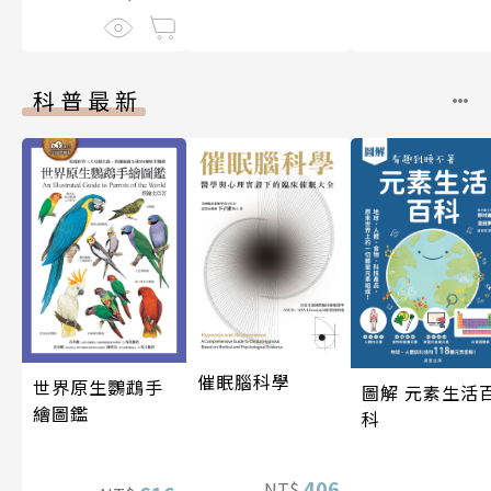
科普最新
催眠腦科學
世界原生鸚鵡手
圖解 元素生活
繪圖鑑
科
406
NT$