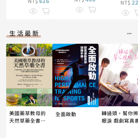
616
NT$
2
NT$
生活最新
轉過頭，幫你
美國藥草教母的
全面啟動
眼淚 戲劇寫真
天然草藥全書
（二版）