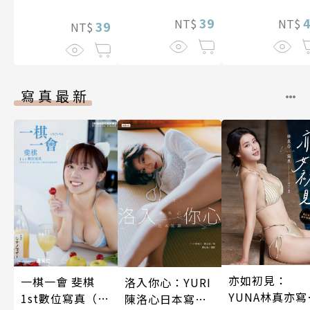
後輩度過香汗淋
想到天差地遠
漓的夜晚(第7話)
39
兩人是甜蜜的
NT$
NT$
39
NT$
在進行式～ 04
寫真最新
亦如初見：
一棋一會 斐棋
洛入你心：YURI
YUNA林真亦寫
1st數位寫真（含
陳洛心日本寫真