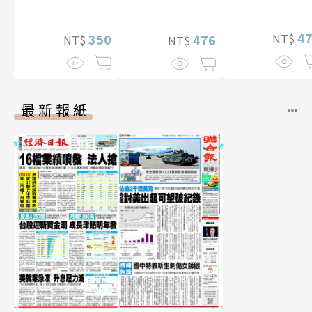
真【數位典藏
影音）
【電子書加贈40
華增量版】
幅獨享福利美
4
NT$
350
照】
476
NT$
NT$
最新報紙