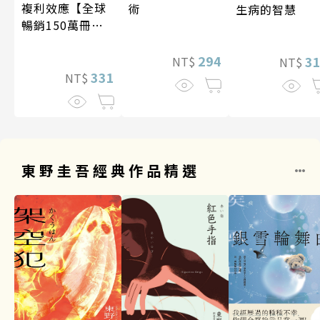
複利效應【全球
術
生病的智慧
暢銷150萬冊・
經典新修版】
294
3
NT$
NT$
331
NT$
東野圭吾經典作品精選