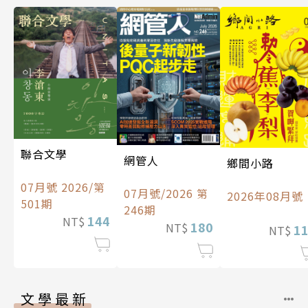
聯合文學
網管人
鄉間小路
07月號 2026/第
07月號/2026 第
2026年08月號
501期
246期
144
NT$
180
NT$
1
NT$
文學最新