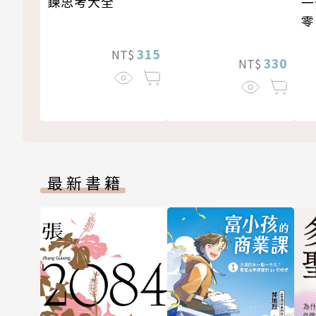
鍊思考大全
一
零
315
NT$
330
NT$
最新書籍