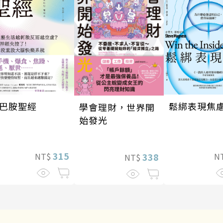
巴胺聖經
鬆綁表現焦
學會理財，世界開
始發光
315
NT$
N
338
NT$