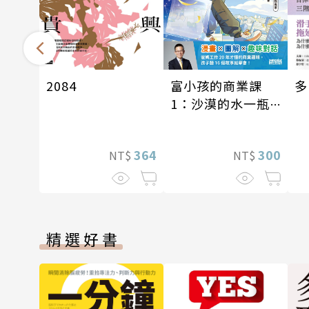
富小孩的商業課
多
2084
1：沙漠的水一瓶
一千元？看懂商業
經營的16個模式
300
364
NT$
NT$
精選好書