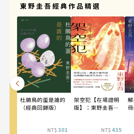
東野圭吾經典作品精選
架空犯【在場證明
解
杜鵑鳥的蛋是誰的
版】：東野圭吾出
冊
（經典回歸版）
道40週年紀念！
《天鵝與蝙蝠》系
435
301
NT$
NT$
列重磅新作！