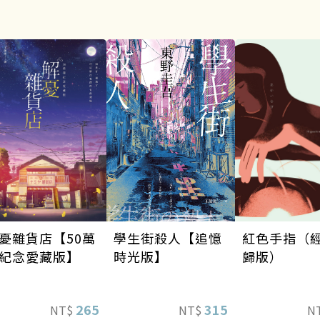
學生街殺人【追憶
憂雜貨店【50萬
紅色手指（
時光版】
紀念愛藏版】
歸版）
315
265
NT$
NT$
N