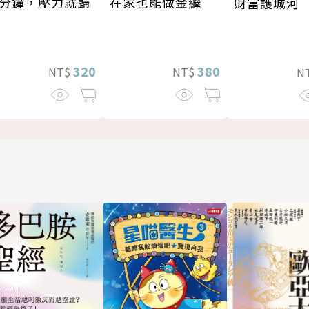
分鐘，壓力就歸
在家也能做金繼
財富護城河
320
380
NT$
NT$
N