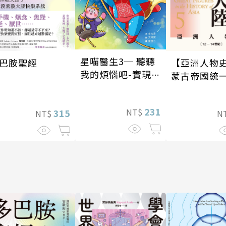
星喵醫生3─ 聽聽
巴胺聖經
【亞洲人物史
我的煩惱吧-實現自
蒙古帝國統
我
大陸〔12—1
紀〕
231
NT$
315
NT$
N