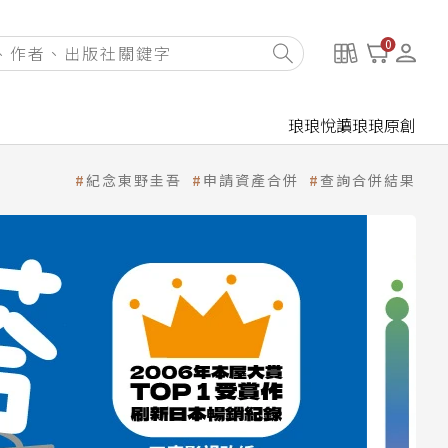
0
琅琅悅讀
琅琅原創
紀念東野圭吾
申請資產合併
查詢合併結果