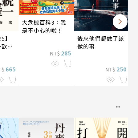
大危機百科3：我
是不小心的啦！
後來他們都做了該
5】
做的事
一歐亞
285
NT$
4世
250
665
NT$
T$