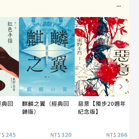
麒麟之翼（經典回
惡意【獨步20週年
經典回
歸版）
紀念版】
320
266
245
NT$
NT$
T$