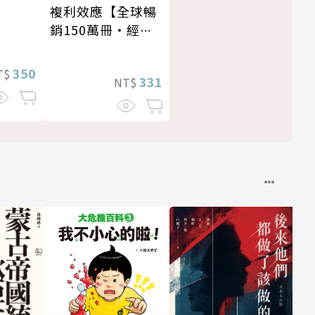
複利效應【全球暢
銷150萬冊・經典
新修版】
350
T$
331
NT$