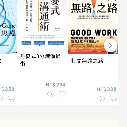
丹麥式3分鐘溝通
打開無路之路
慮
術
294
NT$
338
350
NT$
T$