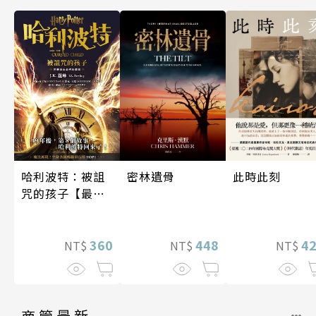
哈利波特：被詛
密林遺骨
此時此刻
咒的孩子【最終
收藏版】
360
448
4
NT$
NT$
NT$
商管最新