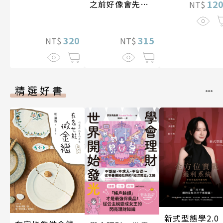
12
之前好像會先死
NT$
掉
320
315
NT$
NT$
精選好書
新式型態學2.