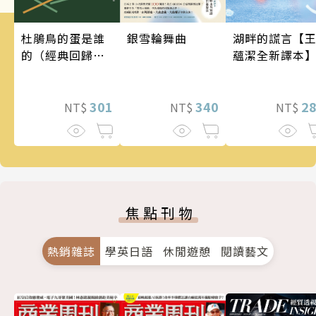
銀雪輪舞曲
湖畔的謊言【
杜鵑鳥的蛋是誰
蘊潔全新譯本
的（經典回歸
版）
340
2
301
NT$
NT$
NT$
焦點刊物
熱銷雜誌
學英日語
休閒遊憩
閱讀藝文