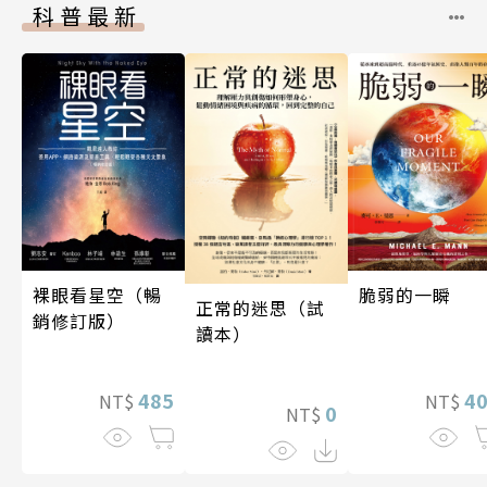
科普最新
裸眼看星空（暢
脆弱的一瞬
正常的迷思（試
銷修訂版）
讀本）
485
4
NT$
NT$
0
NT$