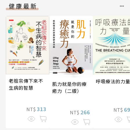
健康最新
老祖宗傳下來不
呼吸療法的力
肌力就是你的療
生病的智慧
癒力（二版）
313
6
NT$
NT$
266
NT$