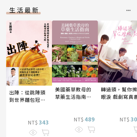
生活最新
轉過頭，幫你
美國藥草教母的
出陣：從跳陣頭
眼淚 戲劇寫真
草藥生活指南
到世界麵包冠
（二版）
軍，王鵬傑的翻
轉之路
3
489
NT$
NT$
343
NT$