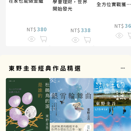
在家也能做金繼
學會理財，世界
全方位實戰獲
開始發光
系統
3
NT$
380
NT$
338
NT$
東野圭吾經典作品精選