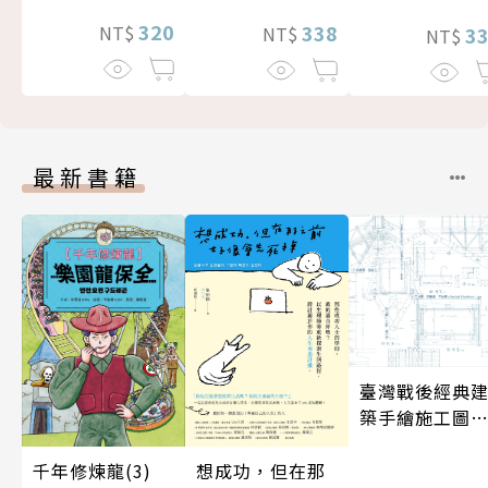
320
338
NT$
3
NT$
NT$
最新書籍
臺灣戰後經典
築手繪施工圖
（二版）【套
書，含別冊】
千年修煉龍(3)
想成功，但在那