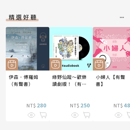
精選好聽
伊森．傅羅姆
綠野仙蹤～歡樂
小婦人【有聲
（有聲書）
讀劇版！（有聲
書】
書）
280
250
4
NT$
NT$
NT$