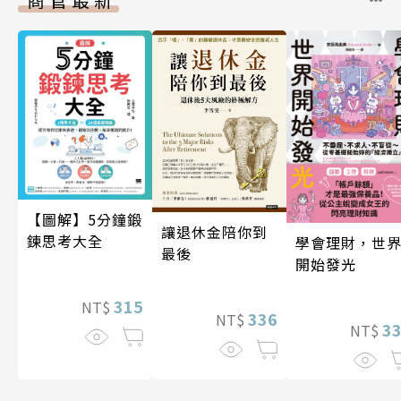
【圖解】5分鐘鍛
讓退休金陪你到
鍊思考大全
學會理財，世
最後
開始發光
315
NT$
336
NT$
3
NT$