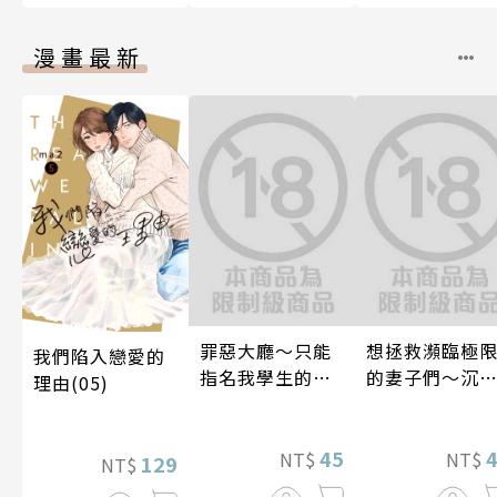
漫畫最新
罪惡大廳～只能
想拯救瀕臨極
我們陷入戀愛的
指名我學生的店
的妻子們～沉
理由(05)
～(第12話)
於歡愉的午後(
4話)
45
NT$
NT$
129
NT$