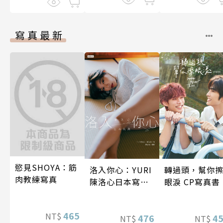
寫真最新
慾見SHOYA：筋
洛入你心：YURI
轉過頭，幫你
肉教練寫真
陳洛心日本寫真
眼淚 CP寫真書
【電子書加贈40
幅獨享福利美
465
NT$
照】
476
4
NT$
NT$