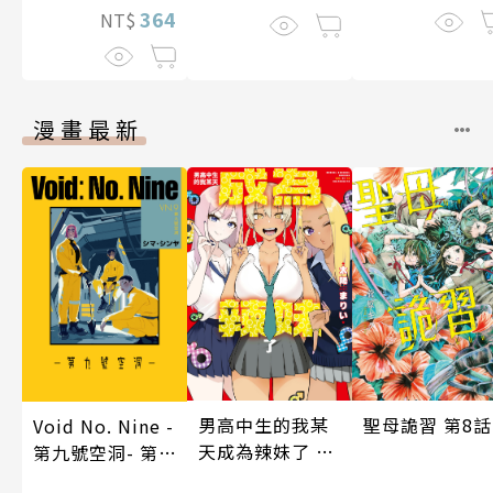
364
NT$
漫畫最新
聖母詭習 第8話
男高中生的我某
Void No. Nine -
天成為辣妹了 第
第九號空洞- 第
10話
22話