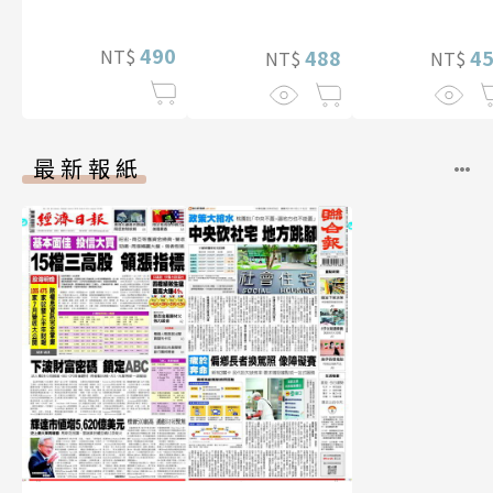
特別版）
贈多張未公開照
片）
490
NT$
488
4
NT$
NT$
最新報紙