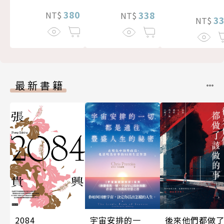
380
338
NT$
NT$
3
NT$
最新書籍
後來他們都做
宇宙安排的一
2084