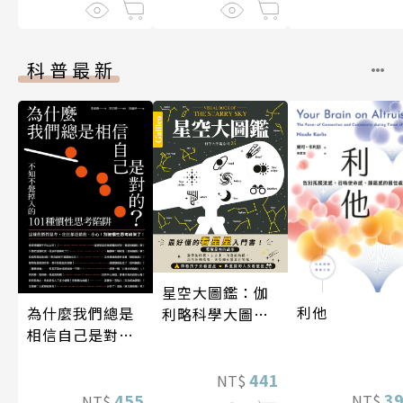
科普最新
星空大圖鑑：伽
利他
為什麼我們總是
利略科學大圖鑑
相信自己是對
25
的？（四版）
441
NT$
3
455
NT$
NT$