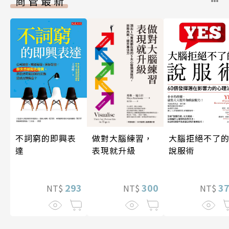
商管最新
做對大腦練習，
不詞窮的即興表
大腦拒絕不了
表現就升級
達
說服術
300
293
3
NT$
NT$
NT$