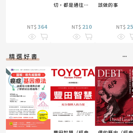
該做的事
切，都是通往豐
盛人生的祕密
2
210
364
NT$
NT$
NT$
精選好書
豐田智慧（經典
債的歷史（經