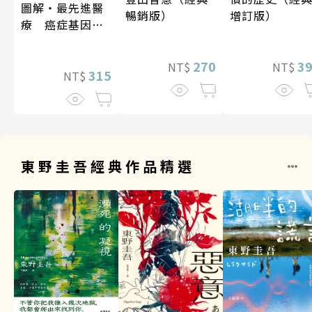
圖解‧最先進醫
暢銷版）
增訂版）
療 癌症基因療
法
270
3
NT$
NT$
315
NT$
東野圭吾經典作品精選