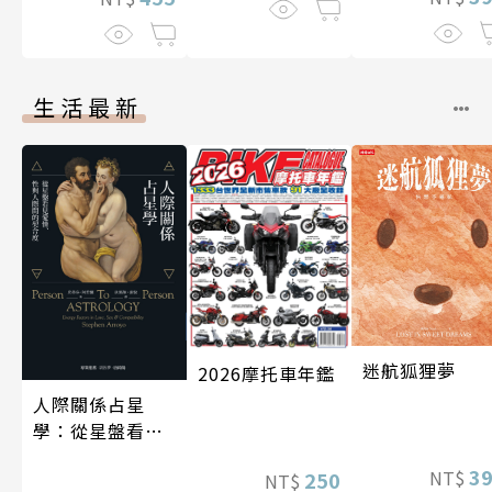
生活最新
迷航狐狸夢
2026摩托車年鑑
人際關係占星
學：從星盤看見
愛情、性與人際
3
NT$
250
NT$
間的契合度