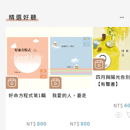
精選好聽
四月與陽光告
【有聲書】
好命方程式第1輯
我愛的人，要走
4
NT$
800
800
NT$
NT$