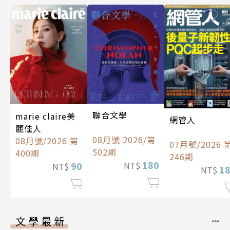
聯合文學
marie claire美
網管人
麗佳人
08月號 2026/第
08月號/2026 第
07月號/2026 
502期
400期
246期
180
90
NT$
NT$
1
NT$
文學最新