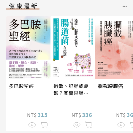
健康最新
攔截胰臟癌
多巴胺聖經
過敏、肥胖或憂
鬱？其實是腸道
菌在抗議！
3
315
336
NT$
NT$
NT$