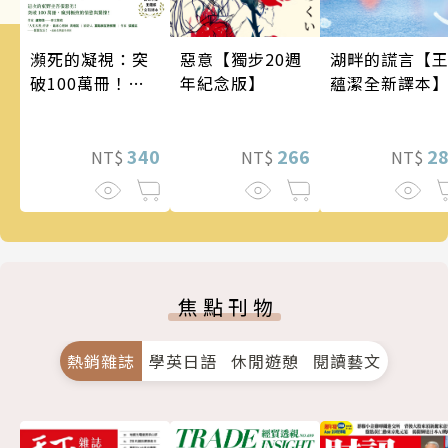
瀕死的凝視：突
惡意【獨步20週
湖畔的謊言【
破100萬冊！這
年紀念版】
蘊潔全新譯本
次的東野圭吾很
惡劣！瘋到極致
的情慾與驚悚！
340
266
2
NT$
NT$
NT$
焦點刊物
熱銷雜誌
學英日語
休閒遊憩
閱讀藝文