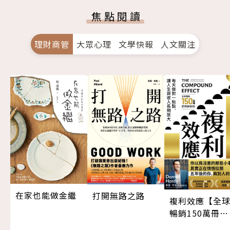
焦點閱讀
理財商管
大眾心理
文學快報
人文關注
在家也能做金繼
打開無路之路
複利效應【全
暢銷150萬冊・
經典新修版】