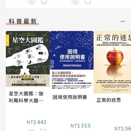
科普最新
星空大圖鑑：伽
困境使用說明書
正常的迷思
利略科學大圖鑑
25
441
NT$
315
NT$
5
NT$