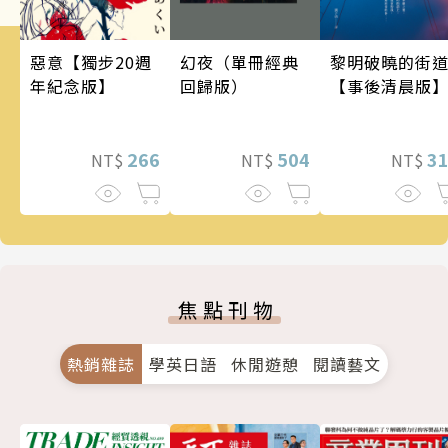
幻夜（單冊經典
惡意【獨步20週
黎明破曉的街
回歸版）
年紀念版】
【事後清晨版
504
266
3
NT$
NT$
NT$
焦點刊物
熱銷雜誌
學英日語
休閒遊憩
閱讀藝文