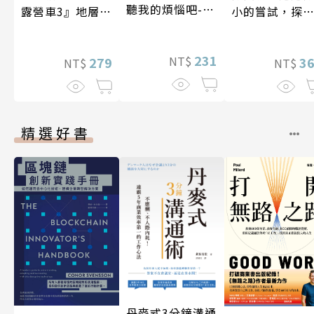
聽我的煩惱吧-實
小的嘗試，探
露營車3』地層與
現自我
人生的無限可
化石篇
231
NT$
3
279
NT$
NT$
精選好書
丹麥式3分鐘溝通