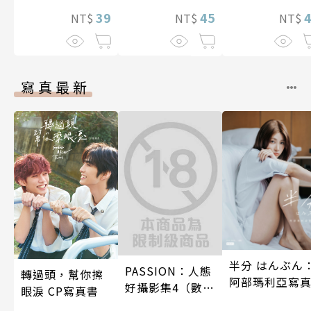
39
45
續絕頂升天一
NT$
NT$
NT$
月(第15話)
寫真最新
半分 はんぶん
PASSION：人態
轉過頭，幫你擦
阿部瑪利亞寫
好攝影集4（數位
眼淚 CP寫真書
特別版）