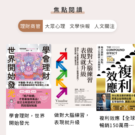
焦點閱讀
理財商管
大眾心理
文學快報
人文關注
做對大腦練習，
學會理財，世界
複利效應【全
表現就升級
開始發光
暢銷150萬冊・
經典新修版】