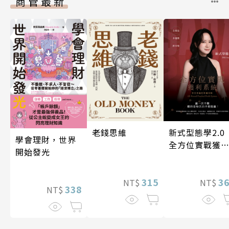
商管最新
老錢思維
新式型態學2.
學會理財，世界
全方位實戰獲
開始發光
系統
315
3
NT$
NT$
338
NT$