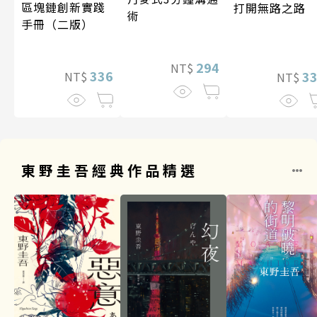
區塊鏈創新實踐
打開無路之路
術
手冊（二版）
294
NT$
336
3
NT$
NT$
東野圭吾經典作品精選