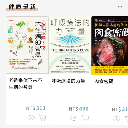
健康最新
老祖宗傳下來不
呼吸療法的力量
肉食密碼
生病的智慧
313
690
NT$
3
NT$
NT$