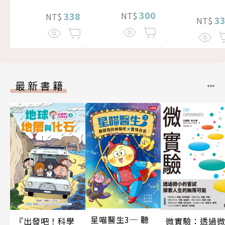
300
338
NT$
NT$
3
NT$
最新書籍
星喵醫生3─ 聽
微實驗：透過
『出發吧！科學