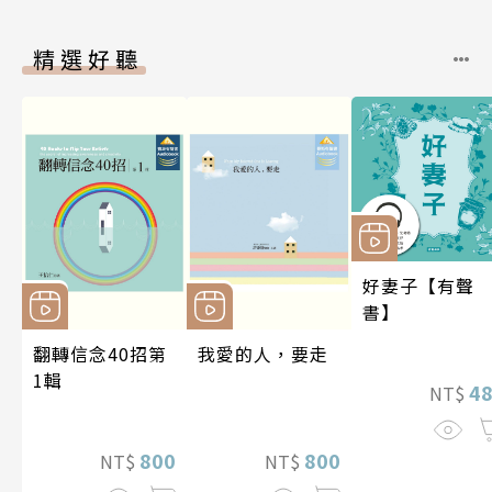
精選好聽
好妻子【有聲
書】
翻轉信念40招第
我愛的人，要走
1輯
4
NT$
800
800
NT$
NT$