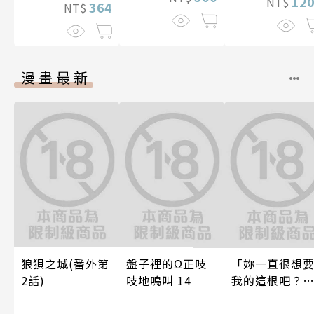
12
NT$
364
NT$
漫畫最新
狼狽之城(番外第
盤子裡的Ω正吱
「妳一直很想
2話)
吱地鳴叫 14
我的這根吧？
因變態上司永
止盡的淫語而