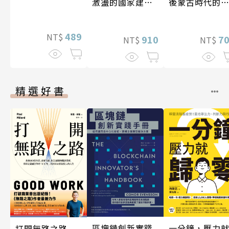
激盪的國家建設
後蒙古時代的
〔19—20世紀〕
陸與海洋〔14
17世紀〕
489
NT$
910
7
NT$
NT$
精選好書
一分鐘，壓力
區塊鏈創新實踐
打開無路之路