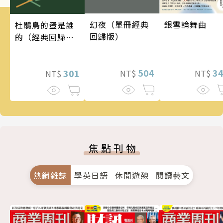
銀雪輪舞曲
幻夜（單冊經典
杜鵑鳥的蛋是誰
回歸版）
的（經典回歸
版）
3
504
301
NT$
NT$
NT$
焦點刊物
熱銷雜誌
學英日語
休閒遊憩
閱讀藝文