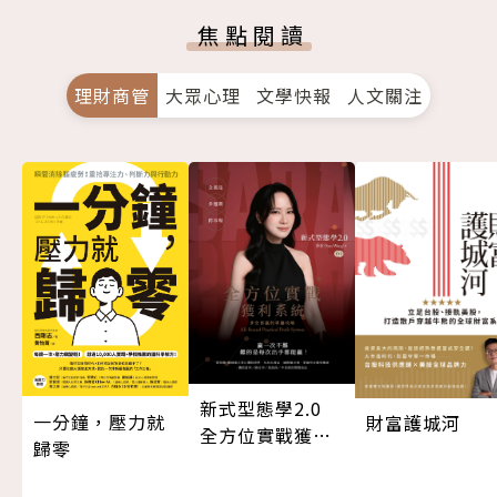
焦點閱讀
理財商管
大眾心理
文學快報
人文關注
新式型態學2.0
一分鐘，壓力就
財富護城河
全方位實戰獲利
歸零
系統