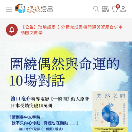
【公告】琅琅讀墨書櫃開通常見問題
0
【公告】琅琅讀墨 3 分鐘完成書櫃開通與資產合併申
請圖文教學
【公告】琅琅書店服務升級重要說明及資產合併結果
查詢
【公告】琅琅讀墨數位閱讀資產合併與書櫃開通申請