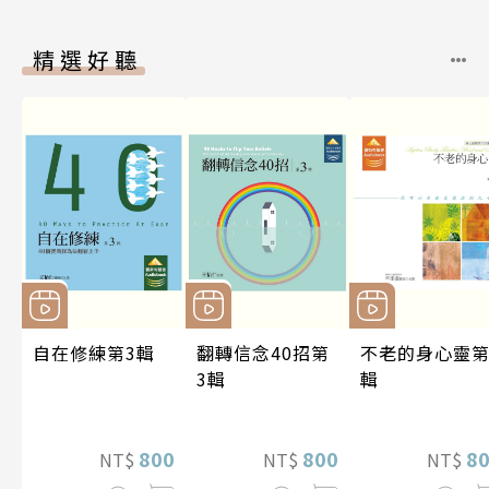
精選好聽
自在修練第3輯
翻轉信念40招第
不老的身心靈第
3輯
輯
800
800
8
NT$
NT$
NT$