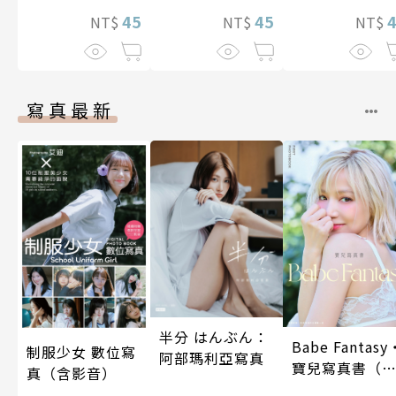
45
45
NT$
NT$
NT$
寫真最新
半分 はんぶん：
Babe Fantasy
制服少女 數位寫
阿部瑪利亞寫真
寶兒寫真書（
真（含影音）
贈多張未公開