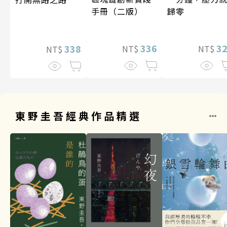
歸零
手冊（二版）
3
336
338
NT$
NT$
NT$
東野圭吾經典作品精選