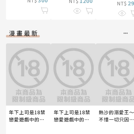
NT$
1200
NT$
2
NT$
漫畫最新
年下上司是18禁
年下上司是18禁
熱沙的溺愛王
戀愛遊戲中的我
戀愛遊戲中的我
不惜一切只因
推！？ 09
推！？ 08
上了妳～ 06