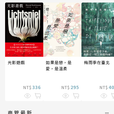
光影遊戲
如果是戀，是
梅雨季在臺北
愛，是溫柔
336
295
4
NT$
NT$
NT$
商管最新