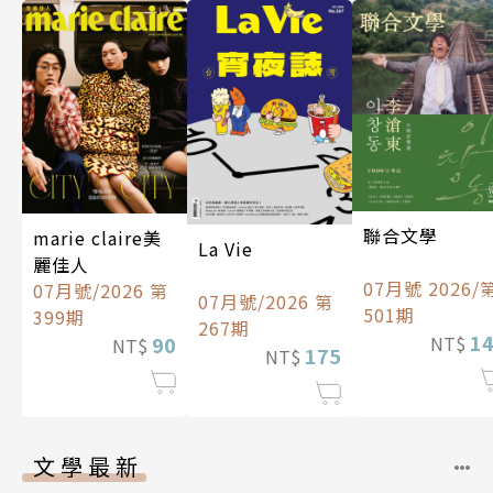
聯合文學
marie claire美
La Vie
麗佳人
07月號 2026/
07月號/2026 第
07月號/2026 第
501期
399期
267期
1
90
NT$
NT$
175
NT$
文學最新