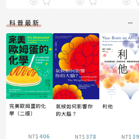
科普最新
完美歐姆蛋的化
利他
氣候如何影響你
學（二版）
的大腦？
406
3
378
NT$
NT$
NT$