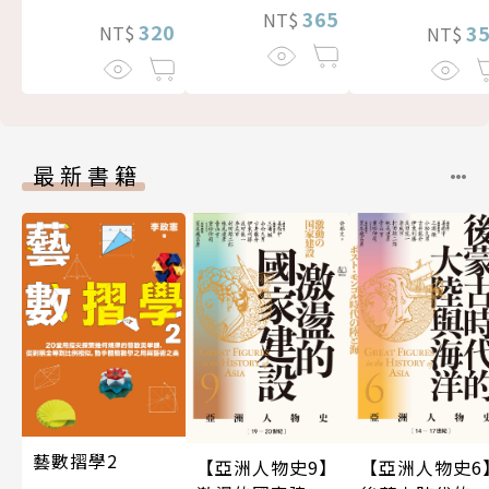
365
NT$
320
3
NT$
NT$
最新書籍
藝數摺學2
【亞洲人物史9】
【亞洲人物史6