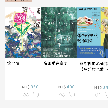
梅雨季在臺北
壞習慣
茶館裡的名偵
【歐普拉也愛
引爆國際說書
紅數十萬則好
400
336
《茶館裡的嫌
3
NT$
NT$
NT$
人》續作】