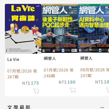
網管人
網管人
La Vie
08月號/2026 
07月號/2026 第
07月號/2026 第
247期
246期
267期
1
180
NT$
NT$
175
NT$
文學最新