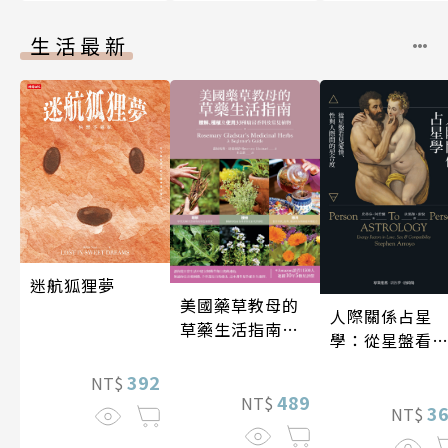
生活最新
迷航狐狸夢
美國藥草教母的
人際關係占星
草藥生活指南
學：從星盤看
（二版）
愛情、性與人
392
NT$
間的契合度
489
NT$
3
NT$