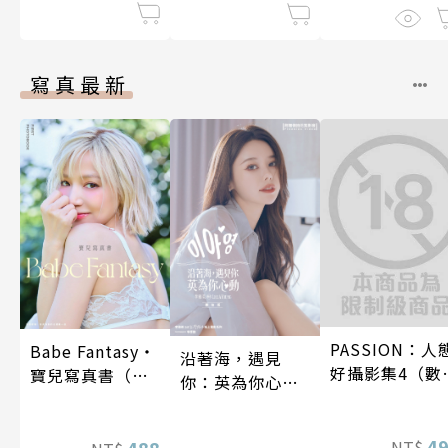
9話
第4話
寫真最新
PASSION：人
Babe Fantasy‧
沿著海，遇見
好攝影集4（數
寶兒寫真書（加
你：英為你心動
特別版）
贈多張未公開照
李雅英1st台灣感
片）
性紙上電影系列
4
NT$