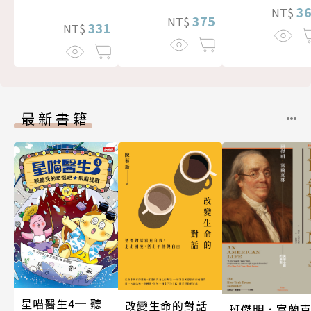
3
NT$
375
NT$
331
NT$
最新書籍
星喵醫生4─ 聽
改變生命的對話
班傑明．富蘭