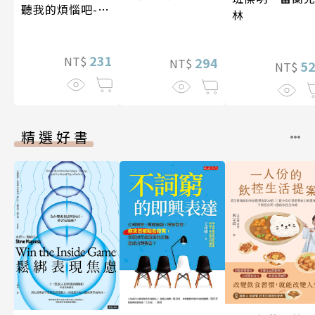
聽我的煩惱吧-假
林
期挑戰
231
NT$
294
NT$
5
NT$
精選好書