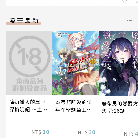
漫畫最新
擠奶獵人的異世
為弓箭所愛的少
廢柴男的戀愛
界擠奶記 ～土氣
年在聖劍至上的
式 第16話
農家男將玩弄各
世界～用被封印
式種族的○頭使
的魔王贈予之力
其心醉神迷～ 第
30
支援聖騎士們～
30
NT$
NT$
NT$