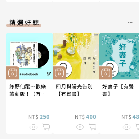
精選好聽
綠野仙蹤～歡樂
四月與陽光告別
好妻子【有聲
讀劇版！（有聲
【有聲書】
書】
書）
250
400
4
NT$
NT$
NT$