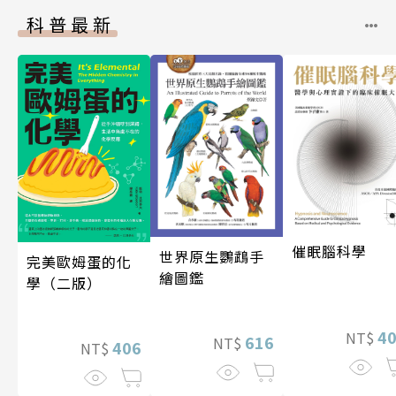
科普最新
催眠腦科學
世界原生鸚鵡手
完美歐姆蛋的化
繪圖鑑
學（二版）
4
NT$
616
NT$
406
NT$