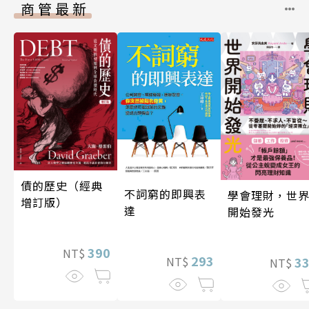
商管最新
債的歷史（經典
不詞窮的即興表
學會理財，世
增訂版）
達
開始發光
390
NT$
293
3
NT$
NT$