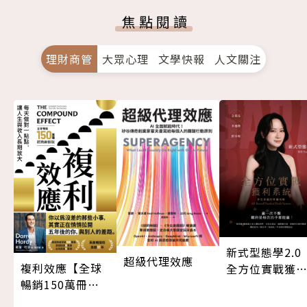
焦點閱讀
理財商管
大眾心理
文學快報
人文關注
新式型態學2.
超級代理效應
複利效應【全球
全方位實戰獲
暢銷150萬冊・
系統
經典新修版】