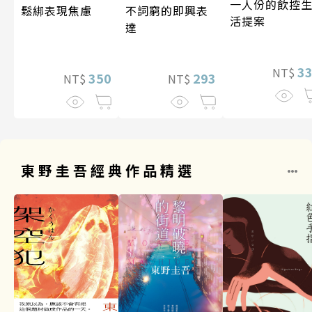
一人份的飲控
鬆綁表現焦慮
不詞窮的即興表
活提案
達
3
NT$
350
293
NT$
NT$
東野圭吾經典作品精選