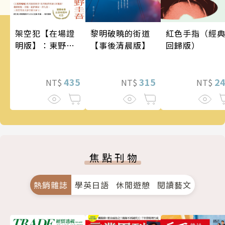
架空犯【在場證
黎明破曉的街道
紅色手指（經
明版】：東野圭
【事後清晨版】
回歸版）
吾出道40週年紀
念！《天鵝與蝙
蝠》系列重磅新
435
315
2
NT$
NT$
NT$
作！
焦點刊物
熱銷雜誌
學英日語
休閒遊憩
閱讀藝文