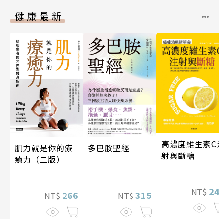
健康最新
高濃度維生素C
多巴胺聖經
肌力就是你的療
射與斷糖
癒力（二版）
2
NT$
315
266
NT$
NT$