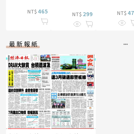
幅獨享福利美
465
NT$
照】
4
NT$
299
NT$
最新報紙