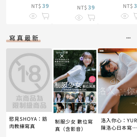
39
NT$
NT$
娘。(第13話)
39
NT$
寫真最新
慾見SHOYA：筋
洛入你心：YUR
制服少女 數位寫
肉教練寫真
陳洛心日本寫
真（含影音）
【電子書加贈4