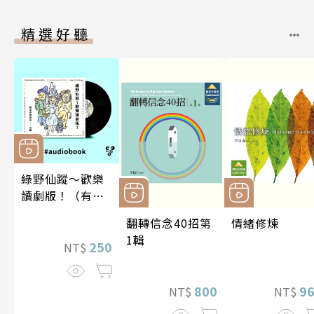
精選好聽
綠野仙蹤～歡樂
讀劇版！（有聲
書）
翻轉信念40招第
情緒修煉
1輯
250
NT$
800
9
NT$
NT$