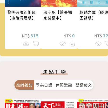
架空犯【讀墨獨
麒麟之翼（經
黎明破曉的街道
家試讀本】
回歸版）
【事後清晨版】
0
3
315
NT$
NT$
NT$
焦點刊物
熱銷雜誌
學英日語
休閒遊憩
閱讀藝文