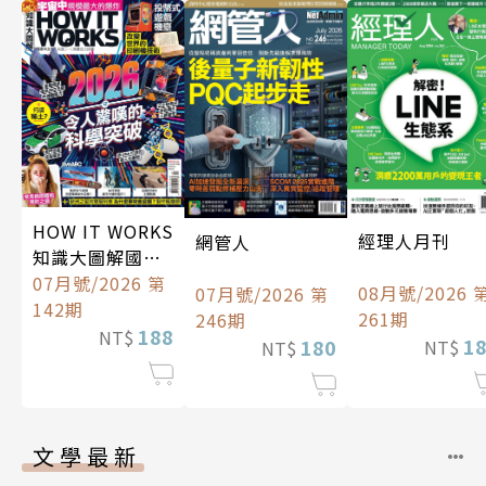
HOW IT WORKS
經理人月刊
網管人
知識大圖解國際
中文版
07月號/2026 第
08月號/2026 
07月號/2026 第
142期
261期
246期
188
NT$
1
180
NT$
NT$
文學最新