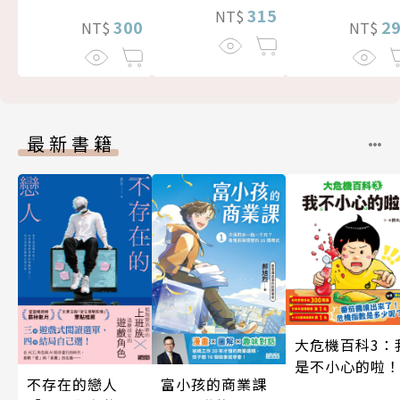
315
NT$
300
2
NT$
NT$
最新書籍
大危機百科3：
是不小心的啦
不存在的戀人
富小孩的商業課