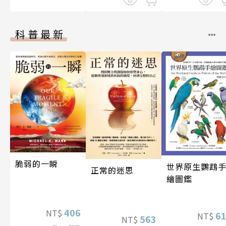
科普最新
脆弱的一瞬
世界原生鸚鵡
正常的迷思
繪圖鑑
406
NT$
6
NT$
563
NT$