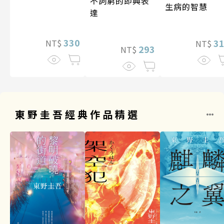
不詞窮的即興表
生病的智慧
達
330
3
NT$
NT$
293
NT$
東野圭吾經典作品精選