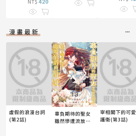
420
NT$
漫畫最新
虛假的浪漫台詞
宰相閣下的可
辜負期待的聖女
(第2話)
護衛(第3話)
雖然慘遭流放，
卻因為聖婚成為
了魔靈伯爵的新