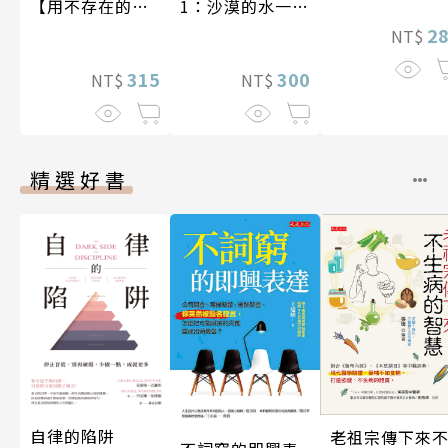
【用不存在的
1：沙漠的水一瓶
愛，治癒存在的
一千元？看懂商
2
NT$
孤獨】
業經營的16個模
315
式
300
NT$
NT$
精選好書
自律的陷阱
老祖宗傳下來