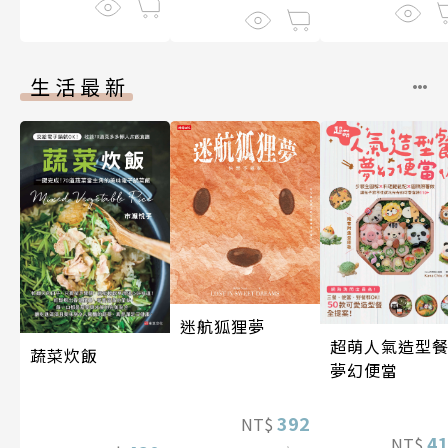
生活最新
迷航狐狸夢
超萌人氣造型餐
蔬菜炊飯
夢幻便當
392
NT$
4
NT$