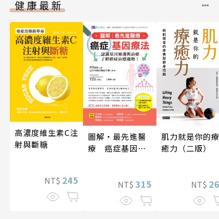
健康最新
高濃度維生素C注
肌力就是你的
圖解‧最先進醫
射與斷糖
癒力（二版）
療 癌症基因療
法
245
NT$
2
315
NT$
NT$