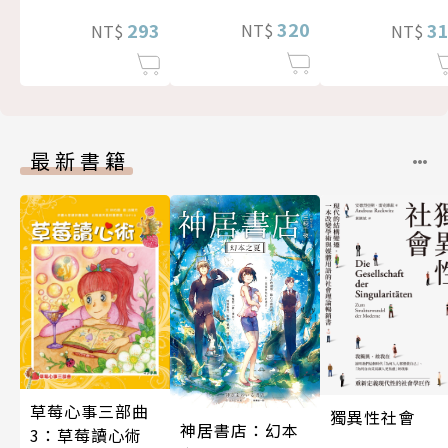
320
293
3
NT$
NT$
NT$
最新書籍
草莓心事三部曲
獨異性社會
神居書店：幻本
3：草莓讀心術