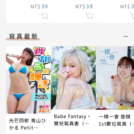
話)
39
滿人電車(第18
39
話)
NT$
NT$
NT$
話)
寫真最新
Babe Fantasy‧
一棋一會 斐棋
光芒四射 青山ひ
寶兒寫真書（加
1st數位寫真（
かる Petit
贈多張未公開照
影音）