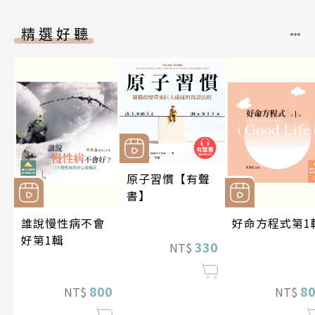
精選好聽
原子習慣【有聲
書】
誰說慢性病不會
好命方程式第1
好第1輯
330
NT$
800
8
NT$
NT$