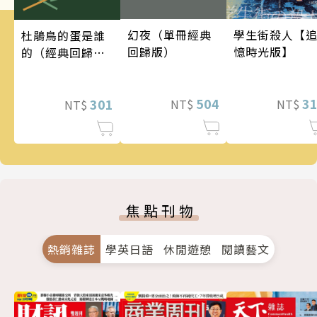
幻夜（單冊經典
學生街殺人【
杜鵑鳥的蛋是誰
回歸版）
憶時光版】
的（經典回歸
版）
504
3
301
NT$
NT$
NT$
焦點刊物
熱銷雜誌
學英日語
休閒遊憩
閱讀藝文