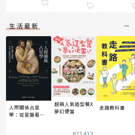
生活最新
超萌人氣造型餐X
人際關係占星
走路教科書
夢幻便當
學：從星盤看見
愛情、性與人際
間的契合度
413
NT$