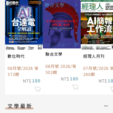
聯合文學
數位時代
經理人月刊
08月號 2026/第
08月號/2026 第
07月號/2026 
502期
372期
260期
180
NT$
180
1
NT$
NT$
文學最新