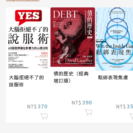
債的歷史（經典
大腦拒絕不了的
鬆綁表現焦慮
增訂版）
說服術
390
NT$
370
3
NT$
NT$