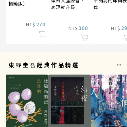
做對大腦練習，
不詞窮的即興
暢銷版）
表現就升級
達
270
NT$
300
2
NT$
NT$
東野圭吾經典作品精選