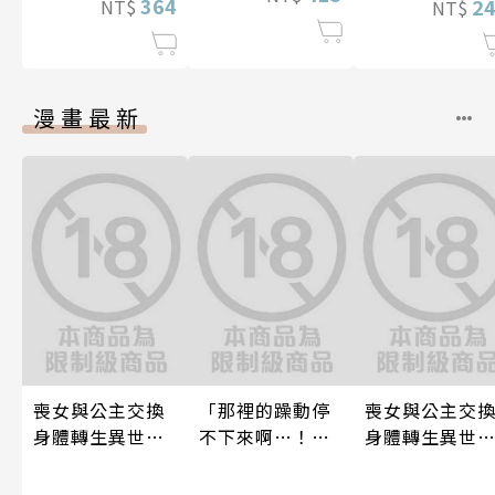
364
2
NT$
NT$
漫畫最新
喪女與公主交換
「那裡的躁動停
喪女與公主交
身體轉生異世界
不下來啊…！」
身體轉生異世
跟王子愛到心好
穿幫就慘了!?男
跟王子愛到心
癢快吻我…(第18
裝巨乳♀與痴漢
癢快吻我…(第1