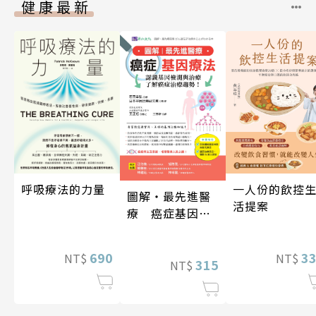
健康最新
一人份的飲控
呼吸療法的力量
圖解‧最先進醫
活提案
療 癌症基因療
法
3
690
NT$
NT$
315
NT$