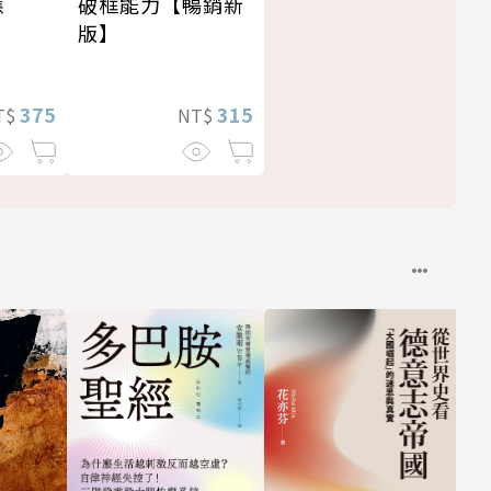
應
破框能力【暢銷新
版】
375
315
T$
NT$