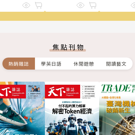
焦點刊物
熱銷雜誌
學英日語
休閒遊憩
閱讀藝文