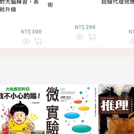
對大腦練習，表
超級代理效
術
就升級
294
NT$
300
NT$
N