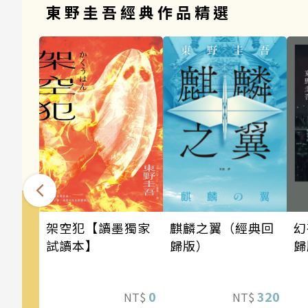
東野圭吾經典作品精選
架空犯【讀墨獨家
麒麟之翼（經典回
幻
試讀本】
歸版）
歸
0
320
NT$
NT$