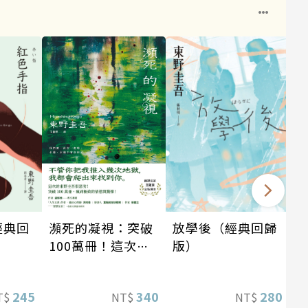
瀕死的凝視：突破
經典回
放學後（經典回歸
100萬冊！這次的
版）
東野圭吾很惡劣！
瘋到極致的情慾與
340
245
280
NT$
T$
NT$
驚悚！