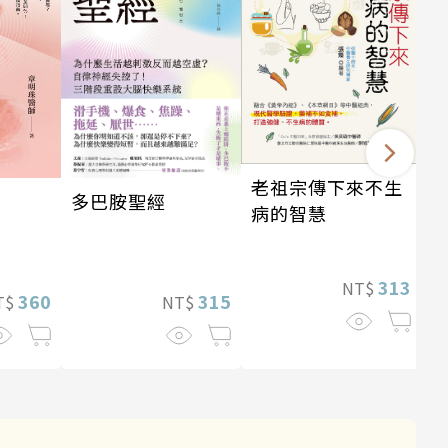
老祖宗傳下來不生
多巴胺聖經
病的智慧
313
NT$
360
315
T$
NT$