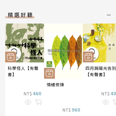
精選好聽
科學怪人【有聲
四月與陽光告
書】
【有聲書】
情緒修煉
460
4
NT$
NT$
960
NT$