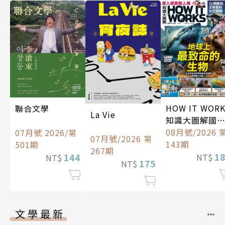
HOW IT WOR
聯合文學
La Vie
知識大圖解國
中文版
08月號/2026 
07月號 2026/第
07月號/2026 第
143期
501期
267期
1
144
NT$
NT$
175
NT$
文學最新