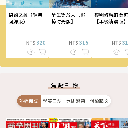
麒麟之翼（經典
學生街殺人【追
黎明破曉的街
回歸版）
憶時光版】
【事後清晨版
320
315
3
NT$
NT$
NT$
焦點刊物
熱銷雜誌
學英日語
休閒遊憩
閱讀藝文