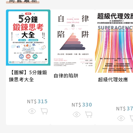
【圖解】5分鐘鍛
自律的陷阱
超級代理效應
鍊思考大全
315
NT$
330
NT$
3
NT$