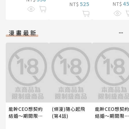
4
525
NT$
NT$
漫畫最新
能幹CEO想契約
(條漫)隨心起飛
能幹CEO想契
結婚～期間限定
(第4話)
結婚～期間限
夢幻老公～ 04
夢幻老公～ 06