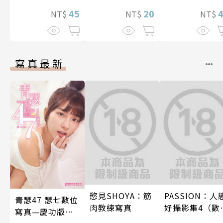
45
20
NT$
NT$
NT$
寫真最新
慾見SHOYA：筋
PASSION：人
青瑟47 瑟七數位
肉教練寫真
好攝影集4（數
寫真—慶功版
特別版）