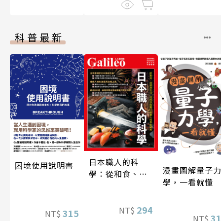
科普最新
日本職人的科
困境使用說明書
漫畫圖解量子
學：從和食、清
學，一看就懂
酒到名刀，用科
學揭開日本職人
技藝的祕密 人人
294
NT$
315
NT$
3
NT$