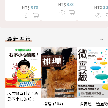
330
NT$
3
375
NT$
NT$
最新書籍
大危機百科3：我
是不小心的啦！
推理 (304)
微實驗：透過