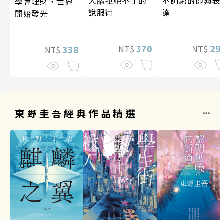
大腦拒絕不了的
不詞窮的即興
學會理財，世界
說服術
達
開始發光
370
2
338
NT$
NT$
NT$
東野圭吾經典作品精選