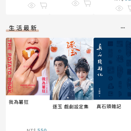
伽利略45
生活最新
我為薯狂
真石頭雜記
逐玉 戲劇設定集
550
NT$