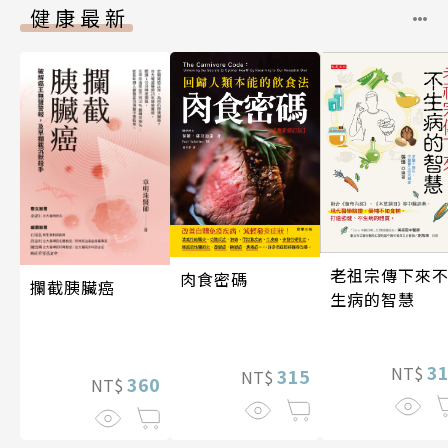
健康最新
老祖宗傳下來
肉食密碼
攔截胰臟癌
生病的智慧
3
NT$
315
NT$
360
NT$