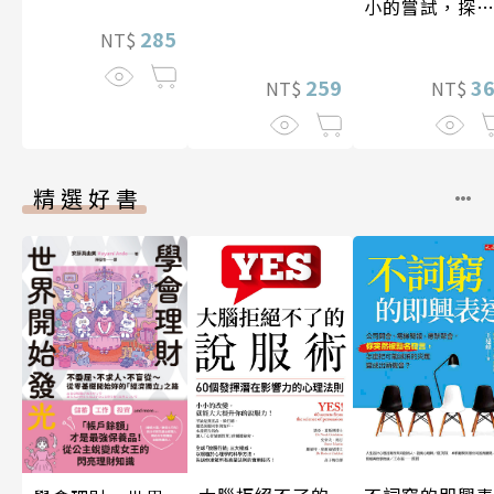
小的嘗試，探
人生的無限可
285
NT$
259
3
NT$
NT$
精選好書