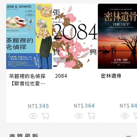
密林遺骨
2084
茶館裡的名偵探
【歐普拉也愛！
引爆國際說書網
紅數十萬則好評
4
364
《茶館裡的嫌疑
345
NT$
NT$
NT$
人》續作】
商管最新