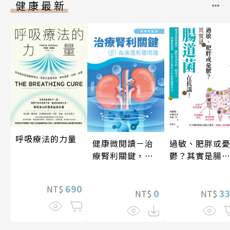
健康最新
呼吸療法的力量
健康微閱讀－治
過敏、肥胖或
療腎利關鍵，血
鬱？其實是腸
液透析聰明選
菌在抗議！
690
NT$
0
3
NT$
NT$