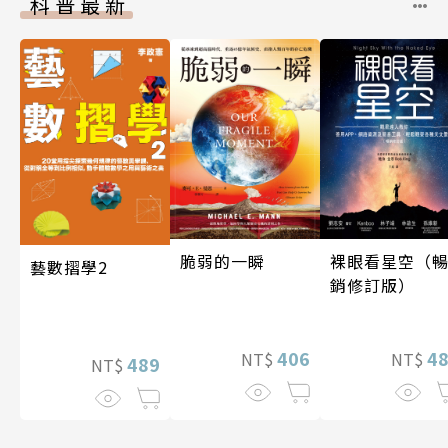
科普最新
脆弱的一瞬
裸眼看星空（
藝數摺學2
銷修訂版）
406
4
NT$
NT$
489
NT$