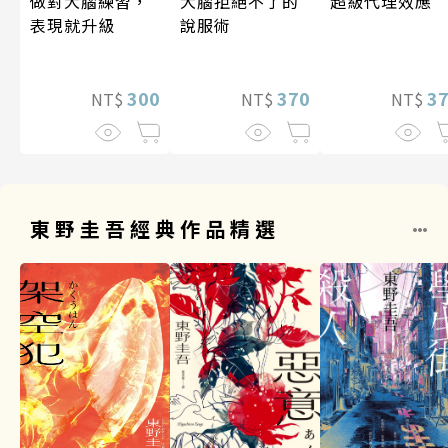
做對大腦練習，
超級代理效應
大腦拒絕不了的
表現就升級
說服術
300
3
370
NT$
NT$
NT$
東野圭吾經典作品精選