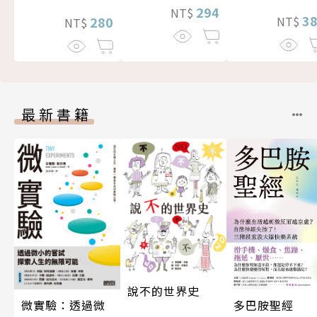
294
NT$
3
280
NT$
NT$
最新書籍
說不的世界史
微實驗：透過微
多巴胺聖經