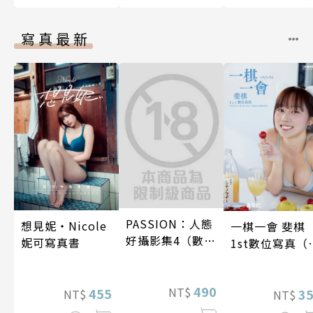
寫真最新
PASSION：人態
想見妮‧Nicole
一棋一會 斐棋
好攝影集4（數位
妮可寫真書
1st數位寫真（
特別版）
影音）
490
NT$
455
3
NT$
NT$