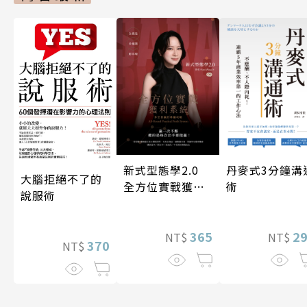
新式型態學2.0
丹麥式3分鐘溝
大腦拒絕不了的
全方位實戰獲利
術
說服術
系統
365
2
NT$
NT$
370
NT$