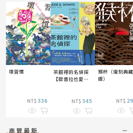
壞習慣
猴杯（復刻典
茶館裡的名偵探
版）
【歐普拉也愛！
引爆國際說書網
紅數十萬則好評
336
2
《茶館裡的嫌疑
345
NT$
NT$
NT$
人》續作】
商管最新