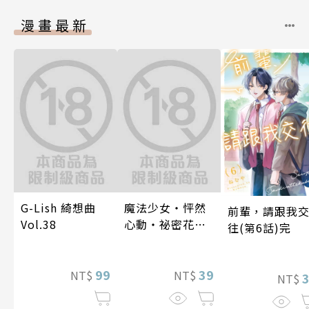
漫畫最新
G-Lish 綺想曲
魔法少女・怦然
前輩，請跟我
Vol.38
心動・祕密花招
往(第6話)完
(第3話)
99
39
NT$
NT$
NT$