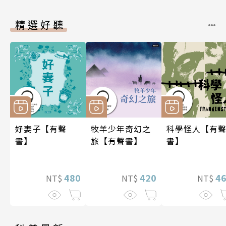
精選好聽
好妻子【有聲
牧羊少年奇幻之
科學怪人【有
書】
旅【有聲書】
書】
480
420
4
NT$
NT$
NT$