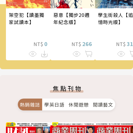
架空犯【讀墨獨
惡意【獨步20週
學生街殺人【
家試讀本】
年紀念版】
憶時光版】
0
266
3
NT$
NT$
NT$
焦點刊物
熱銷雜誌
學英日語
休閒遊憩
閱讀藝文