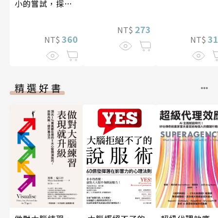
小的嘗試，探索
人生的無限可能
273
NT$
360
3
NT$
NT$
精選好書