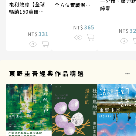
一分鐘，壓力
複利效應【全球
全方位實戰獲利
歸零
暢銷150萬冊・
系統
經典新修版】
365
NT$
3
NT$
331
NT$
東野圭吾經典作品精選