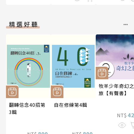
精選好聽
牧羊少年奇幻
旅【有聲書】
翻轉信念40招第
自在修練第4輯
3輯
4
NT$
800
800
NT$
NT$