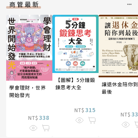
商管最新
【圖解】5分鐘鍛
讓退休金陪你
鍊思考大全
學會理財，世界
最後
開始發光
315
NT$
3
NT$
338
NT$