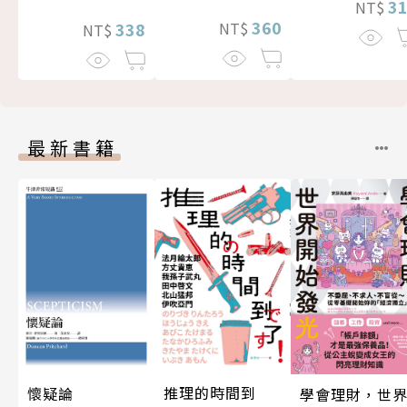
3
NT$
360
NT$
338
NT$
最新書籍
推理的時間到
懷疑論
學會理財，世