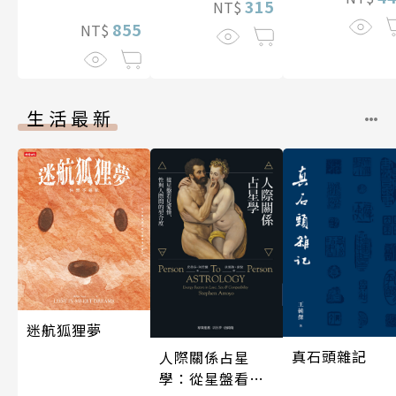
315
NT$
855
NT$
生活最新
迷航狐狸夢
真石頭雜記
人際關係占星
學：從星盤看見