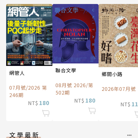
聯合文學
網管人
鄉間小路
08月號 2026/第
07月號/2026 第
2026年07月號
502期
246期
180
NT$
180
NT$
1
NT$
文學最新