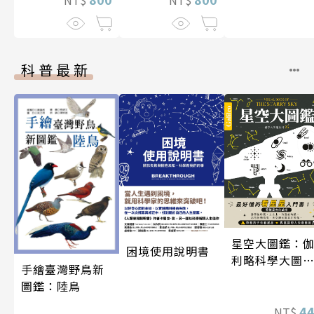
科普最新
星空大圖鑑：
困境使用說明書
利略科學大圖
手繪臺灣野鳥新
25
圖鑑：陸鳥
4
NT$