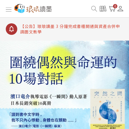
【公告】琅琅讀墨書櫃開通常見問題
0
【公告】琅琅讀墨 3 分鐘完成書櫃開通與資產合併申
請圖文教學
【公告】琅琅書店服務升級重要說明及資產合併結果
查詢
【公告】琅琅讀墨數位閱讀資產合併與書櫃開通申請