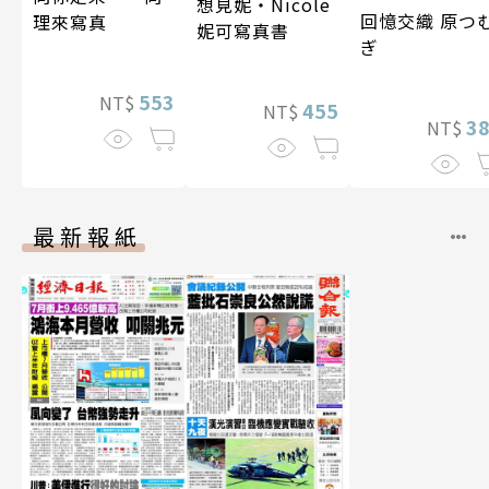
想見妮‧Nicole
回憶交織 原つ
理來寫真
妮可寫真書
ぎ
553
NT$
455
NT$
3
NT$
最新報紙