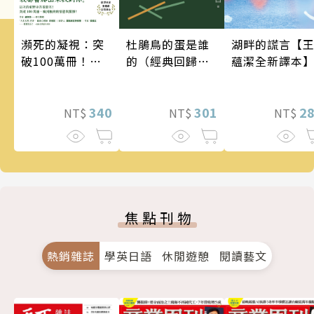
瀕死的凝視：突
湖畔的謊言【
杜鵑鳥的蛋是誰
破100萬冊！這
蘊潔全新譯本
的（經典回歸
次的東野圭吾很
版）
惡劣！瘋到極致
的情慾與驚悚！
340
2
301
NT$
NT$
NT$
焦點刊物
熱銷雜誌
學英日語
休閒遊憩
閱讀藝文