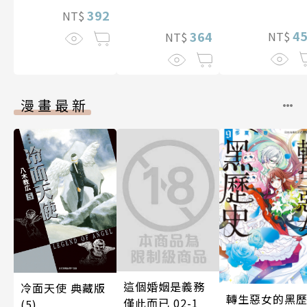
愛情、性與人際
392
NT$
間的契合度
4
364
NT$
NT$
漫畫最新
這個婚姻是義務
冷面天使 典藏版
轉生惡女的黑
僅此而已 02-1
(5)