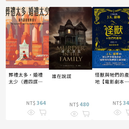
怪獸與牠們的
葬禮太多，婚禮
誰在說謊
地【電影劇本
太少（週四謀殺
書】
俱樂部5）
3
364
NT$
NT$
480
NT$