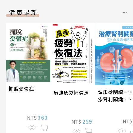
健康最新
擺脫憂鬱症
健康微閱讀－
最強疲勞恢復法
療腎利關鍵，
液透析聰明選
360
NT$
259
NT
NT$