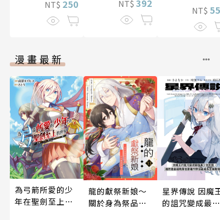
392
NT$
250
NT$
5
NT$
漫畫最新
為弓箭所愛的少
龍的獻祭新娘～
星界傳說 因魔
年在聖劍至上的
關於身為祭品的
的詛咒變成最
世界～用被封印
我如何獲得幸福
美少女的我，