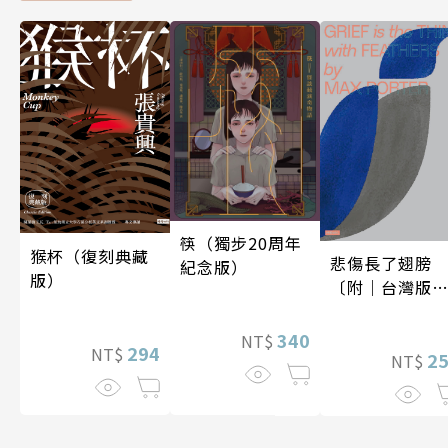
筷（獨步20周年
猴杯（復刻典藏
悲傷長了翅膀
紀念版）
版）
〔附｜台灣版
家授權作者手
問候印簽〕
340
NT$
294
NT$
2
NT$