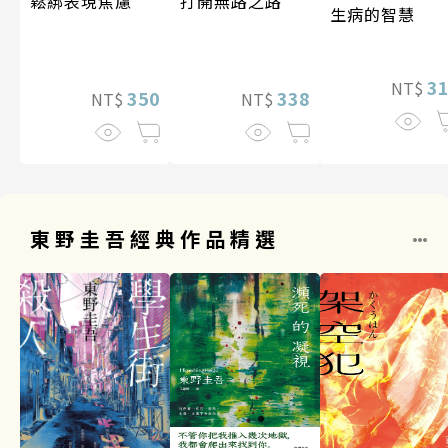
打開無路之路
鬆綁表現焦慮
生病的智慧
3
NT$
338
350
NT$
NT$
東野圭吾經典作品精選