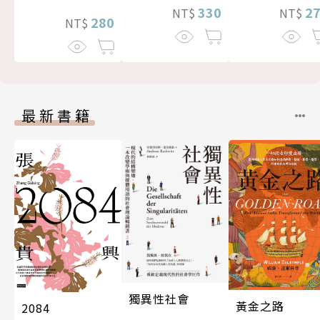
330
2
NT$
NT$
280
NT$
最新書籍
獨異性社會
黃金之路
2084