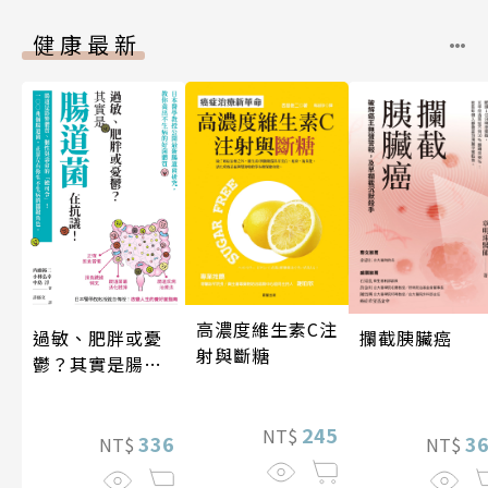
健康最新
高濃度維生素C注
攔截胰臟癌
過敏、肥胖或憂
射與斷糖
鬱？其實是腸道
菌在抗議！
245
NT$
3
336
NT$
NT$