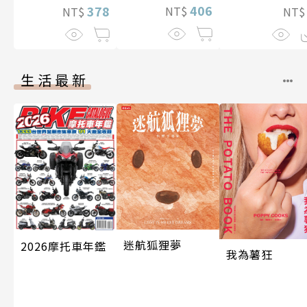
406
378
NT$
NT
NT$
生活最新
迷航狐狸夢
2026摩托車年鑑
我為薯狂