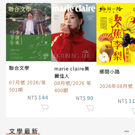
聯合文學
marie claire美
鄉間小路
麗佳人
07月號 2026/第
08月號/2026 第
2026年08月號
501期
400期
144
90
NT$
NT$
1
NT$
文學最新