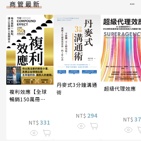
商管最新
丹麥式3分鐘溝通
超級代理效應
複利效應【全球
術
暢銷150萬冊・
經典新修版】
294
NT$
3
NT$
331
NT$