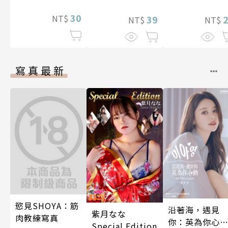
的魔王贈予之力
～(第13話)
然是最弱職業
支援聖騎士們～
30
NT$
39
靠著作弊技能
NT$
NT$
第4話
長至無敵境界 
16話
寫真最新
慾見SHOYA：筋
沿著海，遇見
紫月なな
肉教練寫真
你：英為你心
Special Edition