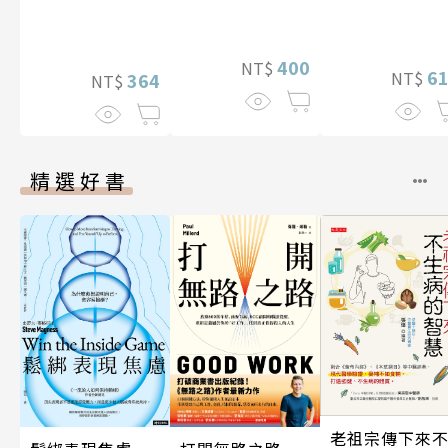
400
NT$
6
NT$
364
NT$
精選好書
老祖宗傳下來