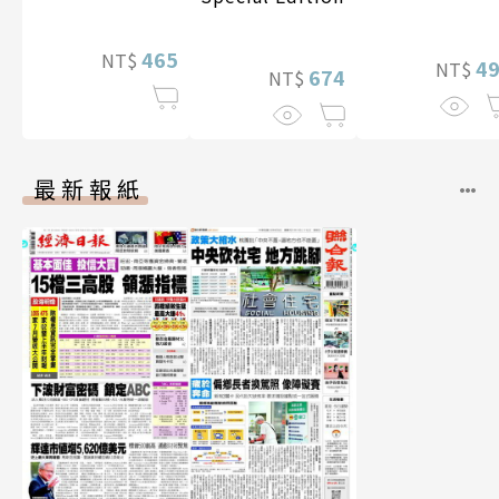
李雅英1st台灣
性紙上電影系
465
NT$
數位版
4
NT$
674
NT$
最新報紙