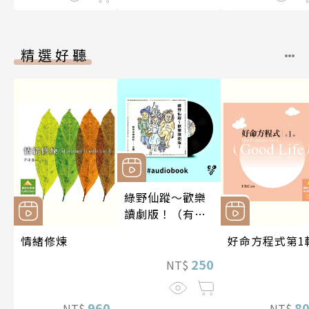
精選好聽
綠野仙蹤～歡樂
讀劇版！（有聲
書）
情緒修煉
好命方程式第1
250
NT$
960
8
NT$
NT$