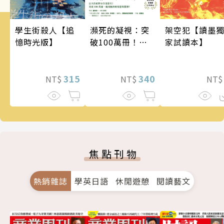
瀕死的凝視：突
架空犯【讀墨
學生街殺人【追
破100萬冊！這
家試讀本】
憶時光版】
次的東野圭吾很
惡劣！瘋到極致
的情慾與驚悚！
340
315
NT$
NT
NT$
焦點刊物
熱銷雜誌
學英日語
休閒遊憩
閱讀藝文