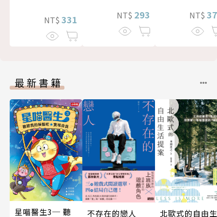
3
293
NT$
NT$
331
NT$
最新書籍
星喵醫生3─ 聽
北歐式的自由
不存在的戀人