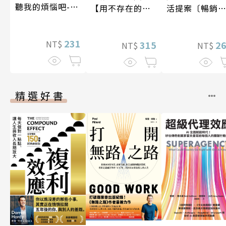
聽我的煩惱吧-實
活提案〔暢銷
【用不存在的
現自我
版〕
愛，治癒存在的
孤獨】
231
NT$
2
315
NT$
NT$
精選好書