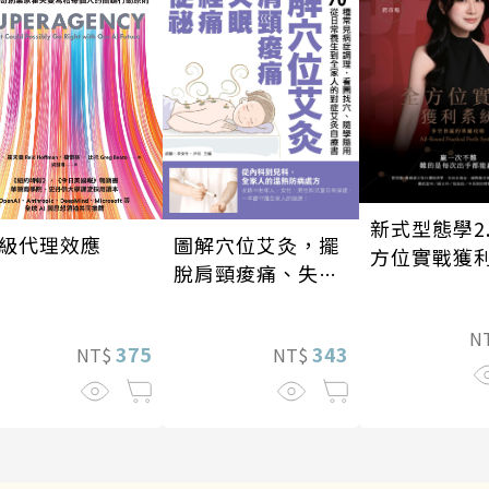
新式型態學2
圖解穴位艾灸，擺
級代理效應
方位實戰獲
脫肩頸痠痛、失
眠、經痛和便祕
N
343
375
NT$
NT$