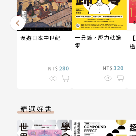
一分鐘，壓力就歸
漫遊日本中世紀
【
零
邁
—
320
280
NT$
NT$
精選好書