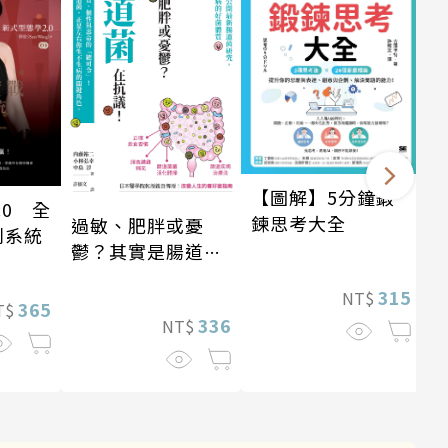
【圖解】5分鐘鍛
.0 全
鍊思考大全
過敏、肥胖或憂
利系統
鬱？其實是腸道菌
在抗議！
315
NT$
365
T$
336
NT$