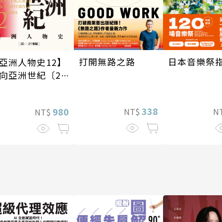
打開無路之路
日本音樂祭
亞洲人物史12】
向亞洲世紀〔20
21世紀〕
338
980
NT$
N
NT$