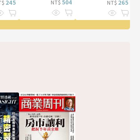
504
265
245
NT$
NT$
T$