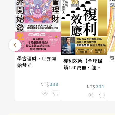
超
學會理財，世界開
複利效應【全球暢
始發光
銷150萬冊・經典
新修版】
338
NT$
331
NT$