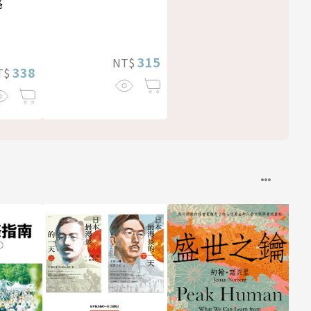
路
315
NT$
338
T$