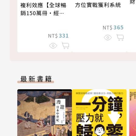
財
方位實戰獲利系統
複利效應【全球暢
銷150萬冊・經典
新修版】
365
NT$
331
NT$
最新書籍