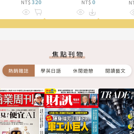
0
320
NT$
NT$
N
焦點刊物
熱銷雜誌
學英日語
休閒遊憩
閱讀藝文