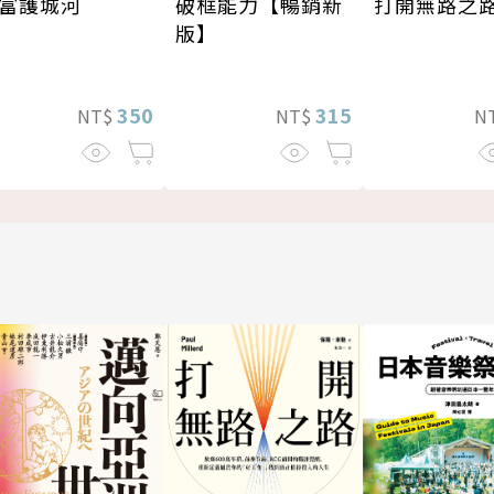
打開無路之
富護城河
破框能力【暢銷新
版】
350
315
N
NT$
NT$