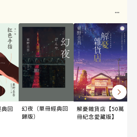
1
幻夜（單冊經典回
解憂雜貨店【50萬
經典回
歸版）
冊紀念愛藏版】