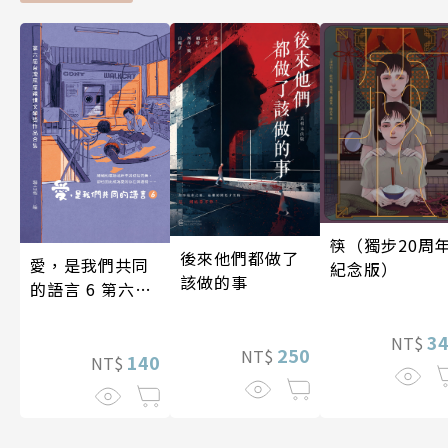
筷（獨步20周
後來他們都做了
愛，是我們共同
紀念版）
該做的事
的語言 6 第六屆
台灣房屋親情文
學獎作品合集
3
NT$
250
NT$
140
NT$