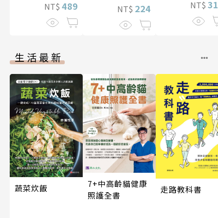
3
NT$
489
NT$
224
NT$
生活最新
7+中高齡貓健康
蔬菜炊飯
走路教科書
照護全書