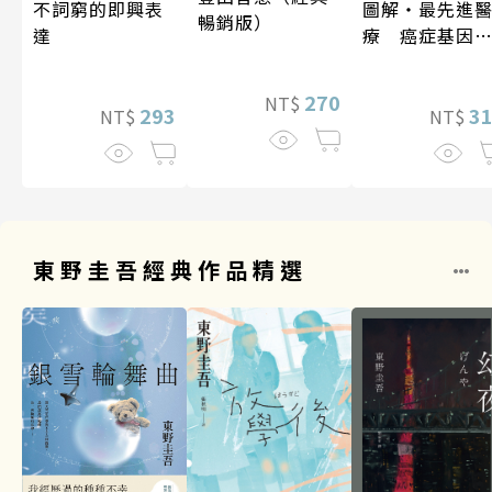
不詞窮的即興表
圖解‧最先進
暢銷版）
達
療 癌症基因
法
270
NT$
293
3
NT$
NT$
東野圭吾經典作品精選