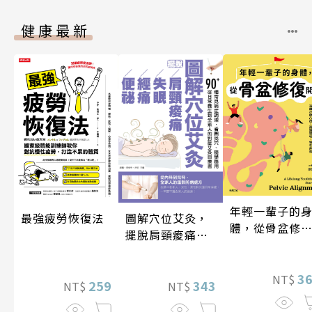
健康最新
年輕一輩子的
圖解穴位艾灸，
最強疲勞恢復法
體，從骨盆修
擺脫肩頸痠痛、
開始：透過「
失眠、經痛和便
吸法×伸展×
祕
動」，遠離小
3
NT$
343
259
NT$
NT$
凸出、肩頸僵
硬、慢性疼痛