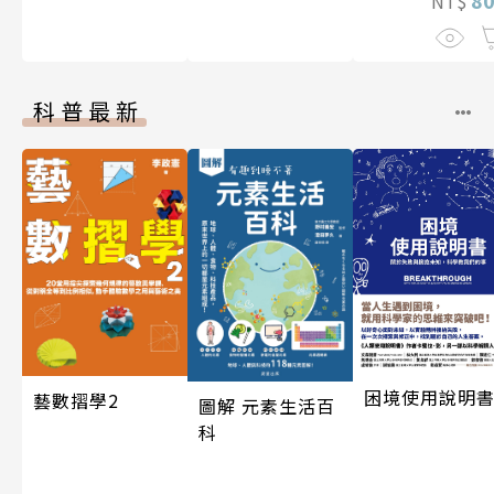
8
NT$
科普最新
困境使用說明
藝數摺學2
圖解 元素生活百
科