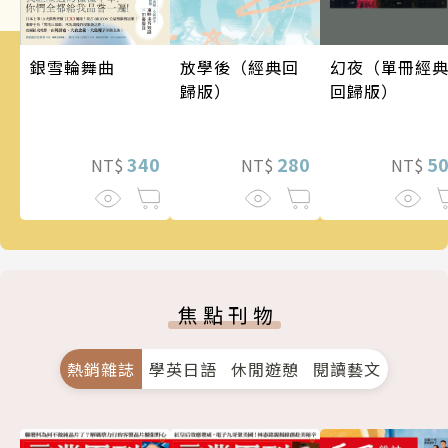
銀雪輪舞曲
幻夜（單冊經
放學後（經典回
回歸版）
歸版）
340
5
280
NT$
NT$
NT$
焦點刊物
熱銷雜誌
學英日語
休閒遊憩
閱讀藝文