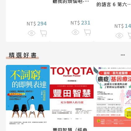
聽我的煩惱吧-假
的語言 6 第六
期挑戰
台灣房屋親情
學獎作品合集
231
NT$
294
NT$
1
NT$
精選好書
豐田智慧（經典