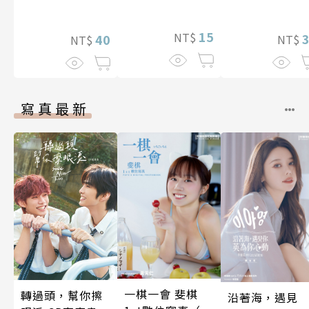
我如何獲得幸
～(第13話)
15
NT$
40
NT$
NT$
寫真最新
一棋一會 斐棋
轉過頭，幫你擦
沿著海，遇見