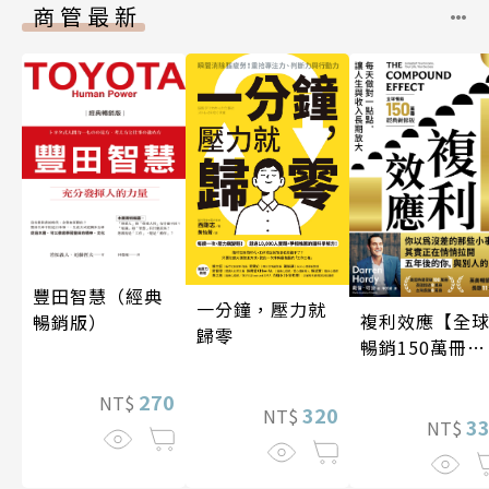
商管最新
豐田智慧（經典
一分鐘，壓力就
複利效應【全
暢銷版）
歸零
暢銷150萬冊・
經典新修版】
270
NT$
320
NT$
3
NT$