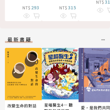
3
NT$
293
315
NT$
NT$
最新書籍
星喵醫生4─ 聽
改變生命的對話
愛，是我們共