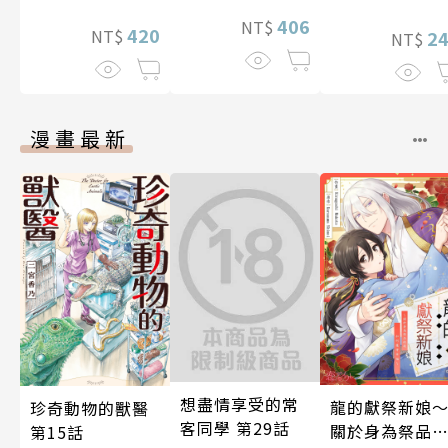
406
NT$
420
NT$
2
NT$
漫畫最新
想盡情享受的常
龍的獻祭新娘
珍奇動物的獸醫
客同學 第29話
關於身為祭品
第15話