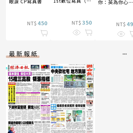
1st數位寫真（含
眼淚 CP寫真書
你：英為你心
影音）
李雅英1st台灣
性紙上電影系
350
450
NT$
NT$
數位版
4
NT$
最新報紙