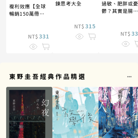
過敏、肥胖或
鍊思考大全
複利效應【全球
鬱？其實是腸
暢銷150萬冊・
菌在抗議！
經典新修版】
315
NT$
3
NT$
331
NT$
東野圭吾經典作品精選