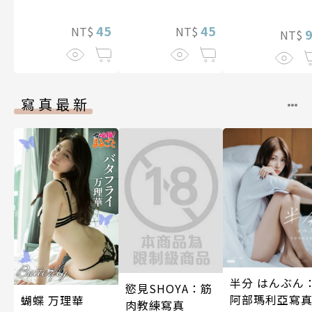
想到天差地遠的
兩人是甜蜜的現
45
45
NT$
NT$
NT$
在進行式～ 01
寫真最新
半分 はんぶん
慾見SHOYA：筋
阿部瑪利亞寫
蝴蝶 万理華
肉教練寫真