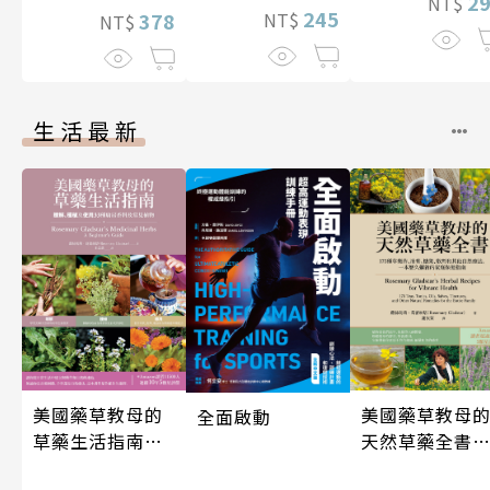
技藝的祕密 人
2
NT$
245
378
NT$
NT$
伽利略45
生活最新
美國藥草教母的
美國藥草教母
全面啟動
草藥生活指南
天然草藥全書
（二版）
（二版）