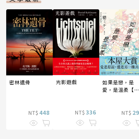
光影遊戲
密林遺骨
如果是戀，是
愛，是溫柔【
時贈品版】
336
448
2
NT$
NT$
NT$