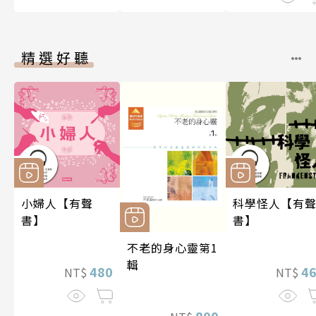
精選好聽
小婦人【有聲
科學怪人【有
書】
書】
不老的身心靈第1
輯
480
4
NT$
NT$
800