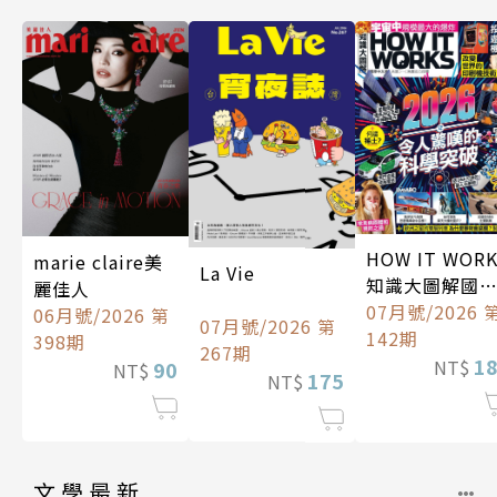
HOW IT WOR
marie claire美
La Vie
知識大圖解國
麗佳人
中文版
07月號/2026 
06月號/2026 第
07月號/2026 第
142期
398期
267期
1
NT$
90
NT$
175
NT$
文學最新