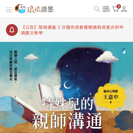
【公告】琅琅讀墨書櫃開通常見問題
0
【公告】琅琅讀墨 3 分鐘完成書櫃開通與資產合併申
請圖文教學
【公告】琅琅書店服務升級重要說明及資產合併結果
查詢
【公告】琅琅讀墨數位閱讀資產合併與書櫃開通申請