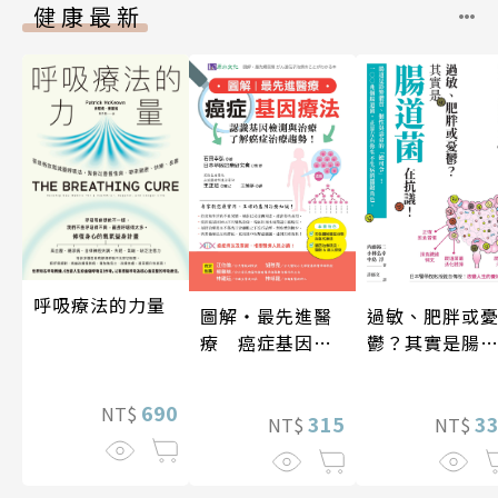
健康最新
呼吸療法的力量
圖解‧最先進醫
過敏、肥胖或
療 癌症基因療
鬱？其實是腸
法
菌在抗議！
690
NT$
315
3
NT$
NT$