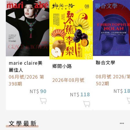
聯合文學
marie claire美
鄉間小路
麗佳人
08月號 2026/
06月號/2026 第
2026年08月號
502期
398期
1
90
NT$
NT$
118
NT$
文學最新