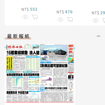
幅獨享福利美
553
NT$
照】
476
NT$
2
NT$
最新報紙