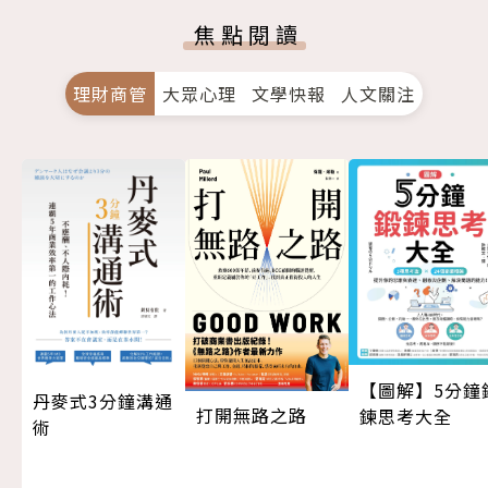
焦點閱讀
理財商管
大眾心理
文學快報
人文關注
【圖解】5分鐘
丹麥式3分鐘溝通
打開無路之路
鍊思考大全
術