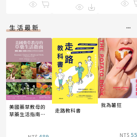
生活最新
我為薯狂
美國藥草教母的
走路教科書
草藥生活指南
（二版）
5
NT$
489
NT$