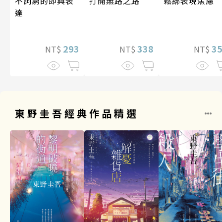
打開無路之路
不詞窮的即興表
鬆綁表現焦慮
達
338
293
3
NT$
NT$
NT$
東野圭吾經典作品精選