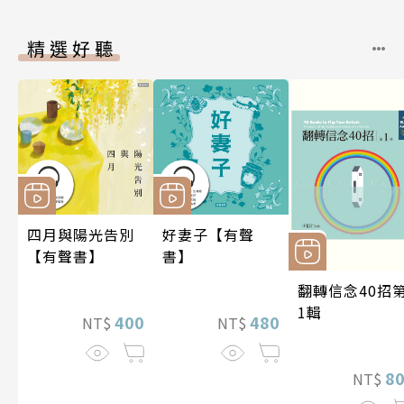
精選好聽
四月與陽光告別
好妻子【有聲
【有聲書】
書】
翻轉信念40招
1輯
400
480
NT$
NT$
8
NT$