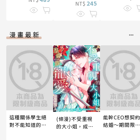
245
NT$
漫畫最新
這種關係學生絕
能幹CEO想契
(條漫)不受重視
對不能知道的
結婚～期間限
的大小姐，成了
唷！～作夢也沒
夢幻老公～ 05
皇帝一族寵愛的
想到天差地遠的