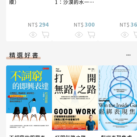
1：沙漠的水一瓶
版）
一千元？看懂商
業經營的16個模
式
300
294
3
NT$
NT$
NT$
精選好書