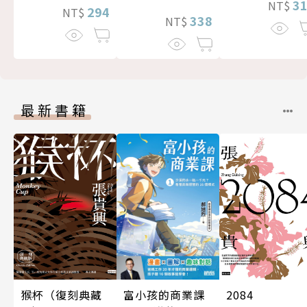
3
NT$
294
NT$
338
NT$
最新書籍
富小孩的商業課
猴杯（復刻典藏
2084