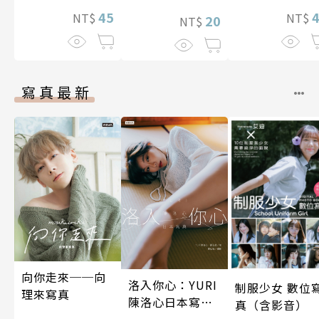
照顧人(第4話)
兩人是甜蜜的現
45
NT$
NT$
20
NT$
在進行式～ 04
寫真最新
向你走來──向
洛入你心：YURI
制服少女 數位
理來寫真
陳洛心日本寫真
真（含影音）
【電子書加贈40