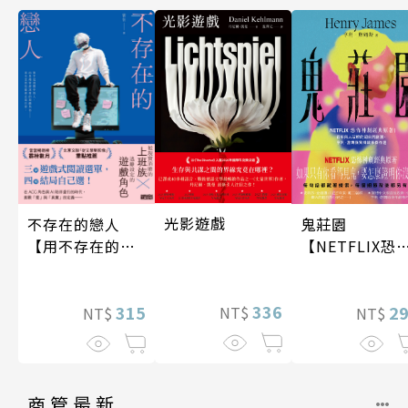
光影遊戲
不存在的戀人
鬼莊園
【用不存在的
【NETFLIX恐
愛，治癒存在的
神劇經典原著
孤獨】
336
315
2
NT$
NT$
NT$
商管最新