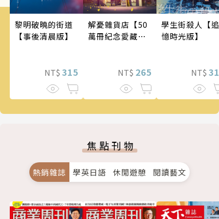
學生街殺人【
黎明破曉的街道
解憂雜貨店【50
憶時光版】
【事後清晨版】
萬冊紀念愛藏
版】
3
315
265
NT$
NT$
NT$
焦點刊物
熱銷雜誌
學英日語
休閒遊憩
閱讀藝文