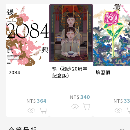
筷（獨步20周年
壞習慣
2084
紀念版）
340
NT$
3
364
NT$
NT$
商管最新