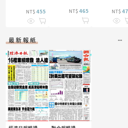
華增量版】
465
4
NT$
455
NT$
NT$
最新報紙
經濟日報暢讀
聯合報暢讀