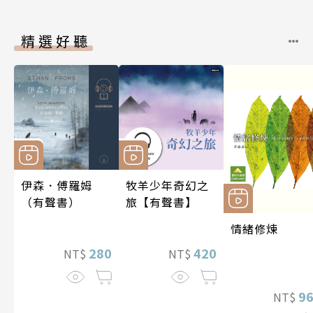
精選好聽
伊森．傅羅姆
牧羊少年奇幻之
（有聲書）
旅【有聲書】
情緒修煉
280
420
NT$
NT$
9
NT$