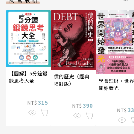
【圖解】5分鐘鍛
債的歷史（經典
鍊思考大全
學會理財，世
增訂版）
開始發光
315
NT$
390
NT$
3
NT$