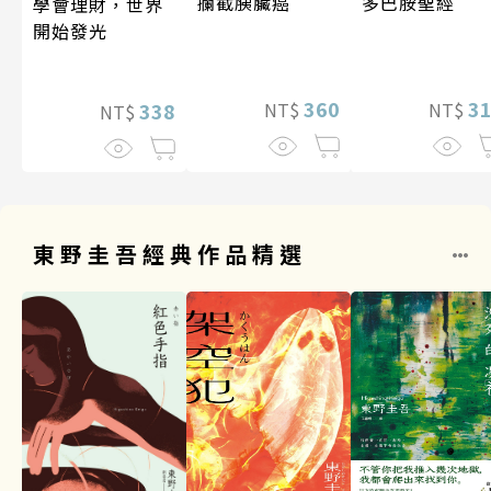
攔截胰臟癌
多巴胺聖經
學會理財，世界
開始發光
360
3
338
NT$
NT$
NT$
東野圭吾經典作品精選