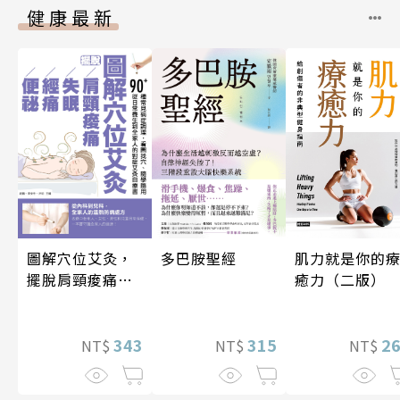
健康最新
圖解穴位艾灸，
多巴胺聖經
肌力就是你的
擺脫肩頸痠痛、
癒力（二版）
失眠、經痛和便
祕
343
315
2
NT$
NT$
NT$