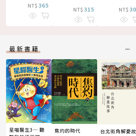
365
NT$
3
315
NT$
NT$
最新書籍
星喵醫生3─ 聽
焦灼的時代
台北街角解憂