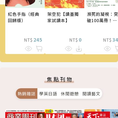
架空犯【讀墨獨
瀕死的凝視：
紅色手指（經典
家試讀本】
破100萬冊！這
回歸版）
次的東野圭吾
惡劣！瘋到極
0
的情慾與驚悚
3
245
NT$
NT$
NT$
焦點刊物
熱銷雜誌
學英日語
休閒遊憩
閱讀藝文