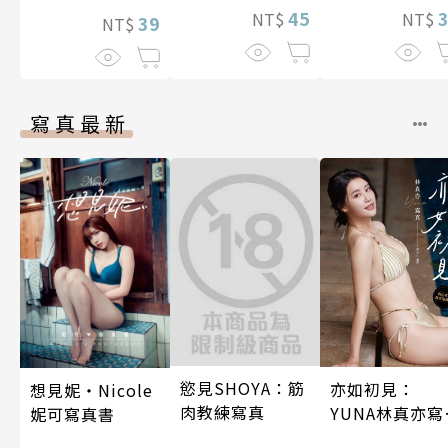
兩人是甜蜜的現
45
NT$
NT$
39
NT$
在進行式～ 05
寫真最新
慾見SHOYA：筋
亦如初見：
想見妮‧Nicole
肉教練寫真
YUNA林真亦寫
妮可寫真書
真【數位典藏