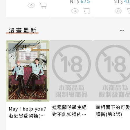
4
675
NT$
NT$
漫畫最新
這種關係學生絕
宰相閣下的可
May I help you?
對不能知道的
護衛(第3話)
漸近戀愛物語(第
唷！～作夢也沒
5話)
想到天差地遠的