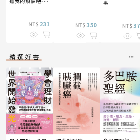
聽我的煩惱吧-實
事
現自我
231
NT$
350
3
NT$
NT$
精選好書