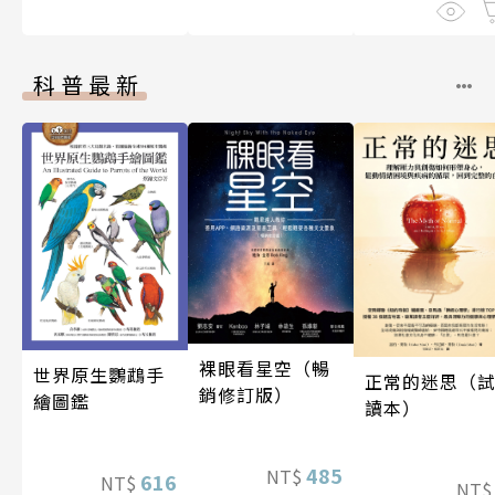
科普最新
裸眼看星空（暢
世界原生鸚鵡手
正常的迷思（
銷修訂版）
繪圖鑑
讀本）
485
NT$
616
NT$
NT