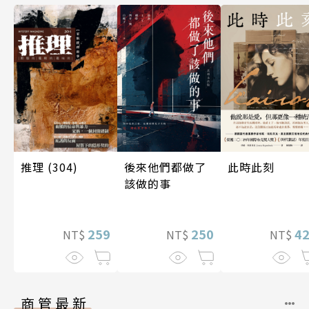
後來他們都做了
推理 (304)
此時此刻
該做的事
250
259
4
NT$
NT$
NT$
商管最新