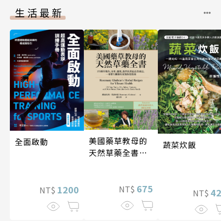
生活最新
美國藥草教母的
全面啟動
蔬菜炊飯
天然草藥全書
（二版）
675
NT$
1200
NT$
4
NT$