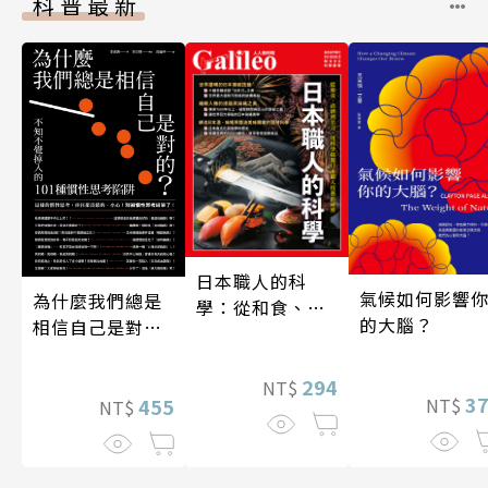
科普最新
日本職人的科
氣候如何影響
為什麼我們總是
學：從和食、清
的大腦？
相信自己是對
酒到名刀，用科
的？（四版）
學揭開日本職人
技藝的祕密 人人
294
NT$
3
455
NT$
NT$
伽利略45