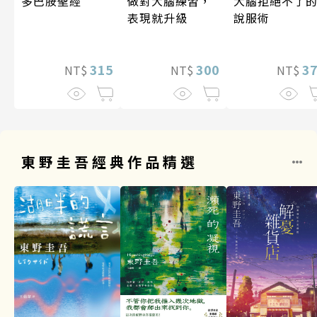
做對大腦練習，
多巴胺聖經
大腦拒絕不了
表現就升級
說服術
300
315
3
NT$
NT$
NT$
東野圭吾經典作品精選