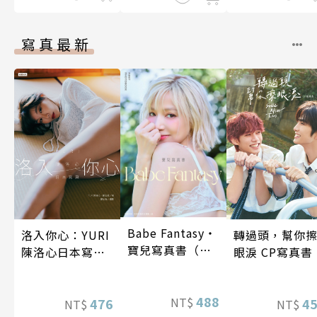
寫真最新
Babe Fantasy‧
洛入你心：YURI
轉過頭，幫你
寶兒寫真書（加
陳洛心日本寫真
眼淚 CP寫真書
贈多張未公開照
【電子書加贈40
片）
幅獨享福利美
488
NT$
照】
476
4
NT$
NT$