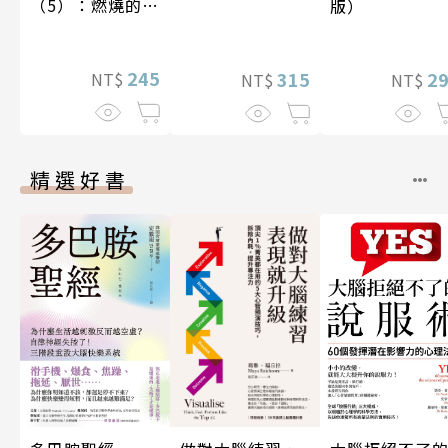
（5）：燃燒的寶
版）
石島
245
315
2
NT$
NT$
NT$
精選好書