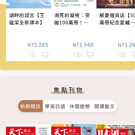
瀕死的凝視：突
湖畔的謊言【王
解憂雜貨店【5
破100萬冊！這
蘊潔全新譯本】
萬冊紀念愛藏
次的東野圭吾很
版】
惡劣！瘋到極致
的情慾與驚悚！
340
285
2
NT$
NT$
NT$
焦點刊物
熱銷雜誌
學英日語
休閒遊憩
閱讀藝文