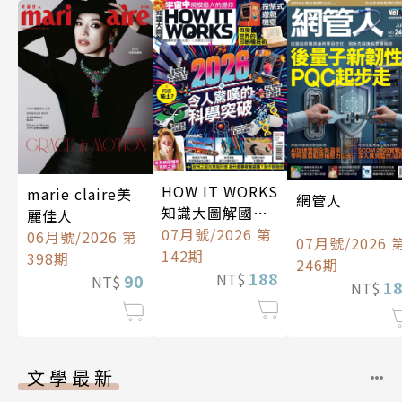
HOW IT WORKS
marie claire美
網管人
知識大圖解國際
麗佳人
中文版
07月號/2026 第
06月號/2026 第
07月號/2026 
142期
398期
246期
188
NT$
90
NT$
1
NT$
文學最新