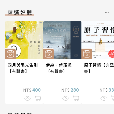
精選好聽
四月與陽光告別
伊森．傅羅姆
原子習慣【有
【有聲書】
（有聲書）
書】
400
280
3
NT$
NT$
NT$