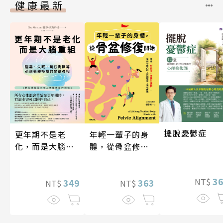
健康最新
擺脫憂鬱症
年輕一輩子的身
更年期不是老
體，從骨盆修復
化，而是大腦重
開始：透過「呼
組
吸法×伸展×運
3
NT$
動」，遠離小腹
363
349
NT$
NT$
凸出、肩頸僵
硬、慢性疼痛