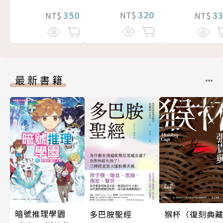
320
3
350
NT$
NT$
NT$
最新書籍
暗號推理學園
多巴胺聖經
猴杯（復刻典