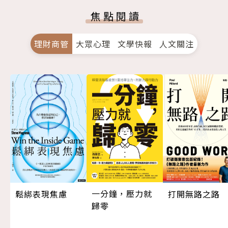
焦點閱讀
理財商管
大眾心理
文學快報
人文關注
一分鐘，壓力就
打開無路之路
鬆綁表現焦慮
歸零