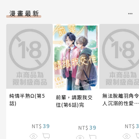
漫畫最新
純情半熟Ω(第5
無法脫離羽角
前輩，請跟我交
話)
人沉溺的性愛
往(第6話)完
與契合度最高
後輩度過香汗
39
漓的夜晚(第7話
NT$
NT$
39
NT$