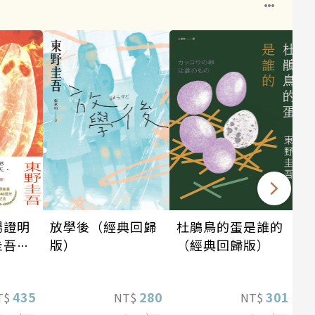
1
場證明
放學後（經典回歸
杜鵑鳥的蛋是誰的
圭吾出
版）
（經典回歸版）
念！
蝠》系
435
280
301
T$
NT$
NT$
！