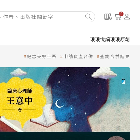
0
琅琅悅讀
琅琅原創
紀念東野圭吾
申請資產合併
查詢合併結果