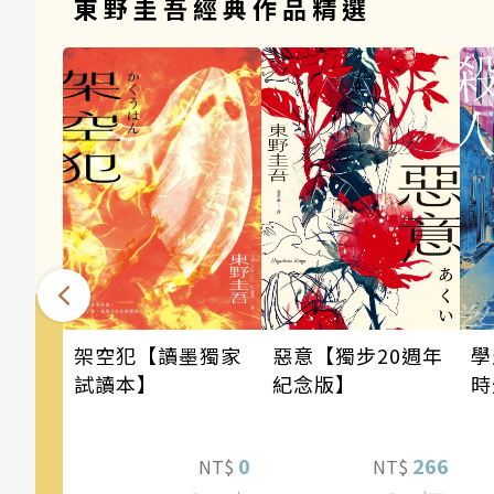
東野圭吾經典作品精選
架空犯【讀墨獨家
惡意【獨步20週年
學
試讀本】
紀念版】
時
0
266
NT$
NT$