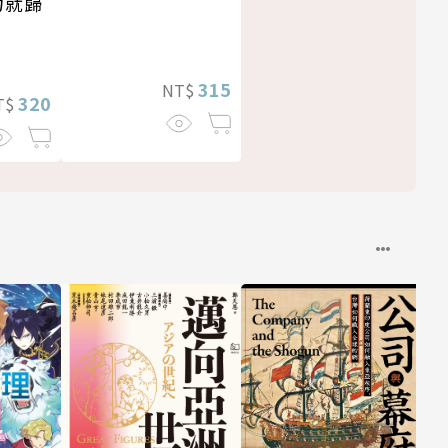
力就歸
315
NT$
320
T$