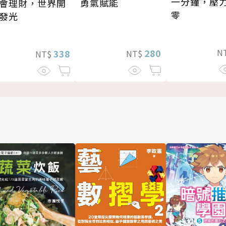
一分鐘，壓
勇氣賦能
會理財，世界開
零
發光
N
280
338
NT$
NT$