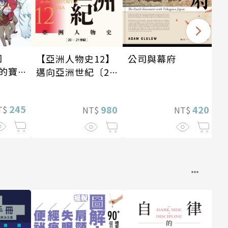
園
公司與幕府
【亞洲人物史12】
的寶
邁向亞洲世紀〔20
—21世紀〕
245
420
980
T$
NT$
NT$