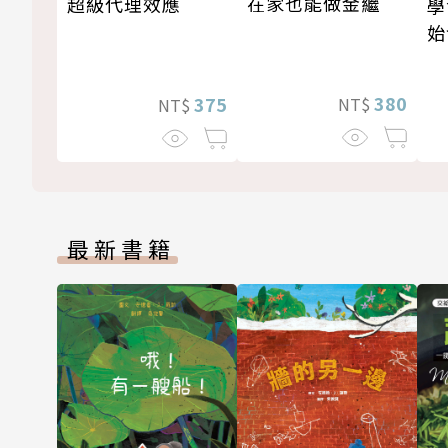
在家也能做金繼
超級代理效應
學
始
380
375
NT$
NT$
最新書籍