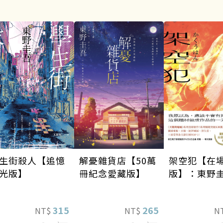
架空犯【在
生街殺人【追憶
解憂雜貨店【50萬
版】：東野
光版】
冊紀念愛藏版】
道40週年紀
《天鵝與蝙
315
265
N
NT$
NT$
列重磅新作