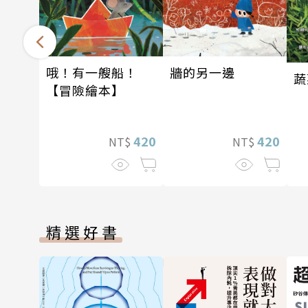
哦！有一艘船！
牆的另一邊
蔬
【冒險繪本】
420
420
NT$
NT$
精選好書