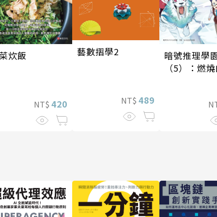
藝數摺學2
菜炊飯
暗號推理學
（5）：燃燒
石島
489
NT$
420
NT$
N