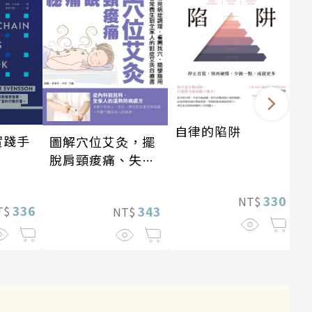
自律的陷阱
實踐手
圖解穴位艾灸，擺
脫肩頸痠痛、失
眠、經痛和便祕
330
NT$
336
343
T$
NT$