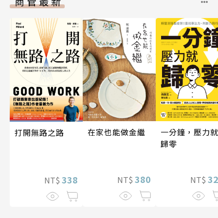
商管最新
一分鐘，壓力
在家也能做金繼
打開無路之路
歸零
3
380
338
NT$
NT$
NT$