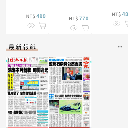
李雅英1st台灣感
片）
性紙上電影系列
4
NT$
數位版
499
NT$
770
NT$
最新報紙