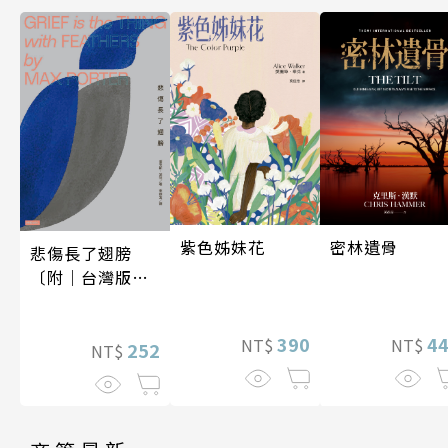
密林遺骨
紫色姊妹花
悲傷長了翅膀
〔附｜台灣版獨
家授權作者手寫
問候印簽〕
4
390
NT$
NT$
252
NT$