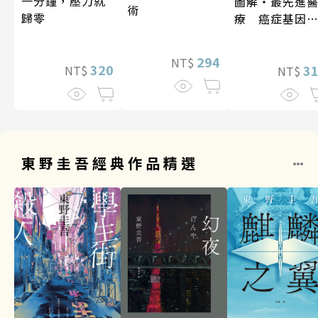
一分鐘，壓力就
圖解‧最先進
術
歸零
療 癌症基因
法
294
NT$
320
3
NT$
NT$
東野圭吾經典作品精選