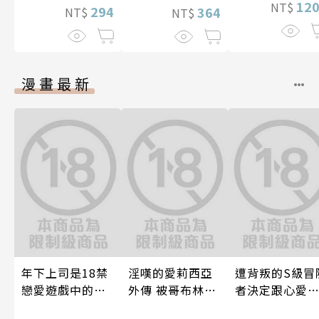
12
NT$
294
364
NT$
NT$
漫畫最新
年下上司是18禁
淫嘆的愛莉西亞
遭背叛的S級冒
戀愛遊戲中的我
外傳 被哥布林帝
者決定跟心愛
推！？ 10
國淫墮的女戰士
奴隸們組成奴