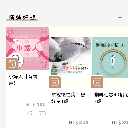
精選好聽
小婦人【有聲
書】
誰說慢性病不會
翻轉信念40招
好第1輯
3輯
480
NT$
800
8
NT$
NT$