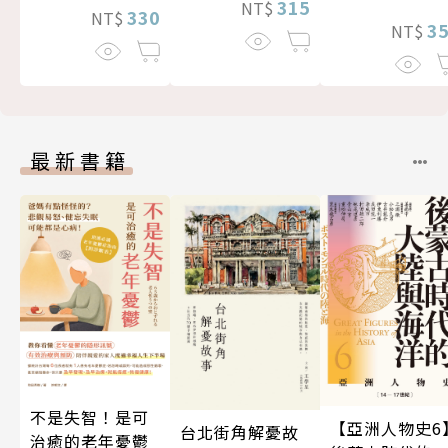
315
NT$
330
NT$
3
NT$
最新書籍
不是失智！是可
【亞洲人物史6
台北街角解憂故
治癒的老年憂鬱