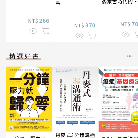
後蒙古時代的
事
陸與海洋〔14
17世紀〕
266
NT$
7
NT$
370
NT$
精選好書
丹麥式3分鐘溝通