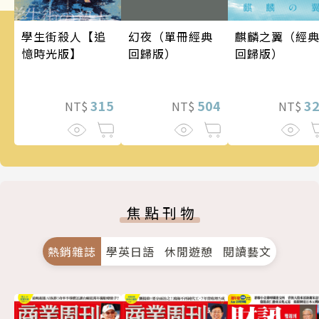
幻夜（單冊經典
麒麟之翼（經
學生街殺人【追
回歸版）
回歸版）
憶時光版】
504
3
315
NT$
NT$
NT$
焦點刊物
熱銷雜誌
學英日語
休閒遊憩
閱讀藝文