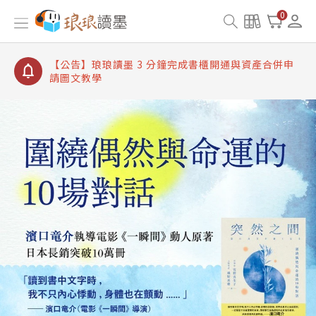
【公告】琅琅讀墨書櫃開通常見問題
0
【公告】琅琅讀墨 3 分鐘完成書櫃開通與資產合併申
請圖文教學
【公告】琅琅書店服務升級重要說明及資產合併結果
查詢
【公告】琅琅讀墨數位閱讀資產合併與書櫃開通申請