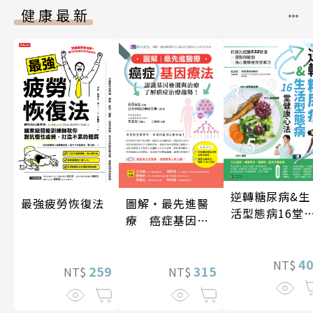
健康最新
逆轉糖尿病&生
最強疲勞恢復法
圖解‧最先進醫
活型態病16堂
療 癌症基因療
康心法
法
4
NT$
259
315
NT$
NT$