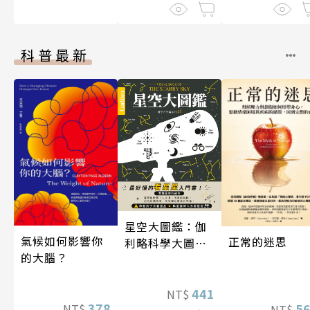
科普最新
星空大圖鑑：伽
氣候如何影響你
正常的迷思
利略科學大圖鑑
的大腦？
25
441
NT$
378
5
NT$
NT$