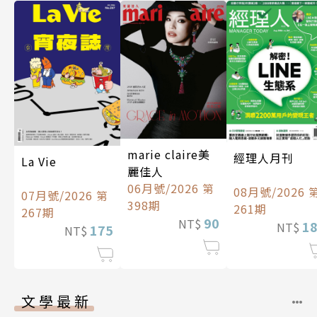
marie claire美
經理人月刊
La Vie
麗佳人
06月號/2026 第
08月號/2026 
07月號/2026 第
398期
261期
267期
90
NT$
1
NT$
175
NT$
文學最新