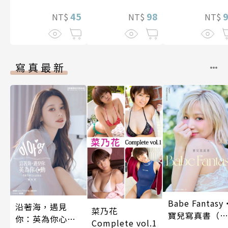
(全)
後宮公會(08)
45
98
NT$
NT$
NT$
寫真最新
Babe Fantasy
沿著海，遇見
菜乃花
寶兒寫真書（
你：英為你心動
Complete vol.1
贈多張未公開