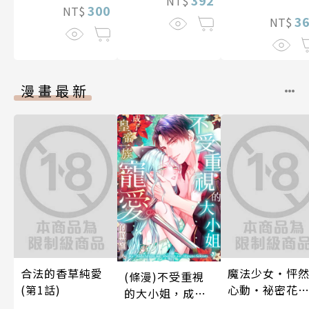
392
NT$
間的契合度
300
NT$
3
NT$
漫畫最新
合法的香草純愛
魔法少女・怦
(條漫)不受重視
(第1話)
心動・祕密花
的大小姐，成了
(第3話)