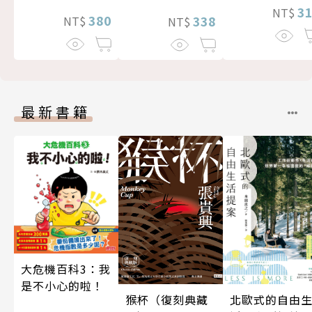
3
NT$
380
338
NT$
NT$
最新書籍
大危機百科3：我
是不小心的啦！
北歐式的自由
猴杯（復刻典藏