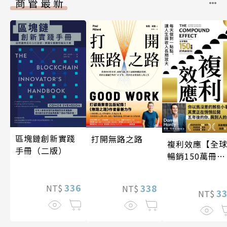
商管最新
區塊鏈創新實踐
打開無路之路
複利效應【全
手冊（二版）
暢銷150萬冊・
經典新修版】
336
338
NT$
NT$
3
NT$