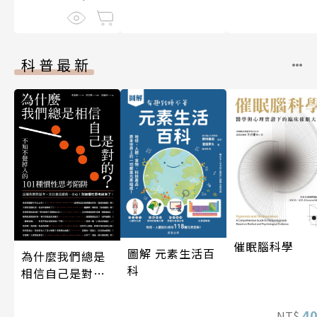
科普最新
催眠腦科學
圖解 元素生活百
為什麼我們總是
科
相信自己是對
的？（四版）
4
NT$