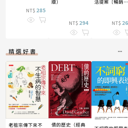
活提案〔暢銷
版）
版〕
285
NT$
2
294
NT$
NT$
精選好書
債的歷史（經典
老祖宗傳下來不