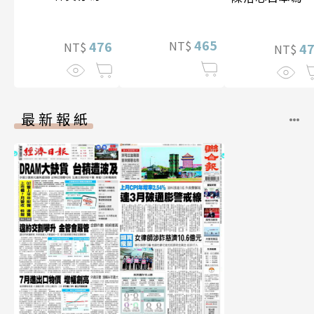
真【數位典藏豪
【電子書加贈4
華增量版】
幅獨享福利美
465
476
NT$
NT$
照】
4
NT$
最新報紙