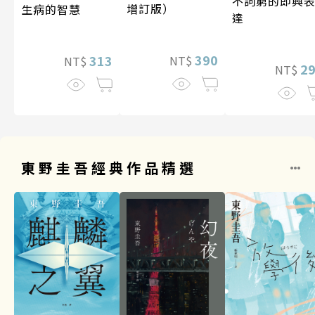
不詞窮的即興
增訂版）
生病的智慧
達
390
313
NT$
NT$
2
NT$
東野圭吾經典作品精選