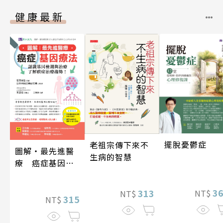
健康最新
擺脫憂鬱症
老祖宗傳下來不
圖解‧最先進醫
生病的智慧
療 癌症基因療
法
3
313
NT$
NT$
315
NT$