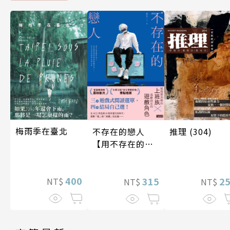
梅雨季在臺北
不存在的戀人
推理 (304)
【用不存在的
愛，治癒存在的
孤獨】
400
315
2
NT$
NT$
NT$