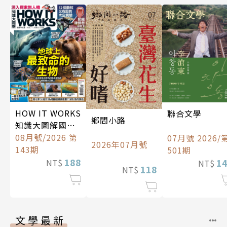
HOW IT WORKS
聯合文學
鄉間小路
知識大圖解國際
中文版
08月號/2026 第
07月號 2026/
2026年07月號
143期
501期
188
1
NT$
NT$
118
NT$
文學最新