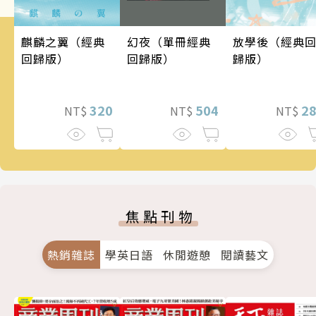
麒麟之翼（經典
幻夜（單冊經典
放學後（經典
回歸版）
回歸版）
歸版）
320
504
2
NT$
NT$
NT$
焦點刊物
熱銷雜誌
學英日語
休閒遊憩
閱讀藝文