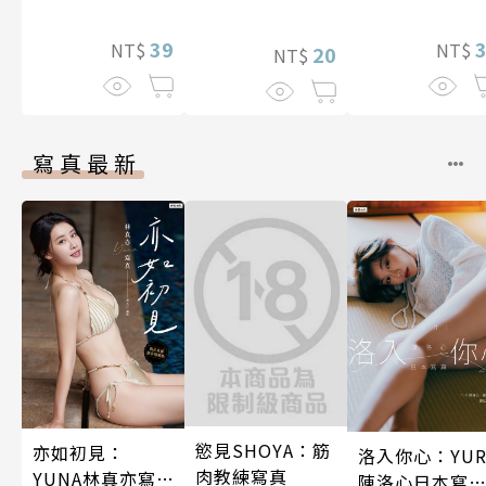
皇帝一族寵愛的
照顧人(第4話)
39
NT$
NT$
20
NT$
寫真最新
慾見SHOYA：筋
亦如初見：
洛入你心：YUR
肉教練寫真
YUNA林真亦寫
陳洛心日本寫