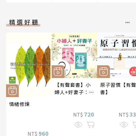
精選好聽
【有聲套書】小
原子習慣【有
婦人+好妻子：路
書】
易莎．梅．艾考
情緒修煉
特作品精選
720
3
NT$
NT$
960
NT$