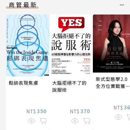
商管最新
新式型態學2.
鬆綁表現焦慮
大腦拒絕不了的
全方位實戰獲
說服術
系統
3
NT$
350
370
NT$
NT$