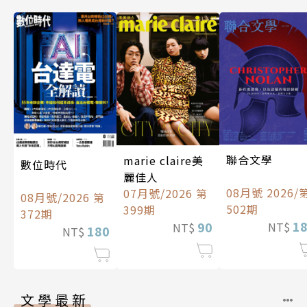
聯合文學
marie claire美
數位時代
麗佳人
08月號 2026/
07月號/2026 第
08月號/2026 第
502期
399期
372期
1
90
NT$
NT$
180
NT$
文學最新