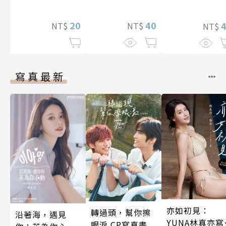
師用作弊的津輕
腔（無詠唱）邁
向最強之路!! 第
40
20
NT$
NT$
NT$
11話
寫真最新
亦如初見：
轉過頭，幫你擦
沿著海，遇見
YUNA林真亦寫
眼淚 CP寫真書