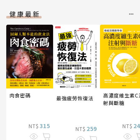
健康最新
肉食密碼
高濃度維生素C
最強疲勞恢復法
射與斷糖
315
2
NT$
NT$
259
NT$