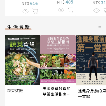
485
NT$
3
NT$
616
NT$
生活最新
美國藥草教母的
蔬菜炊飯
進健身房前的
草藥生活指南
一堂課
（二版）