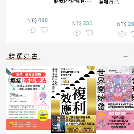
聽我的煩惱吧-實
為難自己
現自我
400
NT$
231
NT$
2
NT$
精選好書