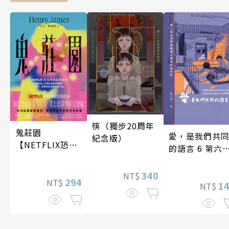
筷（獨步20周年
鬼莊園
愛，是我們共
紀念版）
【NETFLIX恐怖
的語言 6 第六
神劇經典原著】
台灣房屋親情
學獎作品合集
340
NT$
294
NT$
1
NT$