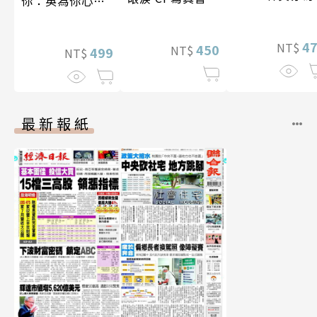
你：英為你心動
真【數位典藏
李雅英1st台灣感
華增量版】
性紙上電影系列
4
NT$
450
NT$
數位版
499
NT$
最新報紙