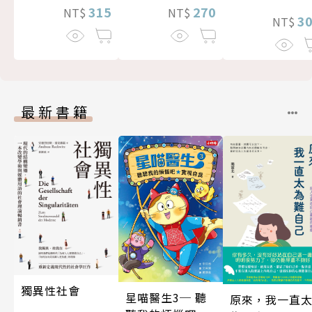
315
270
NT$
NT$
3
NT$
最新書籍
獨異性社會
星喵醫生3─ 聽
原來，我一直