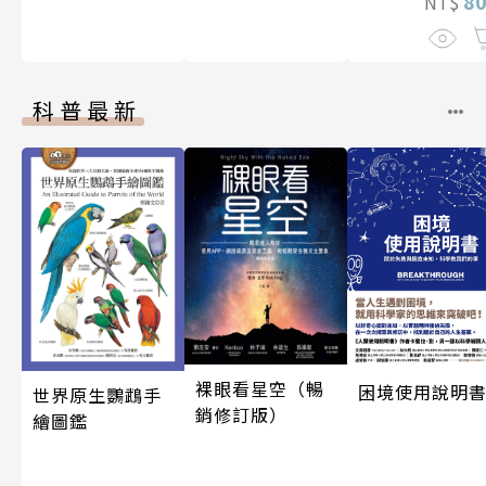
8
NT$
科普最新
裸眼看星空（暢
困境使用說明
世界原生鸚鵡手
銷修訂版）
繪圖鑑