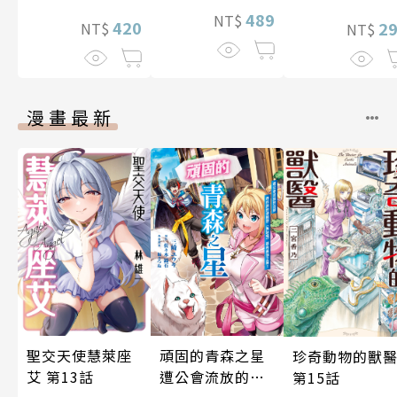
489
NT$
420
2
NT$
NT$
漫畫最新
頑固的青森之星
聖交天使慧萊座
珍奇動物的獸
遭公會流放的法
艾 第13話
第15話