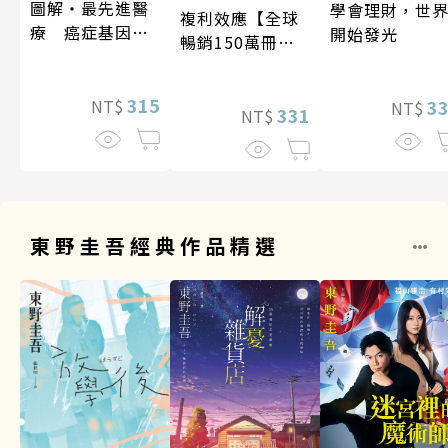
圖解‧最先進醫
學會理財，世
複利效應【全球
療 癌症基因療
開始發光
暢銷150萬冊・
法
經典新修版】
315
3
NT$
NT$
331
NT$
東野圭吾經典作品精選