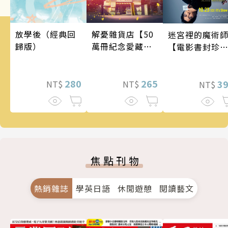
解憂雜貨店【50
放學後（經典回
迷宮裡的魔術
萬冊紀念愛藏
歸版）
【電影書封珍
版】
版】
265
280
3
NT$
NT$
NT$
焦點刊物
熱銷雜誌
學英日語
休閒遊憩
閱讀藝文