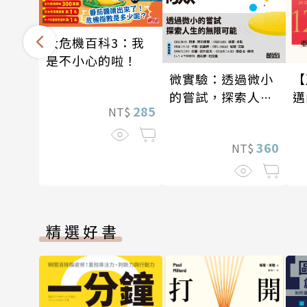
大危機百科3：我
是不小心的啦！
微實驗：透過微小
【
的嘗試，探索人生
邁
285
NT$
的無限可能
—
360
NT$
精選好書