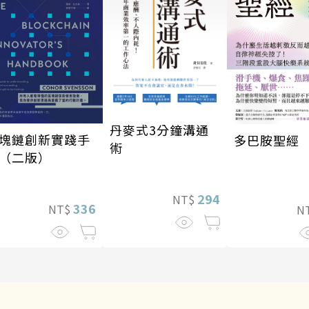
丹麥式3分鐘溝通
塊鏈創新實踐手
多巴胺聖經
術
（二版）
294
NT$
336
NT$
N