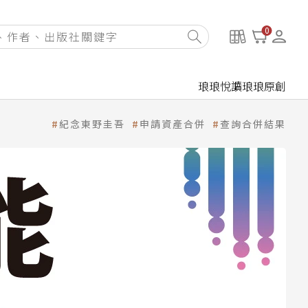
0
琅琅悅讀
琅琅原創
紀念東野圭吾
申請資產合併
查詢合併結果