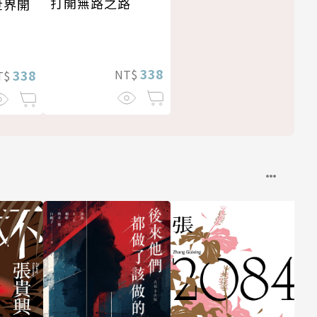
打開無路之路
世界開
338
NT$
338
T$