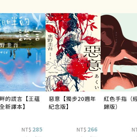
惡意【獨步20週年
畔的謊言【王蘊
紅色手指（
紀念版】
全新譯本】
歸版）
266
285
NT$
NT$
N