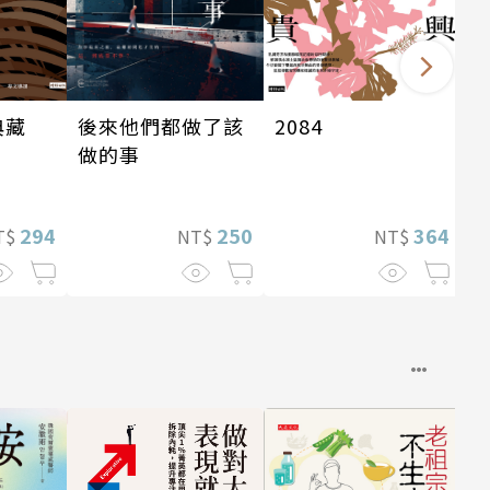
後來他們都做了該
典藏
2084
做的事
250
294
364
NT$
T$
NT$
銷