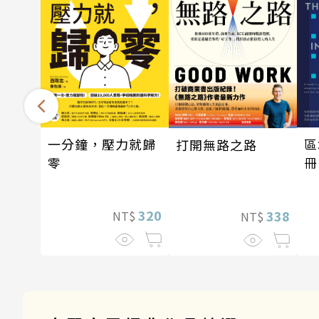
一分鐘，壓力就歸
區
打開無路之路
零
冊
320
338
NT$
NT$