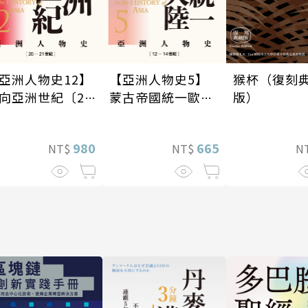
猴杯（復刻
【亞洲人物史5】
亞洲人物史12】
版）
蒙古帝國統一歐亞
向亞洲世紀〔20
大陸〔12—14世
21世紀〕
紀〕
665
980
N
NT$
NT$