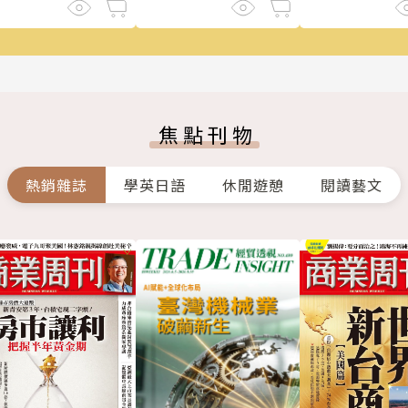
焦點刊物
熱銷雜誌
學英日語
休閒遊憩
閱讀藝文