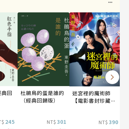
經典回
杜鵑鳥的蛋是誰的
迷宮裡的魔術師
（經典回歸版）
【電影書封珍藏
版】
245
301
390
T$
NT$
NT$