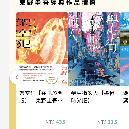
東野圭吾經典作品精選
架空犯【在場證明
學生街殺人【追憶
湖
版】：東野圭吾出
時光版】
潔
道40週年紀念！
《天鵝與蝙蝠》系
435
315
NT$
NT$
列重磅新作！