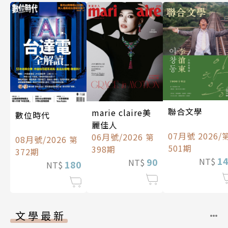
聯合文學
marie claire美
數位時代
麗佳人
07月號 2026/
06月號/2026 第
08月號/2026 第
501期
398期
372期
1
90
NT$
NT$
180
NT$
文學最新