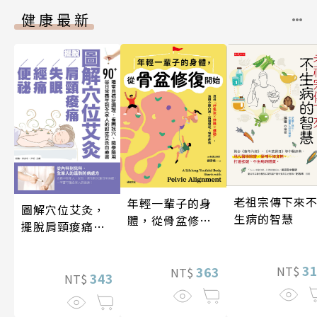
健康最新
老祖宗傳下來
年輕一輩子的身
圖解穴位艾灸，
生病的智慧
體，從骨盆修復
擺脫肩頸痠痛、
開始：透過「呼
失眠、經痛和便
吸法×伸展×運
祕
3
動」，遠離小腹
363
NT$
NT$
343
NT$
凸出、肩頸僵
硬、慢性疼痛