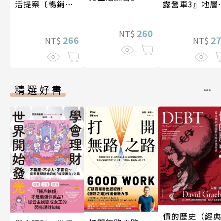
活提案〔暢銷新
露營車3』地層
版〕
化石篇
260
NT$
266
2
NT$
NT$
精選好書
債的歷史（經