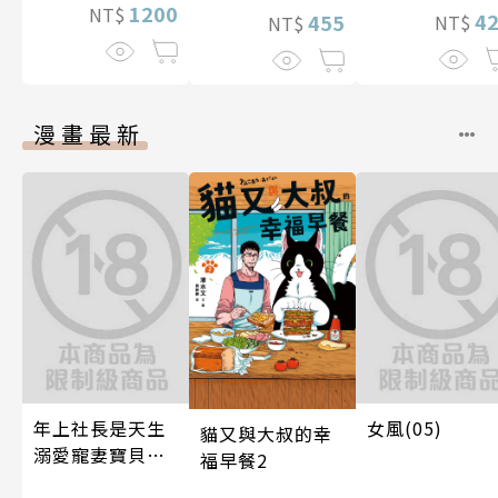
1200
NT$
4
455
NT$
NT$
漫畫最新
年上社長是天生
女風(05)
貓又與大叔的幸
溺愛寵妻寶貝獸
福早餐2
～一見鍾情不隱