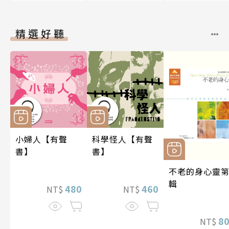
精選好聽
小婦人【有聲
科學怪人【有聲
書】
書】
不老的身心靈第
輯
480
460
NT$
NT$
8
NT$