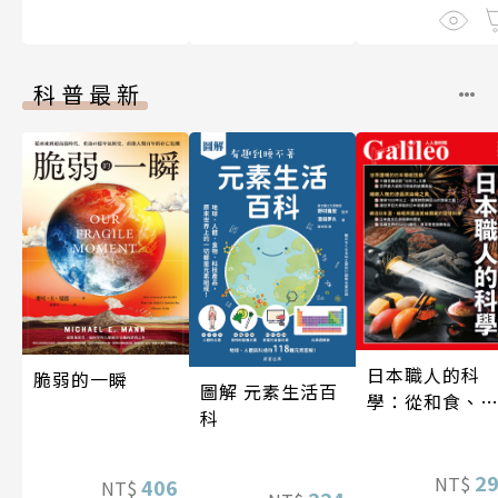
科普最新
日本職人的科
脆弱的一瞬
圖解 元素生活百
學：從和食、
科
酒到名刀，用
學揭開日本職
技藝的祕密 人
2
NT$
406
NT$