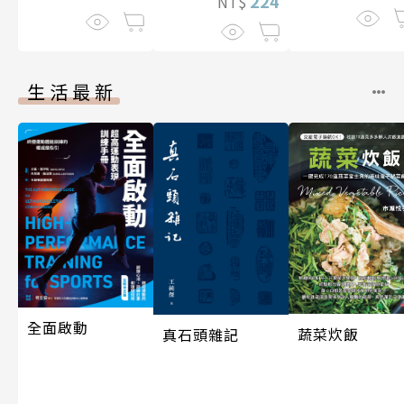
224
NT$
伽利略45
生活最新
全面啟動
蔬菜炊飯
真石頭雜記