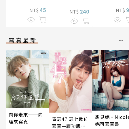
藏，兩顆心從此
就不會再孤單!?
45
NT$
NT$
240
NT$
～ 37
寫真最新
向你走來──向
想見妮‧Nicol
青瑟47 瑟七數位
理來寫真
妮可寫真書
寫真—慶功版