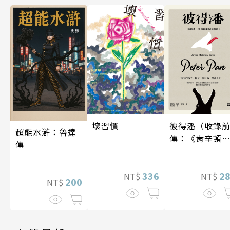
壞習慣
彼得潘（收錄
超能水滸：魯達
傳：《肯辛頓
傳
園裡的彼得
潘》）
336
2
NT$
NT$
200
NT$