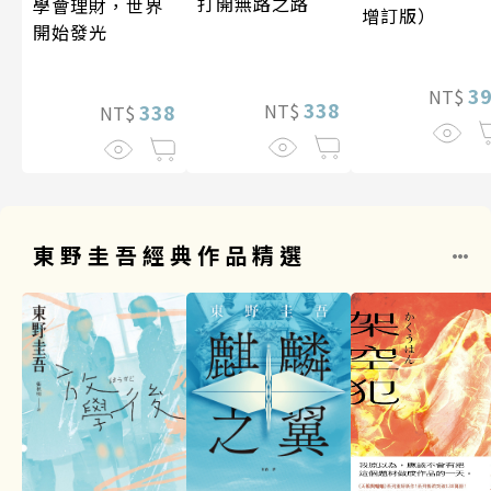
打開無路之路
學會理財，世界
增訂版）
開始發光
3
NT$
338
338
NT$
NT$
東野圭吾經典作品精選