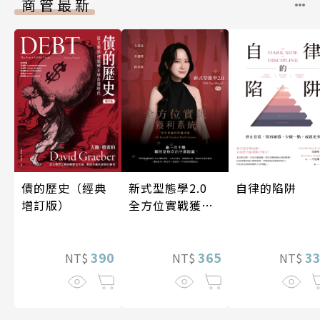
商管最新
債的歷史（經典
新式型態學2.0
自律的陷阱
增訂版）
全方位實戰獲利
系統
390
365
3
NT$
NT$
NT$