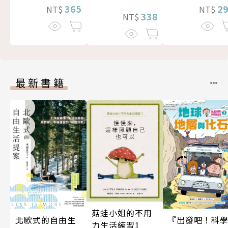
365
2
NT$
NT$
338
NT$
最新書籍
菇蛙小姐的不用
北歐式的自由生
『出發吧！科
力生活練習1