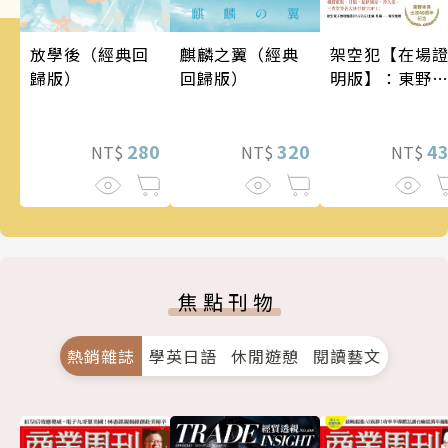
架空犯【在場
麒麟之翼（經典
放學後（經典回
明版】：東野
回歸版）
歸版）
吾出道40週年
念！《天鵝與
蝠》系列重磅
4
320
280
NT$
NT$
NT$
作！
焦點刊物
熱銷雜誌
學英日語
休閒遊憩
閱讀藝文