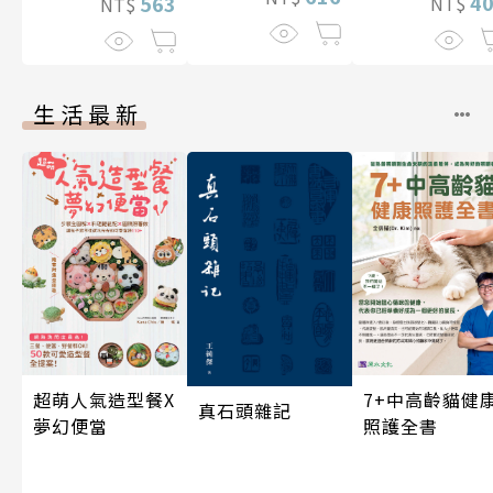
4
563
NT$
NT$
生活最新
超萌人氣造型餐X
7+中高齡貓健
真石頭雜記
夢幻便當
照護全書