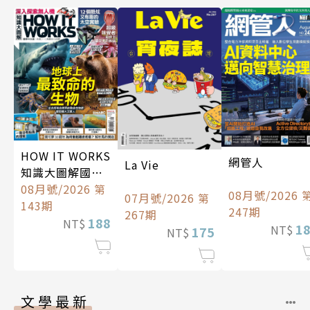
HOW IT WORKS
網管人
La Vie
知識大圖解國際
中文版
08月號/2026 第
08月號/2026 
07月號/2026 第
143期
247期
267期
188
NT$
1
NT$
175
NT$
文學最新