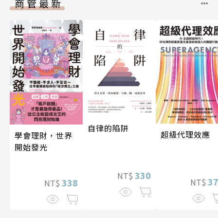
商管最新
自律的陷阱
超級代理效應
學會理財，世界
開始發光
330
NT$
3
338
NT$
NT$