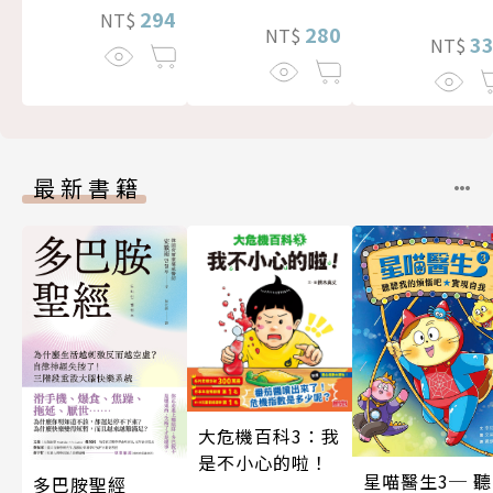
294
NT$
280
NT$
3
NT$
最新書籍
大危機百科3：我
是不小心的啦！
星喵醫生3─ 聽
多巴胺聖經