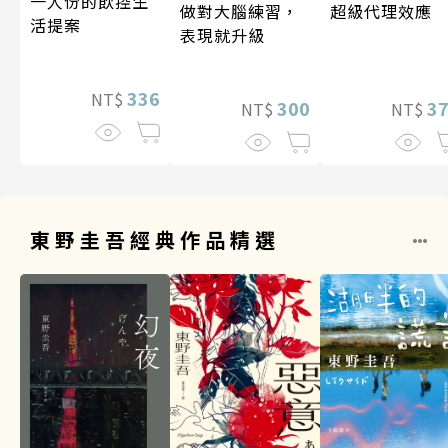
一人份的飲控生
做對大腦練習，
超級代理效應
活提案
表現就升級
336
NT$
300
3
NT$
NT$
東野圭吾經典作品精選