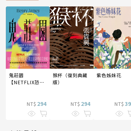
鬼莊園
紫色姊妹花
猴杯（復刻典藏
【NETFLIX恐怖
版）
神劇經典原著】
294
3
294
NT$
NT$
NT$