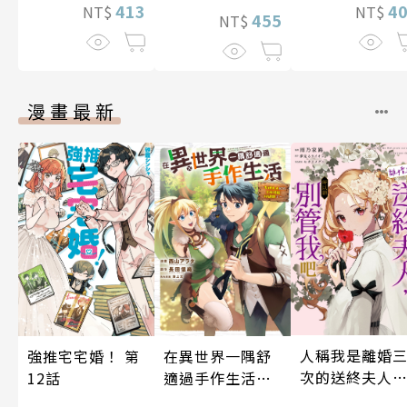
413
4
NT$
NT$
455
NT$
漫畫最新
人稱我是離婚
強推宅宅婚！ 第
在異世界一隅舒
次的送終夫人
12話
適過手作生活～
所以請別管我
女神大人給的工