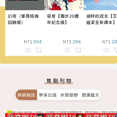
幻夜（單冊經典
惡意【獨步20週
湖畔的謊言【
回歸版）
年紀念版】
蘊潔全新譯本
504
266
2
NT$
NT$
NT$
焦點刊物
熱銷雜誌
學英日語
休閒遊憩
閱讀藝文