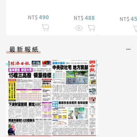
特別版）
贈多張未公開照
片）
490
NT$
488
NT$
4
NT$
最新報紙