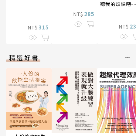
聽我的煩惱吧-
現自我
285
NT$
2
NT$
315
NT$
精選好書