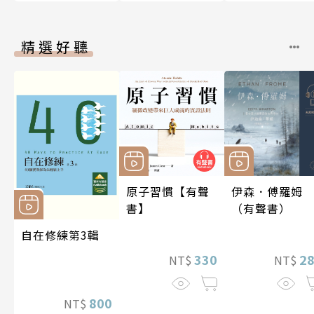
精選好聽
原子習慣【有聲
伊森．傅羅姆
書】
（有聲書）
自在修練第3輯
330
2
NT$
NT$
800
NT$