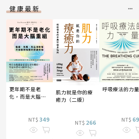
健康最新
更年期不是老
呼吸療法的力
肌力就是你的療
化，而是大腦重
癒力（二版）
組
349
6
NT$
NT$
266
NT$