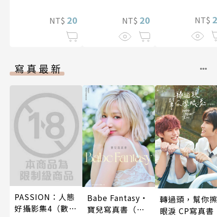
第6話
坊性能好過頭了
20
～ 第8話
20
NT$
NT$
NT$
寫真最新
PASSION：人態
Babe Fantasy‧
轉過頭，幫你
好攝影集4（數位
寶兒寫真書（加
眼淚 CP寫真書