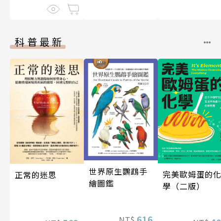
科普最新
世界原生鸚鵡手
完美歐姆蛋的
正常的迷思
繪圖鑑
學（二版）
616
NT$