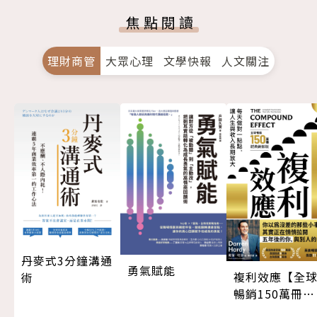
焦點閱讀
理財商管
大眾心理
文學快報
人文關注
丹麥式3分鐘溝通
勇氣賦能
複利效應【全
術
暢銷150萬冊・
經典新修版】