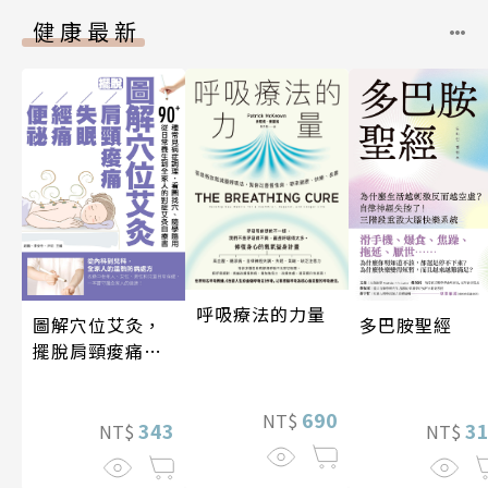
健康最新
呼吸療法的力量
圖解穴位艾灸，
多巴胺聖經
擺脫肩頸痠痛、
失眠、經痛和便
祕
690
NT$
343
3
NT$
NT$