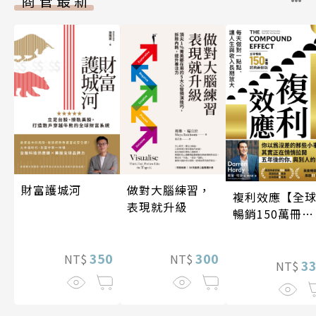
商管最新
做對大腦練習，
財富護城河
複利效應【全
表現就升級
暢銷150萬冊・
經典新修版】
300
350
NT$
NT$
3
NT$