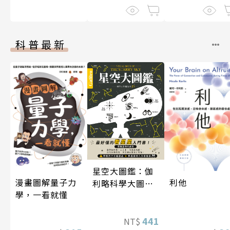
科普最新
星空大圖鑑：伽
漫畫圖解量子力
利他
利略科學大圖鑑
學，一看就懂
25
441
NT$