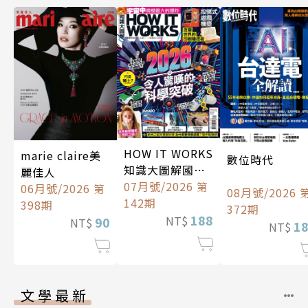
HOW IT WORKS
marie claire美
數位時代
知識大圖解國際
麗佳人
中文版
07月號/2026 第
06月號/2026 第
08月號/2026 
142期
398期
372期
188
NT$
90
NT$
1
NT$
文學最新