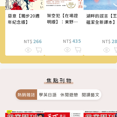
架空犯【在場證
惡意【獨步20週
湖畔的謊言【
明版】：東野圭
年紀念版】
蘊潔全新譯本
吾出道40週年紀
念！《天鵝與蝙
蝠》系列重磅新
435
266
2
NT$
NT$
NT$
作！
焦點刊物
熱銷雜誌
學英日語
休閒遊憩
閱讀藝文