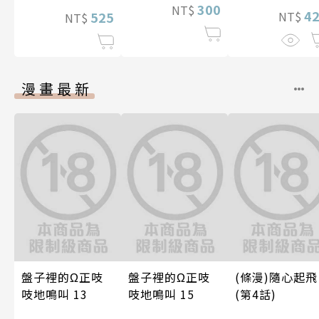
300
NT$
4
525
NT$
NT$
漫畫最新
盤子裡的Ω正吱
盤子裡的Ω正吱
(條漫)隨心起飛
吱地鳴叫 13
吱地鳴叫 15
(第4話)