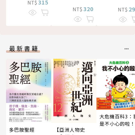
315
NT$
320
2
NT$
NT$
最新書籍
大危機百科3：
是不小心的啦
多巴胺聖經
【亞洲人物史