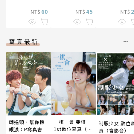
60
45
NT$
NT$
NT$
寫真最新
一棋一會 斐棋
轉過頭，幫你擦
制服少女 數位
1st數位寫真（含
眼淚 CP寫真書
真（含影音）