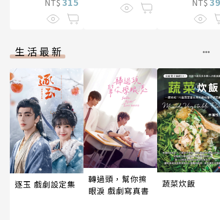
315
3
NT$
NT$
生活最新
轉過頭，幫你擦
蔬菜炊飯
逐玉 戲劇設定集
眼淚 戲劇寫真書