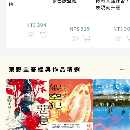
做對大腦練習
多巴胺聖經
術
表現就升級
294
NT$
3
315
NT$
NT$
東野圭吾經典作品精選