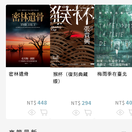
密林遺骨
梅雨季在臺北
猴杯（復刻典藏
版）
448
4
294
NT$
NT$
NT$