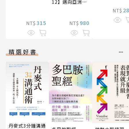
12】邁向亞洲世
紀〔20—21世
2
NT$
紀〕
315
980
NT$
NT$
精選好書
丹麥式3分鐘溝通