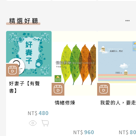
精選好聽
好妻子【有聲
書】
情緒修煉
我愛的人，要
480
NT$
960
8
NT$
NT$