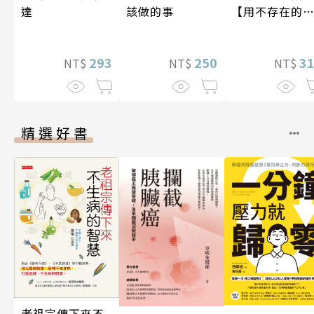
該做的事
【用不存在的
達
愛，治癒存在
孤獨】
250
3
293
NT$
NT$
NT$
精選好書
老祖宗傳下來不