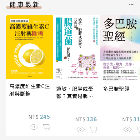
健康最新
高濃度維生素C注
多巴胺聖經
過敏、肥胖或憂
射與斷糖
鬱？其實是腸道
菌在抗議！
245
NT$
3
336
NT$
NT$