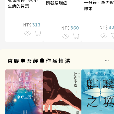
一分鐘，壓力
攔截胰臟癌
生病的智慧
歸零
313
NT$
3
360
NT$
NT$
東野圭吾經典作品精選