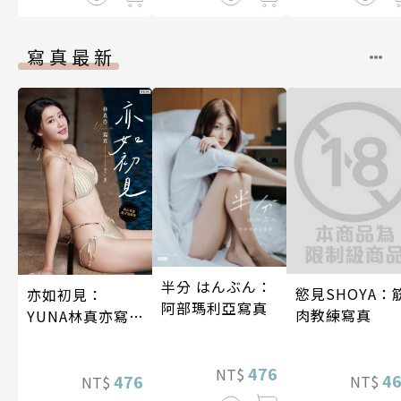
寫真最新
半分 はんぶん：
慾見SHOYA：
亦如初見：
阿部瑪利亞寫真
肉教練寫真
YUNA林真亦寫
真【數位典藏豪
華增量版】
476
NT$
4
476
NT$
NT$