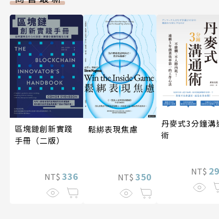
丹麥式3分鐘溝
區塊鏈創新實踐
鬆綁表現焦慮
術
手冊（二版）
2
NT$
336
350
NT$
NT$