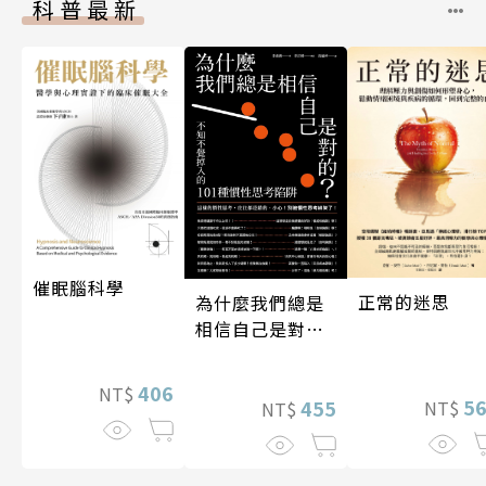
科普最新
催眠腦科學
正常的迷思
為什麼我們總是
相信自己是對
的？（四版）
406
NT$
5
455
NT$
NT$