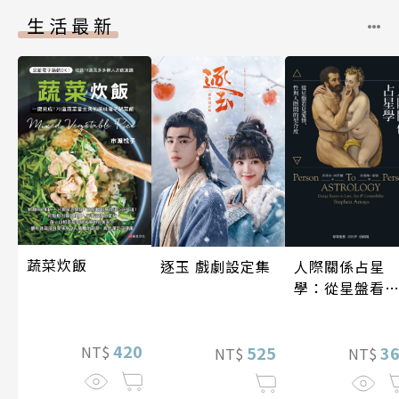
生活最新
蔬菜炊飯
逐玉 戲劇設定集
人際關係占星
學：從星盤看
愛情、性與人
間的契合度
420
525
NT$
3
NT$
NT$