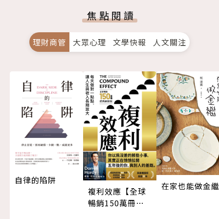
焦點閱讀
理財商管
大眾心理
文學快報
人文關注
自律的陷阱
在家也能做金
複利效應【全球
暢銷150萬冊・
經典新修版】