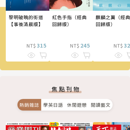
麒麟之翼（經
黎明破曉的街道
紅色手指（經典
回歸版）
【事後清晨版】
回歸版）
3
315
245
NT$
NT$
NT$
焦點刊物
熱銷雜誌
學英日語
休閒遊憩
閱讀藝文