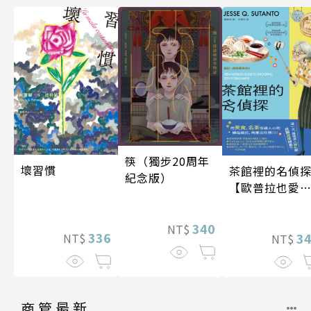
筷（獨步20周年
壞習慣
茶館裡的名偵
紀念版）
【歐普拉也愛
引爆國際說書
紅數十萬則好
340
NT$
336
《茶館裡的嫌
3
NT$
NT$
人》續作】
商管最新