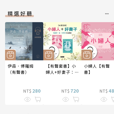
精選好聽
伊森．傅羅姆
【有聲套書】小
小婦人【有聲
（有聲書）
婦人+好妻子：路
書】
易莎．梅．艾考
特作品精選
280
720
4
NT$
NT$
NT$