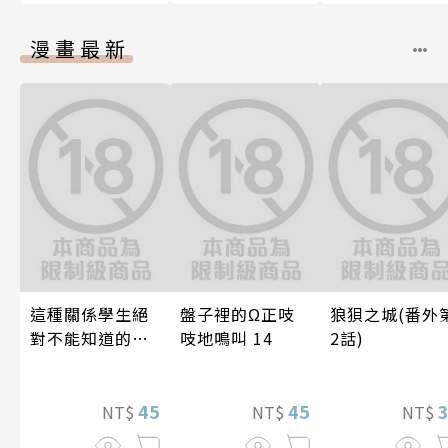
漫畫最新
這種關係學生絕
盤子裡的Ω正吱
狼狽之城(番外
對不能知道的
吱地鳴叫 14
2話)
唷！～作夢也沒
想到天差地遠的
兩人是甜蜜的現
45
45
NT$
NT$
NT$
在進行式～ 05