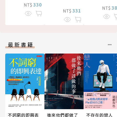
330
NT$
3
NT$
331
NT$
最新書籍
後來他們都做了
不存在的戀人
不詞窮的即興表