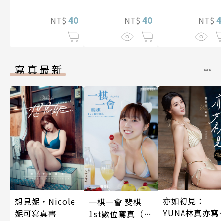
～在還沒有重
40
概念的世界裡
40
NT$
NT$
NT$
少年成為萬有
力之王～ 第18
寫真最新
亦如初見：
想見妮‧Nicole
一棋一會 斐棋
YUNA林真亦寫
妮可寫真書
1st數位寫真（含