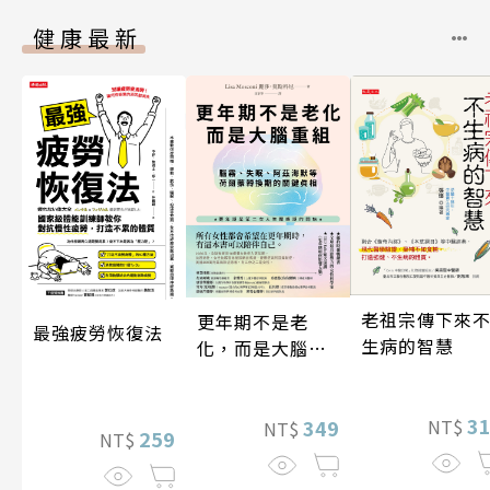
健康最新
老祖宗傳下來
更年期不是老
最強疲勞恢復法
生病的智慧
化，而是大腦重
組
3
349
NT$
NT$
259
NT$