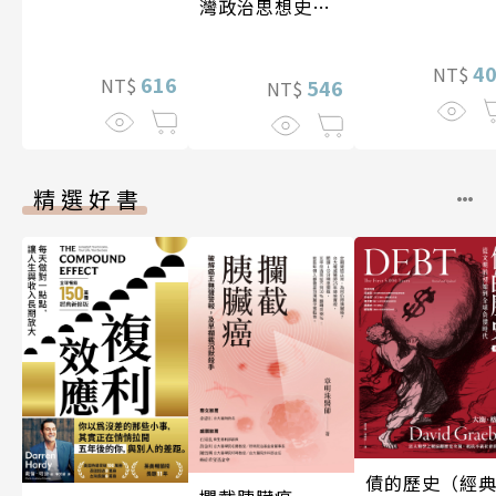
灣政治思想史研
究
4
NT$
616
NT$
546
NT$
精選好書
債的歷史（經