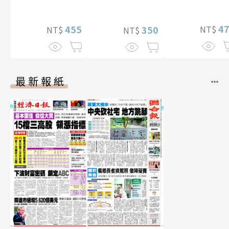
真【數位典藏
影音）
華增量版】
4
455
NT$
350
NT$
NT$
最新報紙