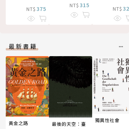
315
NT$
3
375
NT$
NT$
最新書籍
獨異性社會
黃金之路
最後的天空：臺