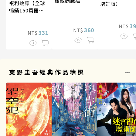
攔截胰臟癌
複利效應【全球
增訂版）
暢銷150萬冊・
經典新修版】
3
NT$
360
NT$
331
NT$
東野圭吾經典作品精選