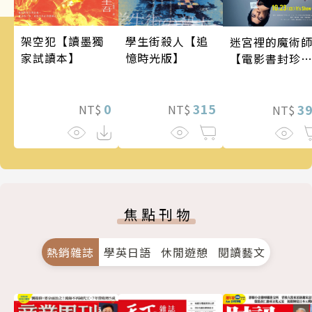
架空犯【讀墨獨
學生街殺人【追
迷宮裡的魔術
家試讀本】
憶時光版】
【電影書封珍
版】
0
315
3
NT$
NT$
NT$
焦點刊物
熱銷雜誌
學英日語
休閒遊憩
閱讀藝文