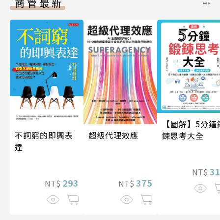
商管最新
【圖解】5分鐘
超級代理效應
不詞窮的即興表
鍊思考大全
達
3
NT$
375
293
NT$
NT$