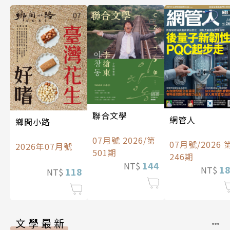
聯合文學
網管人
鄉間小路
07月號 2026/第
07月號/2026 
2026年07月號
501期
246期
144
NT$
1
NT$
118
NT$
文學最新