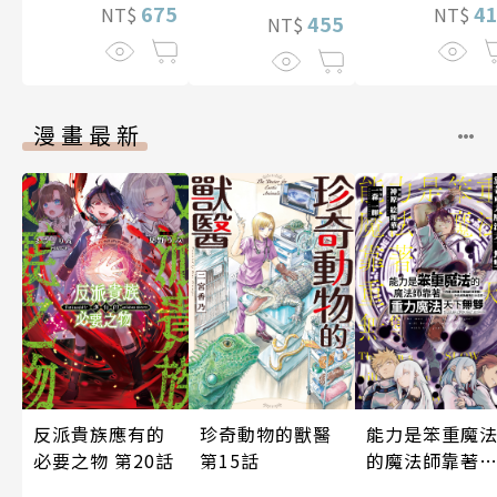
4
675
NT$
NT$
455
NT$
漫畫最新
反派貴族應有的
能力是笨重魔
珍奇動物的獸醫
必要之物 第20話
的魔法師靠著
第15話
力魔法天下無