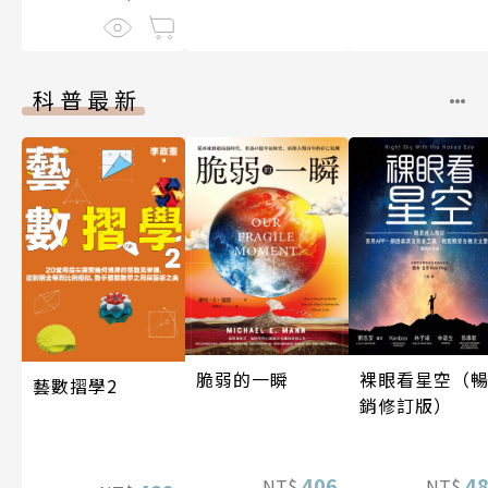
科普最新
脆弱的一瞬
裸眼看星空（
藝數摺學2
銷修訂版）
406
4
NT$
NT$