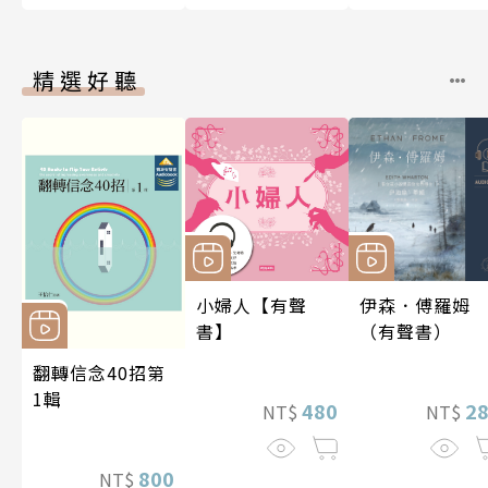
精選好聽
小婦人【有聲
伊森．傅羅姆
書】
（有聲書）
翻轉信念40招第
1輯
480
2
NT$
NT$
800
NT$